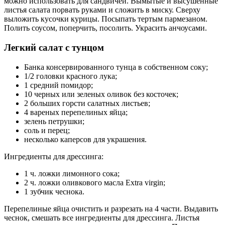
можно использовать для сандвичей. Вымытые и высушенные
листья салата порвать руками и сложить в миску. Сверху
выложить кусочки курицы. Посыпать тертым пармезаном.
Полить соусом, поперчить, посолить. Украсить анчоусами.
Легкий салат с тунцом
Банка консервированного тунца в собственном соку;
1/2 головки красного лука;
1 средний помидор;
10 черных или зеленых оливок без косточек;
2 больших горсти салатных листьев;
4 вареных перепелиных яйца;
зелень петрушки;
соль и перец;
несколько каперсов для украшения.
Ингредиенты для дрессинга:
1 ч. ложки лимонного сока;
2 ч. ложки оливкового масла Extra virgin;
1 зубчик чеснока.
Перепелиные яйца очистить и разрезать на 4 части. Выдавить
чеснок, смешать все ингредиенты для дрессинга. Листья