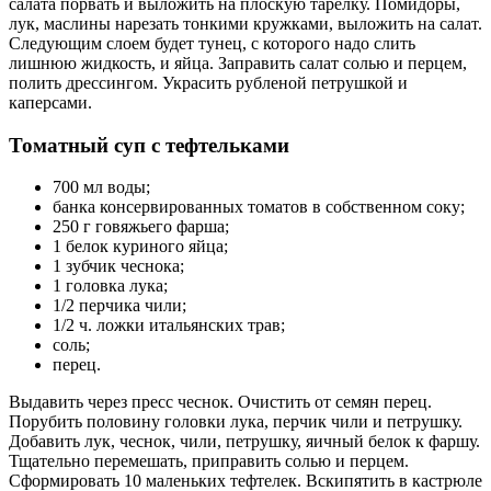
салата порвать и выложить на плоскую тарелку. Помидоры,
лук, маслины нарезать тонкими кружками, выложить на салат.
Следующим слоем будет тунец, с которого надо слить
лишнюю жидкость, и яйца. Заправить салат солью и перцем,
полить дрессингом. Украсить рубленой петрушкой и
каперсами.
Томатный суп с тефтельками
700 мл воды;
банка консервированных томатов в собственном соку;
250 г говяжьего фарша;
1 белок куриного яйца;
1 зубчик чеснока;
1 головка лука;
1/2 перчика чили;
1/2 ч. ложки итальянских трав;
соль;
перец.
Выдавить через пресс чеснок. Очистить от семян перец.
Порубить половину головки лука, перчик чили и петрушку.
Добавить лук, чеснок, чили, петрушку, яичный белок к фаршу.
Тщательно перемешать, приправить солью и перцем.
Сформировать 10 маленьких тефтелек. Вскипятить в кастрюле