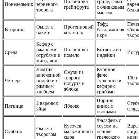
Половинка
гриле, салат
Понедельник
зерненого
варе
грейпфрута
с оливковым
творога
белка
маслом
Тофу,
Пече
Омлет в
Протеиновый
Вторник
баклажанная
яблок
пакете
коктейль
икра
твор
Кефир с
ржаными
Половинка
Котлеты из
Среда
Йогу
отрубями и
помело
индейки
миндалем
Ломтик
Куриное
Смузи из
запеченной
филе,
творога,
100 г
Четверг
индейки с
тушенное в
йогурта и
творо
ржаным
кефире с
яблока
хлебцем
грибами
Порция
2 вареных
Стеб
Пятница
Яблоко
киноа с
яйца
сельд
овощами
Фалафель с
Кусочек
соусом на
Варе
Омлет с
Суббота
маложирного
основе
яйцо,
творогом
сыра
греческого
киви