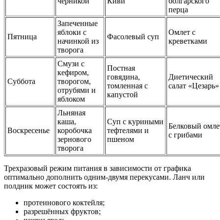
черникой
Киви
болгарского
перца
Запеченные
яблоки с
Омлет с
Пятница
Фасолевый суп
начинкой из
креветками
творога
Смузи с
Постная
кефиром,
говядина,
Диетический
Суббота
творогом,
томленная с
салат «Цезарь»
отрубями и
капустой
яблоком
Льняная
каша,
Суп с куриными
Белковый омле
Воскресенье
коробочка
тефтелями и
с грибами
зернового
пшеном
творога
Трехразовый режим питания в зависимости от графика
оптимально дополнить одним-двумя перекусами. Ланч или
полдник может состоять из:
протеинового коктейля;
разрешённых фруктов;