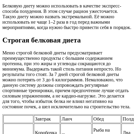
Белковую диету можно использовать в качестве экспресс-
способа похудения. В этом случае рацион ужесточается.
Такую диету можно назвать экстремальной. Её можно
использовать не чаще 1–2 раза в год перед важными
мероприятиями, когда нужно быстро привести себя в порядок.
Строгая белковая диета
Меню строгой белковой диеты предусматривает
преимущественно продукты с большим содержанием
протеина, при это жиры и углеводы сокращаются до
минимума. Выдержать такой стиль питания непросто. Но
результаты того стоят. За 7 дней строгой белковой диеты
можно потерять от 3 до 6 килограммов. Немаловажно, что
данную систему должны сопровождать регулярные
спортивные тренировки, причем предпочтение лучше отдать
силовым упражнениям, а не кардио-нагрузке. Это делается
для того, чтобы избыток белка не влиял негативно на
состояние почек, а шел исключительно на строительство тела.
Завтрак
Ланч
Обед
Полд
Рыба на
Коробочка
Два