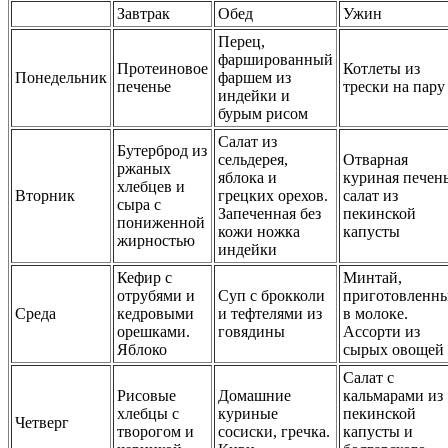
Завтрак
Обед
Ужин
Перец,
фаршированный
Протеиновое
Котлеты из
Понедельник
фаршем из
печенье
трески на пару
индейки и
бурым рисом
Салат из
Бутерброд из
сельдерея,
Отварная
ржаных
яблока и
куриная печень
хлебцев и
Вторник
грецких орехов.
салат из
сыра с
Запеченная без
пекинской
пониженной
кожи ножка
капусты
жирностью
индейки
Кефир с
Минтай,
отрубями и
Суп с брокколи
приготовленн
Среда
кедровыми
и тефтелями из
в молоке.
орешками.
говядины
Ассорти из
Яблоко
сырых овощей
Салат с
Рисовые
Домашние
кальмарами из
хлебцы с
куриные
пекинской
Четверг
творогом и
сосиски, гречка.
капусты и