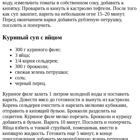
воду, измельчить томаты в собственном соку, добавить к
кипятку. Проварить и кинуть в кастрюлю тефтели. После того
как суп закипит, варить на небольшом огне 15–20 минут.
Перед окончанием варки добавить рубленую петрушку,
посолить и поперчить.
Куриный суп с яйцом
300 г куриного филе;
3 яйца;
1/4 корня сельдерея;
300 г брокколи;
свежая зелень петрушки;
соль;
черный перец.
Куриное филе залить 1 литром холодной воды и поставить
варить. Довести мясо до готовности и вынуть из кастрюли.
Корень сельдерея очистить и нарезать мелкими кубиками,
отправить в кипящий бульон. Брокколи разделить на
соцветия. Куриное филе мелко порезать. Брокколи и курицу
добавить в бульон. Варить 10 минут. Посолить и поперчить.
Яйца взбить и тонкой струйкой, помешивая, ввести в
кипящую жидкость. Готовить еще 5 минут, в конце
приготовления добавить мелкорубленую зелень петрушки.