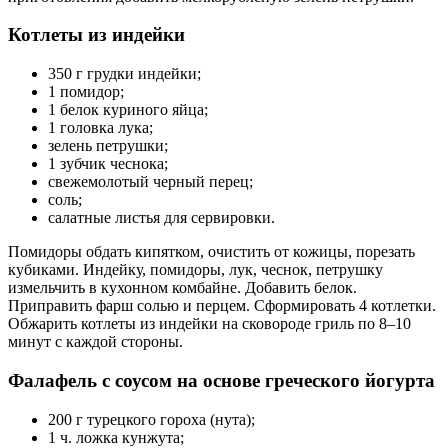
Котлеты из индейки
350 г грудки индейки;
1 помидор;
1 белок куриного яйца;
1 головка лука;
зелень петрушки;
1 зубчик чеснока;
свежемолотый черный перец;
соль;
салатные листья для сервировки.
Помидоры обдать кипятком, очистить от кожицы, порезать
кубиками. Индейку, помидоры, лук, чеснок, петрушку
измельчить в кухонном комбайне. Добавить белок.
Приправить фарш солью и перцем. Сформировать 4 котлетки.
Обжарить котлеты из индейки на сковороде гриль по 8–10
минут с каждой стороны.
Фалафель с соусом на основе греческого йогурта
200 г турецкого гороха (нута);
1 ч. ложка кунжута;