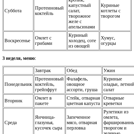
капустный
Куриные
Протеиновый
Суббота
салат,
котлеты с
коктейль
творожное
творогом
желе с
апельсинами
Куриный
Омлет с
Хумус,
Воскресенье
холодец, соте
грибами
огурцы
из овощей
3 неделя, меню
:
Завтрак
Обед
Ужин
Протеиновый
Фалафель,
Куриные
Понедельник
коктейль,
овощное
оладьи, летни
грейпфрут
ассорти, груша
салат
Омлет в
Стейк, отварная
Отварные
Вторник
пакете
цветная капуста
креветки
Рулетики из
Яичница-
Запеченное
омлета,
Среда
глазунья,
мясо, отварная
фаршированн
кусочек сыра
перловка
творогом и
зеленью