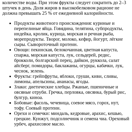
количестве воды. При этом фрукты следует сократить до 2–3
штучек в день. Доля жиров в высокобелковом рационе не
должна превышать 25 % от ежедневной калорийности.
Продукты животного происхождения: куриные и
перепелиные яйца. Говядина, телятина, субпродукты,
индейка, кролик, курица, морская и речная рыба,
морепродукты. Творог, молоко, кефир, йогурт, лёгкие
сыры. Сывороточный протеин.
Овощи: пекинская, белокочанная, цветная капуста,
спаржа, морская капуста, лук, сельдерей, редис,
брокколи, болгарский перец, дайкон, руккола, салат
айсберг, помидоры, баклажаны, огурцы, кабачки, лук,
чеснок, зелень.
Фрукты: грейпфруты, яблоки, груши, киви, сливы,
лимоны, апельсины, ананасы, ягоды.
Злаки: диетические хлебцы. Ржаные, пшеничные и
овсяные отруби. Гречка, перловка, овсянка, бурый рис,
булгур, киноа.
Бобовые: фасоль, чечевица, соевое мясо, горох, нут,
тофу. Соевый протеин.
Орехи и семечки: миндаль, кедровые, арахис, кешью,
грецкие. Кунжут, подсолнечник и семена чиа. Ореховый
урбеч, арахисовое масло.