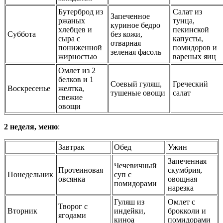
Бутерброд из
Салат из
Запеченное
ржаных
тунца,
куриное бедро
хлебцев и
пекинской
Суббота
без кожи,
сыра с
капусты,
отварная
пониженной
помидоров и
зеленая фасоль
жирностью
вареных яиц
Омлет из 2
белков и 1
Соевый гуляш,
Греческий
Воскресенье
желтка,
тушеные овощи
салат
свежие
овощи
2 неделя, меню
:
Завтрак
Обед
Ужин
Запеченная
Чечевичный
Протеиновая
скумбрия,
Понедельник
суп с
овсянка
овощная
помидорами
нарезка
Гуляш из
Омлет с
Творог с
Вторник
индейки,
брокколи и
ягодами
киноа
помидорами