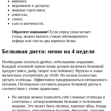
майонез;
мороженое и десерты;
жирные сорта мяса;
алкоголь;
снеки;
сало и копчености.
Обратите внимание!
Если перед сном мучает
голод, можно выпить стакан обезжиренного
кефира или съесть два вареных белка.
Белковая диета: меню на 4 недели
Необходимо питаться дробно, небольшими порциями.
Каждый основной прием пищи должен включать белковый
продукт (мясо, рыбу, творог или бобовые). Фрукты и злаки
желательно употреблять до 16:00. Но нельзя полностью
урезать углеводы. Эффективно придерживаться пятиразового
питания. Оптимально составить рацион белковой диеты в
соответствии с этими правилами:
На завтрак можно позволить себе сложные углеводы в
сочетании с легкоусвояемыми белками и полезными
жирами. Это может быть овсянка, вареные яйца, блюда
из творога, дополненные ягодами, фруктами, орехами.