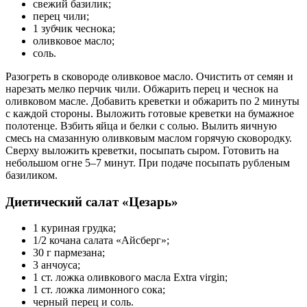
свежий базилик;
перец чили;
1 зубчик чеснока;
оливковое масло;
соль.
Разогреть в сковороде оливковое масло. Очистить от семян и
нарезать мелко перчик чили. Обжарить перец и чеснок на
оливковом масле. Добавить креветки и обжарить по 2 минуты
с каждой стороны. Выложить готовые креветки на бумажное
полотенце. Взбить яйца и белки с солью. Вылить яичную
смесь на смазанную оливковым маслом горячую сковородку.
Сверху выложить креветки, посыпать сыром. Готовить на
небольшом огне 5–7 минут. При подаче посыпать рубленым
базиликом.
Диетический салат «Цезарь»
1 куриная грудка;
1/2 кочана салата «Айсберг»;
30 г пармезана;
3 анчоуса;
1 ст. ложка оливкового масла Extra virgin;
1 ст. ложка лимонного сока;
черный перец и соль.