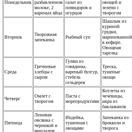
Понедельник
разбавленном
салат из
овощей и
молоке, 2
помидоров и
зелени с
вареных яйца
огурцов
творогом
Шашлык из
куриной
грудки,
Творожная
Вторник
Рыбный суп
маринованной
запеканка
в кефире.
Овощная
тарелка
Гуляш из
Гречневые
говядины,
Треска,
Среда
хлебцы с
вареный булгур,
тушеные
сыром
стебель
овощи
сельдерея
Котлеты из
Омлет с
Паста с
чечевицы,
Четверг
творогом
морепродуктами
икра из
баклажанов
Ленивая
Индейка,
Запеканка из
овсянка с
Пятница
тушенная с
брокколи и
черникой и
овощами
творога
миндалем