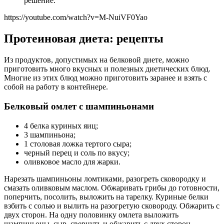
решение.
https://youtube.com/watch?v=M-NuiVF0Yao
Протеиновая диета: рецепты
Из продуктов, допустимых на белковой диете, можно
приготовить много вкусных и полезных диетических блюд.
Многие из этих блюд можно приготовить заранее и взять с
собой на работу в контейнере.
Белковый омлет с шампиньонами
4 белка куриных яиц;
3 шампиньона;
1 столовая ложка тертого сыра;
черный перец и соль по вкусу;
оливковое масло для жарки.
Нарезать шампиньоны ломтиками, разогреть сковородку и
смазать оливковым маслом. Обжаривать грибы до готовности,
поперчить, посолить, выложить на тарелку. Куриные белки
взбить с солью и вылить на разогретую сковороду. Обжарить с
двух сторон. На одну половинку омлета выложить
шампиньоны, сыр, свернуть и обжарить с двух сторон.