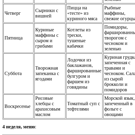
Пицца на
Рыбные
Сырники с
Четверг
«тесте» из
маффины,
вишней
куриного мяса
свежие огурц
Помидоры,
Куриные
Котлеты из
фаршированн
маффины с
трески,
Пятница
творогом с
сыром и
тушеные
чесноком и
грибами
кабачки
зеленью
Куриная грудк
Лодочки из
запеченная с
баклажанов,
Творожная
травами и
фаршированные
Суббота
запеканка с
чесноком. Сал
булгуром и
ягодами
из сырой
фаршем из
брокколи и
говядины
помидоров
Рисовые
Морской язык,
хлебцы с
Томатный суп с
запеченный в
Воскресенье
арахисовым
тефтелями
фольге с
маслом
овощами
4 неделя, меню
: