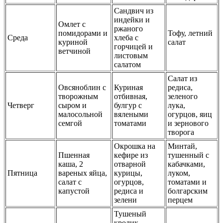
Сандвич из
индейки и
Омлет с
ржаного
помидорами и
Тофу, летний
Среда
хлеба с
куриной
салат
горчицей и
ветчиной
листовым
салатом
Салат из
Овсяноблин с
Куриная
редиса,
творожным
отбивная,
зеленого
Четверг
сыром и
булгур с
лука,
малосольной
вялеными
огурцов, яиц
семгой
томатами
и зернового
творога
Окрошка на
Минтай,
Пшенная
кефире из
тушенный с
каша, 2
отварной
кабачками,
Пятница
вареных яйца,
курицы,
луком,
салат с
огурцов,
томатами и
капустой
редиса и
болгарским
зелени
перцем
Тушеный
кролик,