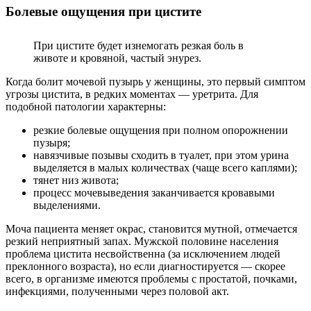
Болевые ощущения при цистите
При цистите будет изнемогать резкая боль в
животе и кровяной, частый энурез.
Когда болит мочевой пузырь у женщины, это первый симптом
угрозы цистита, в редких моментах — уретрита. Для
подобной патологии характерны:
резкие болевые ощущения при полном опорожнении
пузыря;
навязчивые позывы сходить в туалет, при этом урина
выделяется в малых количествах (чаще всего каплями);
тянет низ живота;
процесс мочевыведения заканчивается кровавыми
выделениями.
Моча пациента меняет окрас, становится мутной, отмечается
резкий неприятный запах. Мужской половине населения
проблема цистита несвойственна (за исключением людей
преклонного возраста), но если диагностируется — скорее
всего, в организме имеются проблемы с простатой, почками,
инфекциями, полученными через половой акт.