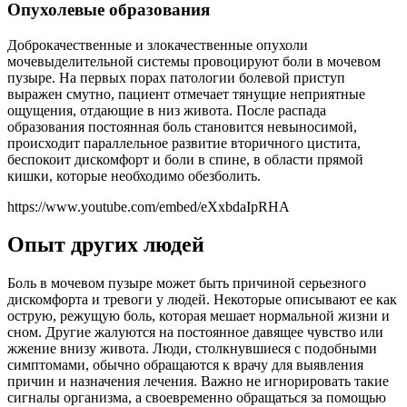
Опухолевые образования
Доброкачественные и злокачественные опухоли
мочевыделительной системы провоцируют боли в мочевом
пузыре. На первых порах патологии болевой приступ
выражен смутно, пациент отмечает тянущие неприятные
ощущения, отдающие в низ живота. После распада
образования постоянная боль становится невыносимой,
происходит параллельное развитие вторичного цистита,
беспокоит дискомфорт и боли в спине, в области прямой
кишки, которые необходимо обезболить.
https://www.youtube.com/embed/eXxbdaIpRHA
Опыт других людей
Боль в мочевом пузыре может быть причиной серьезного
дискомфорта и тревоги у людей. Некоторые описывают ее как
острую, режущую боль, которая мешает нормальной жизни и
сном. Другие жалуются на постоянное давящее чувство или
жжение внизу живота. Люди, столкнувшиеся с подобными
симптомами, обычно обращаются к врачу для выявления
причин и назначения лечения. Важно не игнорировать такие
сигналы организма, а своевременно обращаться за помощью