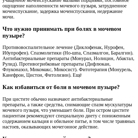
учащенное мочеиспускание малыми порциями, постоянное
ощущение наполненности мочевого пузыря, затрудненное
мочеиспускание, задержка мочеиспускания, недержание
мочи.
Что нужно принимать при болях в мочевом
пузыре?
Противовоспалительное лечение (Диклофенак, Нурофен,
Ибупрофен). Спазмолитики (Но-шпа, Спазмалгон, Баралгин).
Антибактериальные препараты (Монурал, Нолицин, Абактал,
Рулид). Противогрибковые препараты (Дифлюкан,
Флуконазол, Микомакс, Микосист). Фитотерапия (Монурель,
Канефрон, Цистон, Фитолизин). Ещё
Как избавиться от боли в мочевом пузыре?
При цистите обычно назначают антибактериальные
препараты, а также средства, снимающие спазм мускулатуры
мочевого пузыря, что уменьшает боли. При остром цистите
пациентам рекомендуют специальную диету с пониженным
содержанием кальция и обильное питье, в том числе травяных
настоев, оказывающих мочегонное действие.