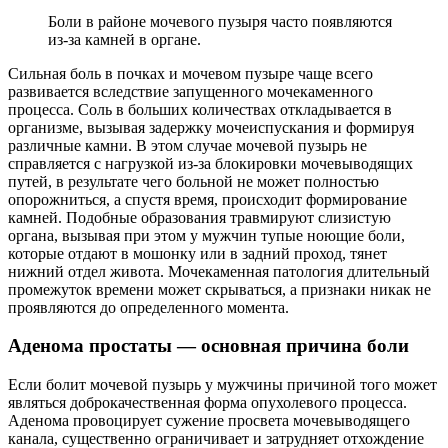
Боли в районе мочевого пузыря часто появляются
из-за камней в органе.
Сильная боль в почках и мочевом пузыре чаще всего
развивается вследствие запущенного мочекаменного
процесса. Соль в больших количествах откладывается в
организме, вызывая задержку мочеиспускания и формируя
различные камни. В этом случае мочевой пузырь не
справляется с нагрузкой из-за блокировки мочевыводящих
путей, в результате чего больной не может полностью
опорожниться, а спустя время, происходит формирование
камней. Подобные образования травмируют слизистую
органа, вызывая при этом у мужчин тупые ноющие боли,
которые отдают в мошонку или в задний проход, тянет
нижний отдел живота. Мочекаменная патология длительный
промежуток времени может скрываться, а признаки никак не
проявляются до определенного момента.
Аденома простаты — основная причина боли
Если болит мочевой пузырь у мужчины причиной того может
являться доброкачественная форма опухолевого процесса.
Аденома провоцирует сужение просвета мочевыводящего
канала, существенно ограничивает и затрудняет отхождение