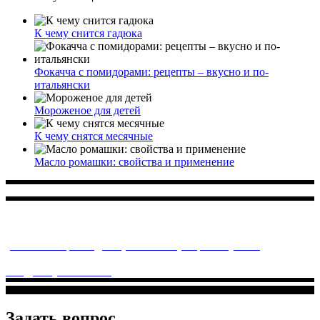
К чему снится гадюка
Фокачча с помидорами: рецепты – вкусно и по-
итальянски
Мороженое для детей
К чему снятся месячные
Масло ромашки: свойства и применение
Многопрофильное медицинское учреждение, которое
заботится о детском здоровье и оказывает медицинские
услуги высочайшего качества.
ул. Святоозерская д. 15 (м. Выхино) мкр. Кожухово
(м. ул
Дмитриевского, м. Лухмановская)
info@solnyshkomed.ru
Задать вопрос