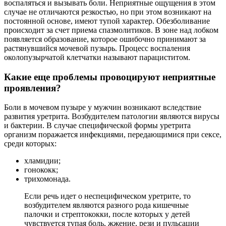
воспаляться и вызывать боли. Неприятные ощущения в этом
случае не отличаются резкостью, но при этом возникают на
постоянной основе, имеют тупой характер. Обезболивание
происходит за счет приема спазмолитиков. В зоне над лобком
появляется образование, которое ошибочно принимают за
растянувшийся мочевой пузырь. Процесс воспаления
околопузырчатой клетчатки называют парациститом.
Какие еще проблемы провоцируют неприятные
проявления?
Боли в мочевом пузыре у мужчин возникают вследствие
развития уретрита. Возбудителем патологии являются вирусы
и бактерии. В случае специфической формы уретрита
организм поражается инфекциями, передающимися при сексе,
среди которых:
хламидии;
гонококк;
трихомонада.
Если речь идет о неспецифическом уретрите, то
возбудителем являются разного рода кишечные
палочки и стрептококки, после которых у детей
чувствуется тупая боль, жжение, рези и пульсации