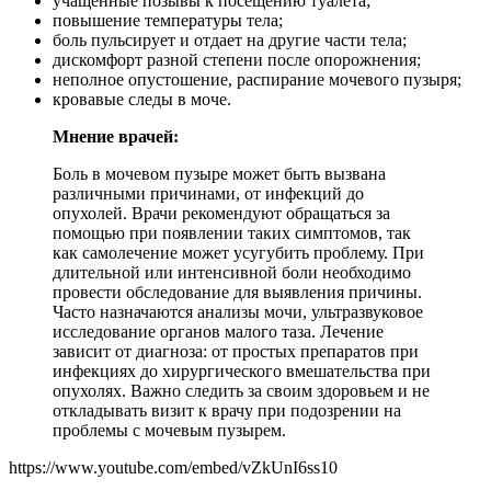
учащенные позывы к посещению туалета;
повышение температуры тела;
боль пульсирует и отдает на другие части тела;
дискомфорт разной степени после опорожнения;
неполное опустошение, распирание мочевого пузыря;
кровавые следы в моче.
Мнение врачей:
Боль в мочевом пузыре может быть вызвана
различными причинами, от инфекций до
опухолей. Врачи рекомендуют обращаться за
помощью при появлении таких симптомов, так
как самолечение может усугубить проблему. При
длительной или интенсивной боли необходимо
провести обследование для выявления причины.
Часто назначаются анализы мочи, ультразвуковое
исследование органов малого таза. Лечение
зависит от диагноза: от простых препаратов при
инфекциях до хирургического вмешательства при
опухолях. Важно следить за своим здоровьем и не
откладывать визит к врачу при подозрении на
проблемы с мочевым пузырем.
https://www.youtube.com/embed/vZkUnI6ss10