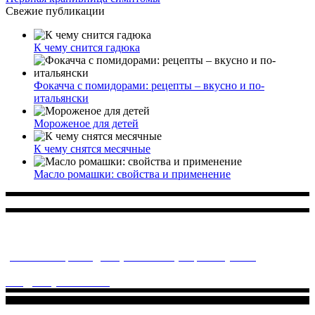
Свежие публикации
К чему снится гадюка
Фокачча с помидорами: рецепты – вкусно и по-
итальянски
Мороженое для детей
К чему снятся месячные
Масло ромашки: свойства и применение
Многопрофильное медицинское учреждение, которое
заботится о детском здоровье и оказывает медицинские
услуги высочайшего качества.
ул. Святоозерская д. 15 (м. Выхино) мкр. Кожухово
(м. ул
Дмитриевского, м. Лухмановская)
info@solnyshkomed.ru