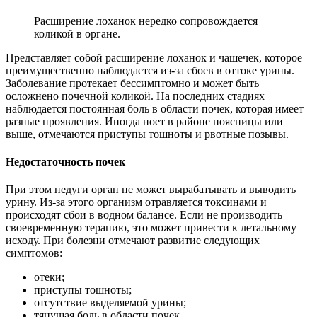
Расширение лоханок нередко сопровождается
коликой в органе.
Представляет собой расширение лоханок и чашечек, которое
преимущественно наблюдается из-за сбоев в оттоке урины.
Заболевание протекает бессимптомно и может быть
осложнено почечной коликой. На последних стадиях
наблюдается постоянная боль в области почек, которая имеет
разные проявления. Иногда ноет в районе поясницы или
выше, отмечаются приступы тошноты и рвотные позывы.
Недостаточность почек
При этом недуги орган не может вырабатывать и выводить
урину. Из-за этого организм отравляется токсинами и
происходят сбои в водном балансе. Если не производить
своевременную терапию, это может привести к летальному
исходу. При болезни отмечают развитие следующих
симптомов:
отеки;
приступы тошноты;
отсутствие выделяемой урины;
тянущая боль в области почек.