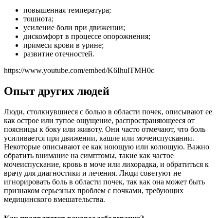
повышенная температура;
тошнота;
усиление боли при движении;
дискомфорт в процессе опорожнения;
примеси крови в урине;
развитие отечностей.
https://www.youtube.com/embed/K6IhulTMH0c
Опыт других людей
Люди, столкнувшиеся с болью в области почек, описывают ее
как острое или тупое ощущение, распространяющееся от
поясницы к боку или животу. Они часто отмечают, что боль
усиливается при движении, кашле или мочеиспускании.
Некоторые описывают ее как ноющую или колющую. Важно
обратить внимание на симптомы, такие как частое
мочеиспускание, кровь в моче или лихорадка, и обратиться к
врачу для диагностики и лечения. Люди советуют не
игнорировать боль в области почек, так как она может быть
признаком серьезных проблем с почками, требующих
медицинского вмешательства.