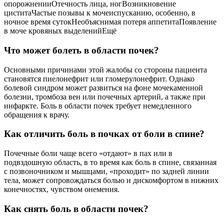
опорожненииОтечность лица, ногВозникновение
циститаЧастые позывы к мочеиспусканию, особенно, в
ночное время сутокНеобъяснимая потеря аппетитаПоявление
в моче кровяных выделенийЕщё
Что может болеть в области почек?
Основными причинами этой жалобы со стороны пациента
становятся пиелонефрит или гломерулонефрит. Однако
болевой синдром может развиться на фоне мочекаменной
болезни, тромбоза вен или почечных артерий, а также при
инфаркте. Боль в области почек требует немедленного
обращения к врачу.
Как отличить боль в почках от боли в спине?
Почечные боли чаще всего «отдают» в пах или в
подвздошную область, в то время как боль в спине, связанная
с позвоночником и мышцами, «проходит» по задней линии
тела, может сопровождаться болью и дискомфортом в нижних
конечностях, чувством онемения.
Как снять боль в области почек?