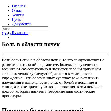
Главная
О нас
Услуги
Цены
Документы
Контакты
Вакансии
Статьи
›
Боль в области почек
Если болит спина в области почек, то это свидетельствует о
развитии патологий в организме. Болевые ощущения не
возникают самостоятельно и являются первым признаком
того, что человеку следует обратиться в медицинское
учреждение. При болезненных чувствах важно отличить
нарушения в деятельности почек от болей в пояснице и
спине, а также причину их возникновения, в чем поможет
доктор, который назначит требуемые диагностические
процедуры.
Причины болевых ощущений