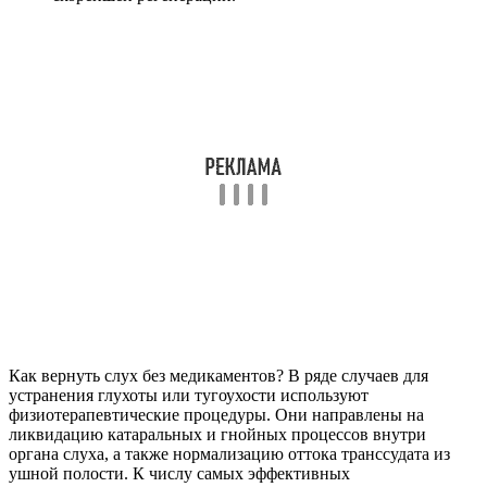
Как вернуть слух без медикаментов? В ряде случаев для
устранения глухоты или тугоухости используют
физиотерапевтические процедуры. Они направлены на
ликвидацию катаральных и гнойных процессов внутри
органа слуха, а также нормализацию оттока транссудата из
ушной полости. К числу самых эффективных
физиотерапевтических процедур относятся:
электрофорез – метод введения лекарственных
препаратов в воспалившееся ухо посредством
постоянного тока;
франклинизация – воздействие на очаги воспаления
токами высокого напряжения, которое позволяет
устранить болевые ощущения, отек тканей и
гиперсекрецию транссудата;
УФ-облучение – ликвидирует болезнетворные микробы
в очагах поражения, что ведет к регрессу гнойных
процессов, приводящих к перфорации ушной
перепонки.
Следует понимать, что немедикаментозное лечение может
стать только составной частью общей терапии ушной
патологии и глухоты. Для достижения ощутимых результатов
следует пройти не менее 10-15 сеансов физиотерапии.