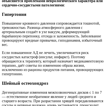
объясняется проблемами неврологического характера или
сердечно-сосудистыми патологиями
:
Гипертония
Повышение кровяного давления сопровождается тошнотой,
тревожностью. Разница атмосферного давления с
артериальным создаёт в ухе вакуум, деформирующий
барабанную перепонку, отсюда и заложенность. Заболевание
провоцируют вредные привычки, гиподинамия, избыточный
вес.
Если повышенное АД не лечить, увеличивается риск
сосудистых катастроф (инсульт, инфаркт). Поэтому
обращаются к терапевту, который назначает медикаментозную
терапию, даёт советы по изменению образа жизни,
исключению из рациона продуктов питания, провоцирующих
гипертонию.
Шейный остеохондроз
Дегенеративные изменения межпозвоночных дисков с 1 по 7
— естественное необратимое явление у людей среднего и
старшего возраста. При разрастании хрящей передавливаются
сосуды и нервные волокна, кровь застаивается, происходит