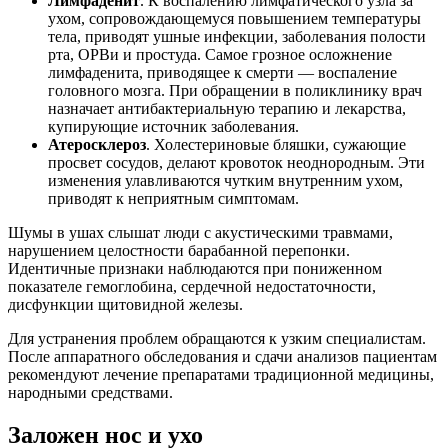
Лимфаденит
. К воспалению лимфатического узла за
ухом, сопровождающемуся повышением температуры
тела, приводят ушные инфекции, заболевания полости
рта, ОРВи и простуда. Самое грозное осложнение
лимфаденита, приводящее к смерти — воспаление
головного мозга. При обращении в поликлинику врач
назначает антибактериальную терапию и лекарства,
купирующие источник заболевания.
Атеросклероз
. Холестериновые бляшки, сужающие
просвет сосудов, делают кровоток неоднородным. Эти
изменения улавливаются чутким внутренним ухом,
приводят к неприятным симптомам.
Шумы в ушах слышат люди с акустическими травмами,
нарушением целостности барабанной перепонки.
Идентичные признаки наблюдаются при пониженном
показателе гемоглобина, сердечной недостаточности,
дисфункции щитовидной железы.
Для устранения проблем обращаются к узким специалистам.
После аппаратного обследования и сдачи анализов пациентам
рекомендуют лечение препаратами традиционной медицины,
народными средствами.
Заложен нос и ухо