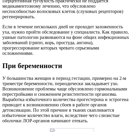
Перцептивная тугоухость практически не поддается
медикаментозному лечению, что обусловлено
неспособностью волосковых клеток (слуховых рецепторов)
регенерировать.
Если в течение нескольких дней не проходит заложенность
уха, нужно пройти обследование у специалиста. Как правило,
ушные патологии развиваются на фоне общих инфекционных
заболеваний (грипп, корь, простуда, ангина),
прогрессирование которых чревато серьезными
осложнениями.
При беременности
У большинства женщин в период гестации, примерно на 2-м
триместре беременности, периодически закладывает ухо.
Возникновение проблемы чаще обусловлено гормональными
перестройками и снижением резистентности организма.
Выработка избыточного количества прогестерона и эстрогена
приводит к возникновению сбоев в работе органов
детоксикации. По этой причине в тканях скапливается
избыточное количество влаги, вследствие чего слизистые
оболочки ЛОР-органов начинают отекать.