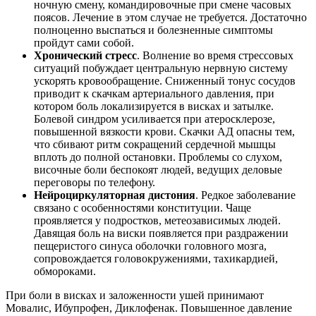
ночную смену, командировочные при смене часовых
поясов. Лечение в этом случае не требуется. Достаточно
полноценно выспаться и болезненные симптомы
пройдут сами собой.
Хронический стресс
. Волнение во время стрессовых
ситуаций побуждает центральную нервную систему
ускорять кровообращение. Сниженный тонус сосудов
приводит к скачкам артериального давления, при
котором боль локализируется в висках и затылке.
Болевой синдром усиливается при атеросклерозе,
повышенной вязкости крови. Скачки АД опасны тем,
что сбивают ритм сокращений сердечной мышцы
вплоть до полной остановки. Проблемы со слухом,
височные боли беспокоят людей, ведущих деловые
переговоры по телефону.
Нейроциркуляторная дистония
. Редкое заболевание
связано с особенностями конституции. Чаще
проявляется у подростков, метеозависимых людей.
Давящая боль на виски появляется при раздражении
пещеристого синуса оболочки головного мозга,
сопровождается головокружениями, тахикардией,
обмороками.
При боли в висках и заложенности ушей принимают
Мовалис, Ибупрофен, Диклофенак. Повышенное давление