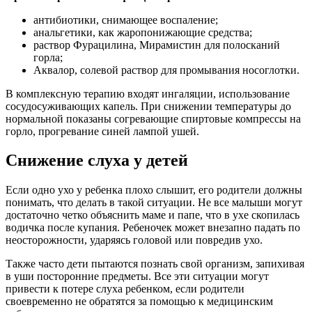
антибиотики, снимающее воспаление;
анальгетики, как жаропонижающие средства;
раствор Фурацилина, Мирамистин для полосканий
горла;
Аквалор, солевой раствор для промывания носоглотки.
В комплексную терапию входят ингаляции, использование
сосудосуживающих капель. При снижении температуры до
нормальной показаны согревающие спиртовые компрессы на
горло, прогревание синей лампой ушей.
Снижение слуха у детей
Если одно ухо у ребенка плохо слышит, его родители должны
понимать, что делать в такой ситуации. Не все малыши могут
достаточно четко объяснить маме и папе, что в ухе скопилась
водичка после купания. Ребеночек может внезапно падать по
неосторожности, ударяясь головой или повредив ухо.
Также часто дети пытаются познать свой организм, запихивая
в уши посторонние предметы. Все эти ситуации могут
привести к потере слуха ребенком, если родители
своевременно не обратятся за помощью к медицинским