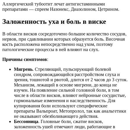
Аллергический тубоотит лечат антигистаминными
препаратами — спреем Назонекс, Диазолином, Цетрином.
Заложенность уха и боль в виске
В области висков сосредоточено большое количество сосудов,
нервов, при сдавливании которых образуется боль. Височная
кость расположена непосредственно над ухом, поэтому
патологические процессы в ней влияют на слух.
Причины симптомов
:
Мигрень
. Стреляющий, пульсирующий болевой
синдром, сопровождающийся расстройством слуха и
зрения, тошнотой и рвотой, длится от 2 часов до 3 суток.
Механизм, лежащий в основе мигрени, до конца не
изучен. На появление сильной головной боли, в том
числе в области висков, влияют нейронные сосудистые,
гормональные изменения и наследственность. Для
купирования боли используют специфические
препараты Вальпроат, Метопролол, так как анальгетики
не оказывают обезболивающего действия.
Бессонница
. Головные боли, сжатие висков,
заложенность ушей отмечают люди, работающие в