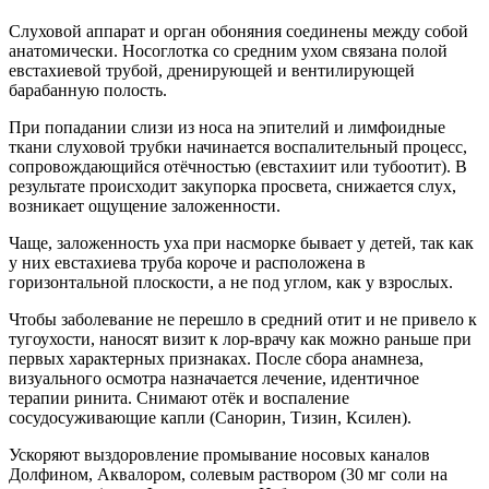
Слуховой аппарат и орган обоняния соединены между собой
анатомически. Носоглотка со средним ухом связана полой
евстахиевой трубой, дренирующей и вентилирующей
барабанную полость.
При попадании слизи из носа на эпителий и лимфоидные
ткани слуховой трубки начинается воспалительный процесс,
сопровождающийся отёчностью (евстахиит или тубоотит). В
результате происходит закупорка просвета, снижается слух,
возникает ощущение заложенности.
Чаще, заложенность уха при насморке бывает у детей, так как
у них евстахиева труба короче и расположена в
горизонтальной плоскости, а не под углом, как у взрослых.
Чтобы заболевание не перешло в средний отит и не привело к
тугоухости, наносят визит к лор-врачу как можно раньше при
первых характерных признаках. После сбора анамнеза,
визуального осмотра назначается лечение, идентичное
терапии ринита. Снимают отёк и воспаление
сосудосуживающие капли (Санорин, Тизин, Ксилен).
Ускоряют выздоровление промывание носовых каналов
Долфином, Аквалором, солевым раствором (30 мг соли на