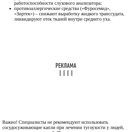
работоспособности слухового анализатора;
противоаллергические средства («Фуросемид»,
«Зиртек») – снижают выработку жидкого транссудата,
ликвидируют отек тканей внутри среднего уха.
Важно! Специалисты не рекомендуют использовать
сосудосуживающие капли при лечении тугоухости у людей,
страдающих гипертонией. Повышение давления, вызванное
сужением сосудов, создает больную нагрузку на сердечную
мышцу.
Немедикаментозное лечение
Ушные патологии являются одной из ключевых причин
ухудшения слуха у детей в возрасте до 12 лет. Дети
подвержены развитию отитов, что обусловлено
особенностями строения евстахиевой трубки. Как можно
восстановить слух в таком случае?
В детской и взрослой терапии для повышения остроты слуха
могут применять следующие виды процедур:
продувание по Политцеру – позволяет восстановить
слуховую функцию при хронических отитах,