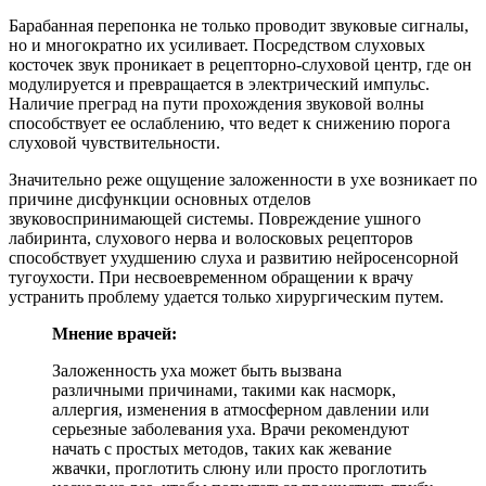
Барабанная перепонка не только проводит звуковые сигналы,
но и многократно их усиливает. Посредством слуховых
косточек звук проникает в рецепторно-слуховой центр, где он
модулируется и превращается в электрический импульс.
Наличие преград на пути прохождения звуковой волны
способствует ее ослаблению, что ведет к снижению порога
слуховой чувствительности.
Значительно реже ощущение заложенности в ухе возникает по
причине дисфункции основных отделов
звуковоспринимающей системы. Повреждение ушного
лабиринта, слухового нерва и волосковых рецепторов
способствует ухудшению слуха и развитию нейросенсорной
тугоухости. При несвоевременном обращении к врачу
устранить проблему удается только хирургическим путем.
Мнение врачей:
Заложенность уха может быть вызвана
различными причинами, такими как насморк,
аллергия, изменения в атмосферном давлении или
серьезные заболевания уха. Врачи рекомендуют
начать с простых методов, таких как жевание
жвачки, проглотить слюну или просто проглотить