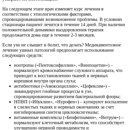
На следующем этапе врач изменяет курс лечения в
соответствии с этиологическими факторами,
спровоцировавшими возникновение проблемы. В условиях
стационара пациент лечится в течение 14 дней. При наличии
положительной динамики выздоровления терапия
продолжается дома еще в течение 2-3 месяцев.
Если ухо не слышит и болит, что делать? Медикаментозное
лечение ушных патологий предполагает использование
следующих средств:
ноотропы («Пентоксифиллин», «Винпоцетин») –
нормализует кровоснабжение слухового аппарата, что
приводит к восстановлению тканей и нервных
корешков внутри органа слуха;
антибиотики («Амоксициллин», «Цефексим») –
ликвидируют гнойные процессы в ухе,
спровоцированные развитием бактериальной флоры;
НПВП («Ибуклин», «Нурофен») – купируют воспаление
в слизистых тканях и нервных окончаниях за счет
ингибирования синтеза циклооксигеназы;
витаминные комплексы («Бенфотиамин», «Витрум») –
нормализуют клеточный метаболизм, что способствует
улучшению нервной проводимости и