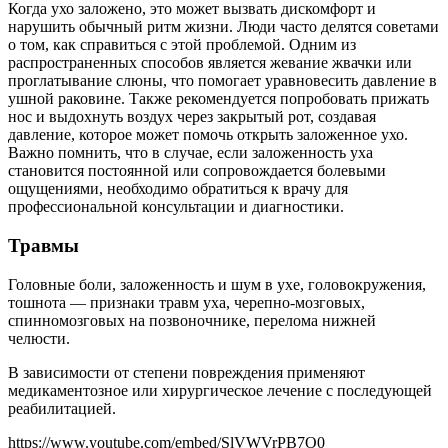
Когда ухо заложено, это может вызвать дискомфорт и
нарушить обычный ритм жизни. Люди часто делятся советами
о том, как справиться с этой проблемой. Одним из
распространенных способов является жевание жвачки или
проглатывание слюны, что помогает уравновесить давление в
ушной раковине. Также рекомендуется попробовать прижать
нос и выдохнуть воздух через закрытый рот, создавая
давление, которое может помочь открыть заложенное ухо.
Важно помнить, что в случае, если заложенность уха
становится постоянной или сопровождается болевыми
ощущениями, необходимо обратиться к врачу для
профессиональной консультации и диагностики.
Травмы
Головные боли, заложенность и шум в ухе, головокружения,
тошнота — признаки травм уха, черепно-мозговых,
спинномозговых на позвоночнике, перелома нижней
челюсти.
В зависимости от степени повреждения применяют
медикаментозное или хирургическое лечение с последующей
реабилитацией.
https://www.youtube.com/embed/SlVWVrPB7O0