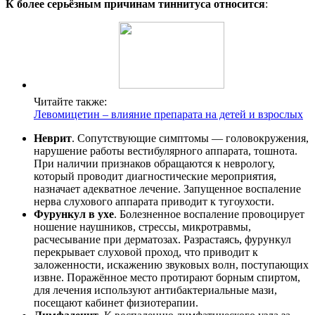
К более серьёзным причинам тиннитуса относится
:
Читайте также:
Левомицетин – влияние препарата на детей и взрослых
Неврит
. Сопутствующие симптомы — головокружения,
нарушение работы вестибулярного аппарата, тошнота.
При наличии признаков обращаются к неврологу,
который проводит диагностические мероприятия,
назначает адекватное лечение. Запущенное воспаление
нерва слухового аппарата приводит к тугоухости.
Фурункул в ухе
. Болезненное воспаление провоцирует
ношение наушников, стрессы, микротравмы,
расчесывание при дерматозах. Разрастаясь, фурункул
перекрывает слуховой проход, что приводит к
заложенности, искажению звуковых волн, поступающих
извне. Поражённое место протирают борным спиртом,
для лечения используют антибактериальные мази,
посещают кабинет физиотерапии.