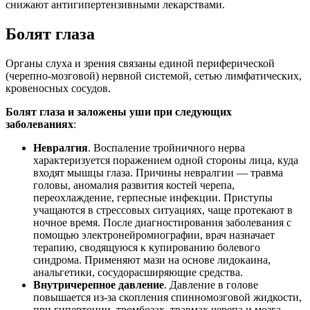
снижают антигипертензивными лекарствами.
Болят глаза
Органы слуха и зрения связаны единой периферической
(черепно-мозговой) нервной системой, сетью лимфатических,
кровеносных сосудов.
Болят глаза и заложены уши при следующих
заболеваниях
:
Невралгия
. Воспаление тройничного нерва
характеризуется поражением одной стороны лица, куда
входят мышцы глаза. Причины невралгии — травма
головы, аномалия развития костей черепа,
переохлаждение, герпесные инфекции. Приступы
учащаются в стрессовых ситуациях, чаще протекают в
ночное время. После диагностирования заболевания с
помощью электронейромиографии, врач назначает
терапию, сводящуюся к купированию болевого
синдрома. Применяют мази на основе лидокаина,
анальгетики, сосудорасширяющие средства.
Внутричерепное давление
. Давление в голове
повышается из-за скопления спинномозговой жидкости,
при гипертонии, тромбозах, травмах черепа и мозга.