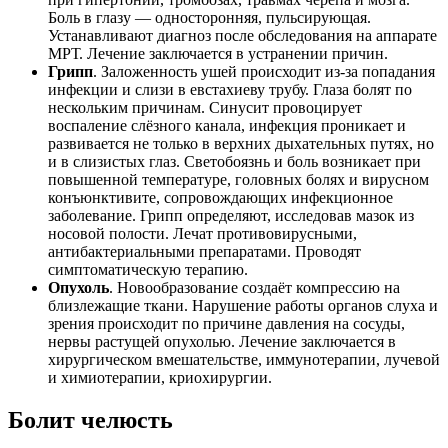
Боль в глазу — односторонняя, пульсирующая.
Устанавливают диагноз после обследования на аппарате
МРТ. Лечение заключается в устранении причин.
Грипп
. Заложенность ушей происходит из-за попадания
инфекции и слизи в евстахиеву трубу. Глаза болят по
нескольким причинам. Синусит провоцирует
воспаление слёзного канала, инфекция проникает и
развивается не только в верхних дыхательных путях, но
и в слизистых глаз. Светобоязнь и боль возникает при
повышенной температуре, головных болях и вирусном
конъюнктивите, сопровождающих инфекционное
заболевание. Грипп определяют, исследовав мазок из
носовой полости. Лечат противовирусными,
антибактериальными препаратами. Проводят
симптоматическую терапию.
Опухоль
. Новообразование создаёт компрессию на
близлежащие ткани. Нарушение работы органов слуха и
зрения происходит по причине давления на сосуды,
нервы растущей опухолью. Лечение заключается в
хирургическом вмешательстве, иммунотерапии, лучевой
и химиотерапии, криохирургии.
Болит челюсть