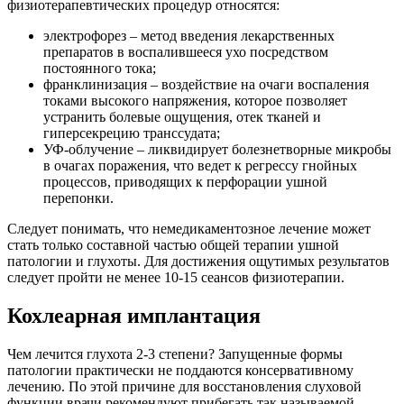
Кохлеарная имплантация
Чем лечится глухота 2-3 степени? Запущенные формы
патологии практически не поддаются консервативному
лечению. По этой причине для восстановления слуховой
функции врачи рекомендуют прибегать так называемой
кохлеарной имплантации. Это высокотехнологический метод
восстановления слуховой активности, который предполагает
вживление в орган слуха специального имплантата.