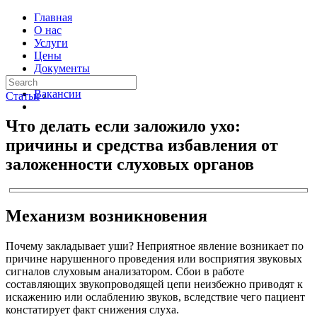
Главная
О нас
Услуги
Цены
Документы
Контакты
Вакансии
Статьи
›
Что делать если заложило ухо:
причины и средства избавления от
заложенности слуховых органов
Механизм возникновения
Почему закладывает уши? Неприятное явление возникает по
причине нарушенного проведения или восприятия звуковых
сигналов слуховым анализатором. Сбои в работе
составляющих звукопроводящей цепи неизбежно приводят к
искажению или ослаблению звуков, вследствие чего пациент
констатирует факт снижения слуха.