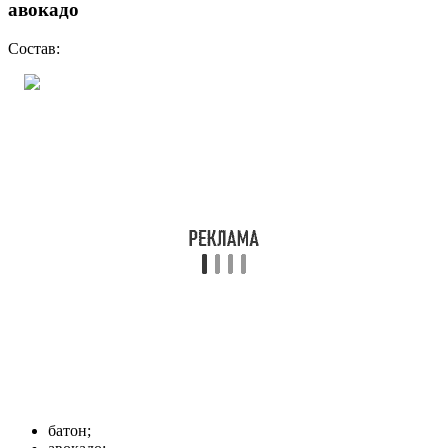
Через 2–3 минуты извлеките его из воды. Выложите на
бутерброд.
Перед подачей аккуратно надрежьте яйцо, чтобы желток
красиво растекся.
Хороший рецепт
Так себе1
Простые бутерброды с авокадо и помидорами
Состав:
авокадо – 1 шт.;
помидор – 1 шт.;
ржаной хлеб – 2 ломтика;
листья салата – 2 шт.;
луковица (небольшая) – 0,5 шт.;