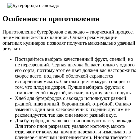
Особенности приготовления
Приготовление бутербродов с авокадо – творческий процесс,
не имеющий жестких канонов. Однако рекомендации
опытных кулинаров позволят получить максимально удачный
результат.
Постарайтесь выбрать качественный фрукт, спелый, но
не перезревший. Черная шкурка бывает только у одного
его сорта, поэтому этот ее цвет должен вас насторожить:
скорее всего, под такой оболочкой скрывается
испорченная мякоть. Светлый цвет кожуры говорит о
том, что плод не дозрел. Лучше выбирать фрукты с
темно-зеленой шкуркой, мягкие, но упругие на ощупь.
Хлеб для бутербродов с авокадо используют разный:
ржаной, пшеничный, бородинский, отрубной. Однако
заменять один вид хлебобулочных изделий другим не
рекомендуется, так как они имеют разный вкус.
Для бутербродов чаще всего используют пасту авокадо.
Для этого плод разрезают, удаляют косточку, мякоть
отделяют от кожуры, крупно нарезают и измельчают в
блендере с другими ингредиентами. Иногда требуется