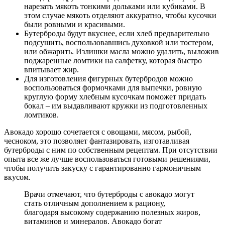
нарезать мякоть тонкими дольками или кубиками. В
этом случае мякоть отделяют аккуратно, чтобы кусочки
были ровными и красивыми.
Бутерброды будут вкуснее, если хлеб предварительно
подсушить, воспользовавшись духовкой или тостером,
или обжарить. Излишки масла можно удалить, выложив
поджаренные ломтики на салфетку, которая быстро
впитывает жир.
Для изготовления фигурных бутербродов можно
воспользоваться формочками для выпечки, ровную
круглую форму хлебным кусочкам поможет придать
бокал – им выдавливают кружки из подготовленных
ломтиков.
Авокадо хорошо сочетается с овощами, мясом, рыбой,
чесноком, это позволяет фантазировать, изготавливая
бутерброды с ним по собственным рецептам. При отсутствии
опыта все же лучше воспользоваться готовыми решениями,
чтобы получить закуску с гарантированно гармоничным
вкусом.
Врачи отмечают, что бутерброды с авокадо могут
стать отличным дополнением к рациону,
благодаря высокому содержанию полезных жиров,
витаминов и минералов. Авокадо богат