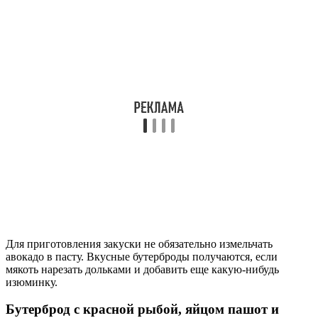
батон;
авокадо;
семга – 100 г;
яйцо – 1 шт.;
сливочное масло – 50 г.
Способ приготовления:
Тонкий ломтик хлеба намажьте маслом.
Выложите слайсы авокадо по вкусу и кусочек семги.
Вскипятите воду. Убавьте огонь, чтобы вода оставалась
горячей, но не кипела. Яйцо разбейте в горячую воду.