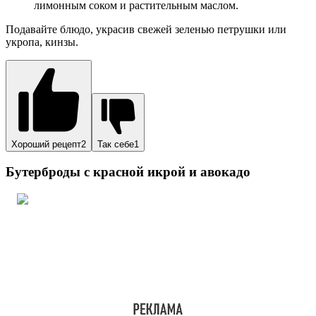
красная икра – 30-40 г;
ржаной багет – 0,5 шт.;
майонез – 2 ст. л.;
зелень, соль и молотый черный перец – по вкусу.
Способ приготовления:
Хлеб нарежьте наискосок на ломтики толщиной не
более 1 см.
Смажьте майонезом, сметаной или сливочным маслом.
Нарежьте мякоть авокадо ломтиками. Выложите по паре
ломтиков на бутерброды.
Выложите десертной ложечкой красную икру. Порции
икры определяйте по вкусу.
Присыпьте измельченной зеленью.
Подайте бутерброды к столу сразу же.
Хороший рецепт1
Так себе