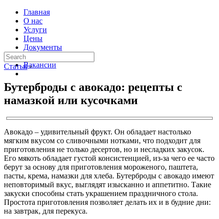
Главная
О нас
Услуги
Цены
Документы
Контакты
Вакансии
Статьи
›
Бутерброды с авокадо: рецепты с
намазкой или кусочками
Авокадо – удивительный фрукт. Он обладает настолько
мягким вкусом со сливочными нотками, что подходит для
приготовления не только десертов, но и несладких закусок.
Его мякоть обладает густой консистенцией, из-за чего ее часто
берут за основу для приготовления мороженого, паштета,
пасты, крема, намазки для хлеба. Бутерброды с авокадо имеют
неповторимый вкус, выглядят изысканно и аппетитно. Такие
закуски способны стать украшением праздничного стола.
Простота приготовления позволяет делать их и в будние дни:
на завтрак, для перекуса.