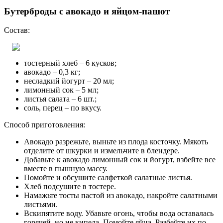
Бутерброды с авокадо и яйцом-пашот
Состав:
тостерный хлеб – 6 кусков;
авокадо – 0,3 кг;
несладкий йогурт – 20 мл;
лимонный сок – 5 мл;
листья салата – 6 шт.;
соль, перец – по вкусу.
Способ приготовления:
Авокадо разрежьте, выньте из плода косточку. Мякоть
отделите от шкурки и измельчите в блендере.
Добавьте к авокадо лимонный сок и йогурт, взбейте все
вместе в пышную массу.
Помойте и обсушите салфеткой салатные листья.
Хлеб подсушите в тостере.
Намажьте тосты пастой из авокадо, накройте салатными
листьями.
Вскипятите воду. Убавьте огонь, чтобы вода оставалась
горячей, но не кипела. Помойте яйца. Разбейте их по