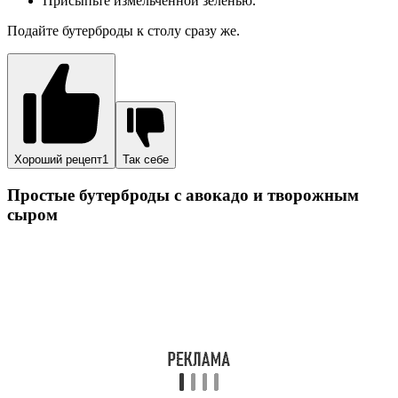
творожный сыр – 150 г;
белый хлеб;
зелень, соль и молотый черный перец – по вкусу.
Способ приготовления:
Багет нарежьте наискосок.
Намажьте на хлеб творожный сыр.
Авокадо нарежьте слайсами. Выложите кусочки авокадо
на сыр.
Посолите и поперчите бутерброды, украсьте их свежей
зеленью.
Чтобы мякоть авокадо не потемнела, сбрызните ее лимонным
соком.
Хороший рецепт5
Так себе