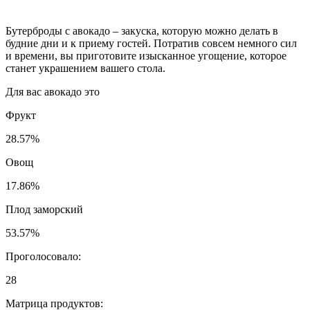
отверстием посередине, то режьте поперёк, не убирая
косточку. Чтобы мякоть после нарезки не темнела, сбрызните
её соком лимона.
Как кушать авокадо вкусно?
Фрукт можно есть просто так. Особенно вкусно будет, если