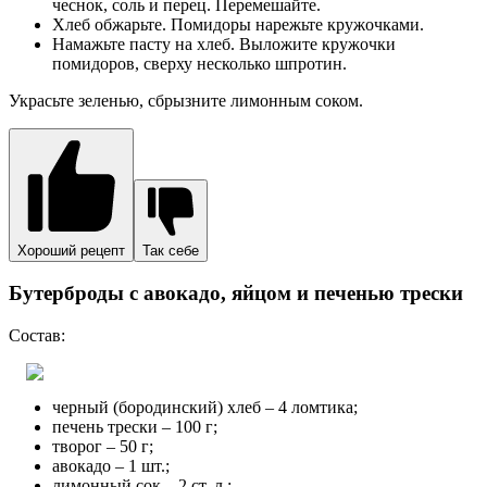
черный (бородинский) хлеб – 4 ломтика;
печень трески – 100 г;
творог – 50 г;
авокадо – 1 шт.;
лимонный сок – 2 ст. л.;
соль, перец, оливковое масло – по вкусу.
Приготовление
Мякоть авокадо нарежьте кубиками. Выложите в
блендер. Добавьте лимонный сок, творог, соль и перец.
Пюрируйте.
Хлеб сбрызните маслом. Подрумяньте пару минут в
разогретой духовке.
На остывшие ломтики намажьте пасту из авокадо.
Выложите печень.
Украсить бутерброды можно четвертинками черри, каперсами
и зеленью.