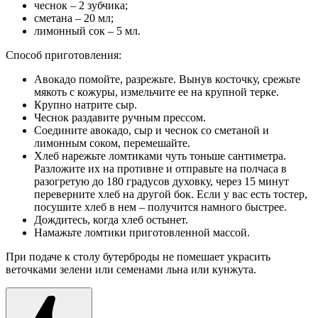
чеснок – 2 зубчика;
сметана – 20 мл;
лимонный сок – 5 мл.
Способ приготовления:
Авокадо помойте, разрежьте. Вынув косточку, срежьте
мякоть с кожуры, измельчите ее на крупной терке.
Крупно натрите сыр.
Чеснок раздавите ручным прессом.
Соедините авокадо, сыр и чеснок со сметаной и
лимонным соком, перемешайте.
Хлеб нарежьте ломтиками чуть тоньше сантиметра.
Разложите их на противне и отправьте на полчаса в
разогретую до 180 градусов духовку, через 15 минут
переверните хлеб на другой бок. Если у вас есть тостер,
посушите хлеб в нем – получится намного быстрее.
Дождитесь, когда хлеб остынет.
Намажьте ломтики приготовленной массой.
При подаче к столу бутерброды не помешает украсить
веточками зелени или семенами льна или кунжута.