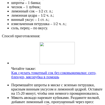
блендер, мясорубка в помощь
Перемешайте шпроты в миске с зеленью петрушки,
красным винным уксусом и лимонной цедрой. Оставьте
на 15-20 минут, чтобы они немного промариновались.
Мякоть авокадо нарежьте кубиками. Раздавите вилкой,
добавьте лимонный сок, пропущенный через пресс
чеснок, соль и перец. Перемешайте.
Хлеб обжарьте. Помидоры нарежьте кружочками.
Намажьте пасту на хлеб. Выложите кружочки
помидоров, сверху несколько шпротин.
Украсьте зеленью, сбрызните лимонным соком.
Хороший рецепт
Так себе
Бутерброды с авокадо, яйцом и печенью трески
Состав: