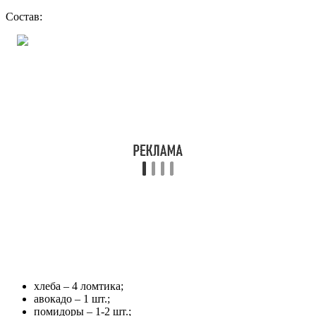
Состав:
хлеба – 4 ломтика;
авокадо – 1 шт.;
помидоры – 1-2 шт.;
шпроты – 1 банка;
чеснок – 1 зубчик;
лимонный сок – 1/2 ст. л.;
лимонная цедра – 1/2 ч. л.;
винный уксус – 1 ст. л.;
измельченная петрушка – 1/2 ч. л.;
соль, перец – по вкусу.
Способ приготовления:
Читайте также:
Как сделать томатный сок без соковыжималки: сито,