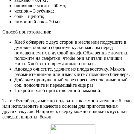
авокадо – 0,4 кг;
оливковое масло – 60 мл;
чеснок – 3 зубчика;
соль – щепоть;
лимонный сок – 20 мл.
Способ приготовления:
Хлеб обжарьте с двух сторон в масле или подсушите в
духовке, обильно сбрызнув куски маслом перед
помещением их в духовой шкаф. Обжаренные ломтики
положите на салфетки, чтобы они впитали излишки
жира. Хлеб за это время должен остыть.
Авокадо очистите, удалите из плода косточку. Мякоть
разомните вилкой или измельчите с помощью блендера.
Добавьте пропущенный через пресс чеснок, лимонный
сок, подсолите и перемешайте еще раз.
Покройте хлеб приготовленной намазкой.
Такие бутерброды можно подавать как самостоятельное блюдо
или использовать в качестве основы для приготовления
других закусок. Например, сверху можно положить кусочки
селедки, шпроты, бекон.