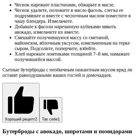
Чеснок нарежьте пластинами, обжарьте в масле.
Чеснок удалите, положите в масло фасоль, слегка ее
подрумяньте и вместе с чесночным маслом поместите в
чашу блендера. Измельчите.
Добавьте к фасоли нарезанную кубиками мякоть
авокадо, измельчите их вместе.
Смешайте получившуюся массу со сметаной,
майонезом, яблочным уксусом, измельченным на терке
сыром. Подсолите, поперчите, взбейте.
Хлеб нарежьте ломтиками толщиной 7–8 мм, намажьте
получившейся массой.
Сытные бутерброды с необычным пикантным вкусом вряд ли
оставят равнодушными ваших гостей и домочадцев.
Хороший рецепт2
Так себе1
Бутерброды с авокадо, шпротами и помидорами