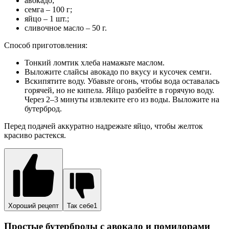
лимон – 1 ломтик;
растительное масло – 1 ч. л.;
соль и молотый черный перец – по вкусу.
Способ приготовления:
Листья салата выложите на ломтики хлеба.
Помидор нарежьте дольками. Выложите их на листья
салата.
Мякоть авокадо также нарежьте ломтиками. Выложите,
чередуя с кусочками помидора.
Лук нарежьте полукольцами. Выложите на бутерброды в
хаотичном порядке. Лучше использовать лук-порей или
красный лук.
Бутерброды посолите, присыпьте перцем, сбрызните
лимонным соком и растительным маслом.
Подавайте блюдо, украсив свежей зеленью петрушки или
укропа, кинзы.