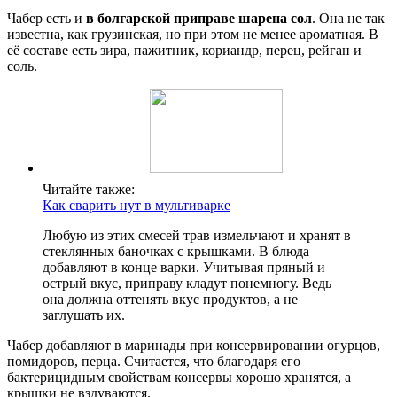
Чабер есть и
в болгарской приправе шарена сол
. Она не так
известна, как грузинская, но при этом не менее ароматная. В
её составе есть зира, пажитник, кориандр, перец, рейган и
соль.
Читайте также:
Как сварить нут в мультиварке
Любую из этих смесей трав измельчают и хранят в
стеклянных баночках с крышками. В блюда
добавляют в конце варки. Учитывая пряный и
острый вкус, приправу кладут понемногу. Ведь
она должна оттенять вкус продуктов, а не
заглушать их.
Чабер добавляют в маринады при консервировании огурцов,
помидоров, перца. Считается, что благодаря его
бактерицидным свойствам консервы хорошо хранятся, а
крышки не вздуваются.