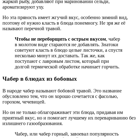
жаркой рыбу, добавляют при мариновании сельди,
ароматизируют уху.
Но эта пряность имеет жгучий вкус, особенно зимний вид,
поэтому её нужно класть в блюда понемногу. Не зря же её
называют перечной травой.
Чтобы не переборщить с острым вкусом
, чабер
в молотом виде стараются не добавлять. Знатоки
советуют класть в блюдо целые листочки, а спустя
несколько минут их доставать. Так же, как
поступают с лавровым листом, который при
долгой термической обработке начинает горчить.
Чабер в блюдах из бобовых
В народе чабер называют бобовой травой. Это название
обусловлено тем, что он хорошо сочетается с фасолью,
горохом, чечевицей.
Но он не только облагораживает эти блюда, придавая им
приятный вкус, но и помогает лучшему их перевариванию без
излишнего газообразования.
Чабер, или чабер горный, завоевал популярность