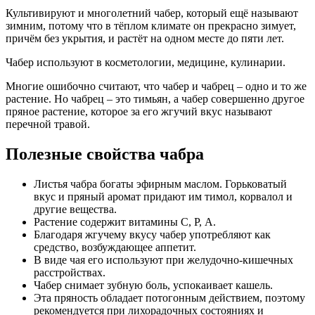
Культивируют и многолетний чабер, который ещё называют
зимним, потому что в тёплом климате он прекрасно зимует,
причём без укрытия, и растёт на одном месте до пяти лет.
Чабер используют в косметологии, медицине, кулинарии.
Многие ошибочно считают, что чабер и чабрец – одно и то же
растение. Но чабрец – это тимьян, а чабер совершенно другое
пряное растение, которое за его жгучий вкус называют
перечной травой.
Полезные свойства чабра
Листья чабра богаты эфирным маслом. Горьковатый
вкус и пряный аромат придают им тимол, корвалол и
другие вещества.
Растение содержит витамины С, Р, А.
Благодаря жгучему вкусу чабер употребляют как
средство, возбуждающее аппетит.
В виде чая его используют при желудочно-кишечных
расстройствах.
Чабер снимает зубную боль, успокаивает кашель.
Эта пряность обладает потогонным действием, поэтому
рекомендуется при лихорадочных состояниях и