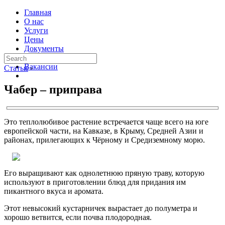
Главная
О нас
Услуги
Цены
Документы
Контакты
Вакансии
Статьи
›
Чабер – приправа
Это теплолюбивое растение встречается чаще всего на юге
европейской части, на Кавказе, в Крыму, Средней Азии и
районах, прилегающих к Чёрному и Средиземному морю.
Его выращивают как однолетнюю пряную траву, которую
используют в приготовлении блюд для придания им
пикантного вкуса и аромата.
Этот невысокий кустарничек вырастает до полуметра и
хорошо ветвится, если почва плодородная.