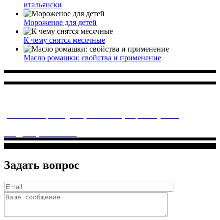
итальянски
Мороженое для детей
К чему снятся месячные
Масло ромашки: свойства и применение
Многопрофильное медицинское учреждение, которое
заботится о детском здоровье и оказывает медицинские
услуги высочайшего качества.
ул. Святоозерская д. 15 (м. Выхино) мкр. Кожухово
(м. ул
Дмитриевского, м. Лухмановская)
info@solnyshkomed.ru
Задать вопрос