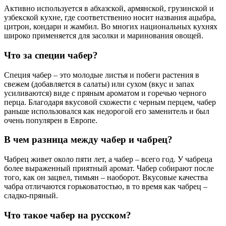
Активно используется в абхазской, армянской, грузинской и
узбекской кухне, где соответственно носит названия ацыбра,
цитрон, кондари и жамбил. Во многих национальных кухнях
широко применяется для засолки и маринования овощей.
Что за специи чабер?
Специя чабер – это молодые листья и побеги растения в
свежем (добавляется в салаты) или сухом (вкус и запах
усиливаются) виде с пряным ароматом и горечью черного
перца. Благодаря вкусовой схожести с черным перцем, чабер
раньше использовался как недорогой его заменитель и был
очень популярен в Европе.
В чем разница между чабер и чабрец?
Чабрец живет около пяти лет, а чабер – всего год. У чабреца
более выраженный приятный аромат. Чабер собирают после
того, как он зацвел, тимьян – наоборот. Вкусовые качества
чабра отличаются горьковатостью, в то время как чабрец –
сладко-пряный.
Что такое чабер на русском?