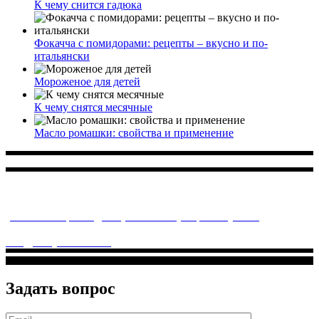
К чему снится гадюка
Фокачча с помидорами: рецепты – вкусно и по-
итальянски
Мороженое для детей
К чему снятся месячные
Масло ромашки: свойства и применение
Многопрофильное медицинское учреждение, которое
заботится о детском здоровье и оказывает медицинские
услуги высочайшего качества.
ул. Святоозерская д. 15 (м. Выхино) мкр. Кожухово
(м. ул
Дмитриевского, м. Лухмановская)
info@solnyshkomed.ru
Задать вопрос