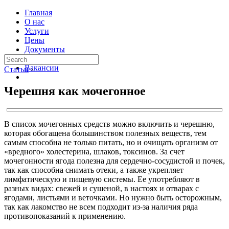
Главная
О нас
Услуги
Цены
Документы
Контакты
Вакансии
Статьи
›
Черешня как мочегонное
В список мочегонных средств можно включить и черешню,
которая обогащена большинством полезных веществ, тем
самым способна не только питать, но и очищать организм от
«вредного» холестерина, шлаков, токсинов. За счет
мочегонности ягода полезна для сердечно-сосудистой и почек,
так как способна снимать отеки, а также укрепляет
лимфатическую и пищевую системы. Ее употребляют в
разных видах: свежей и сушеной, в настоях и отварах с
ягодами, листьями и веточками. Но нужно быть осторожным,
так как лакомство не всем подходит из-за наличия ряда
противопоказаний к применению.