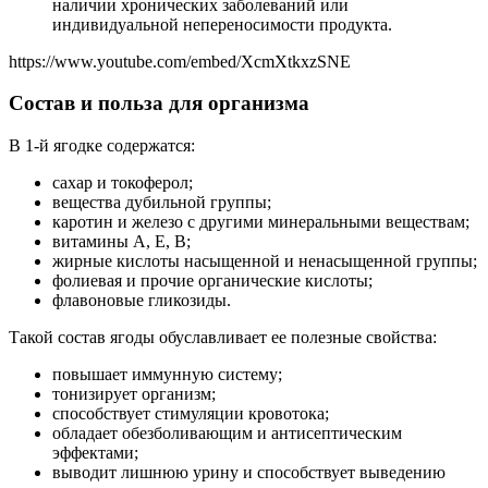
наличии хронических заболеваний или
индивидуальной непереносимости продукта.
https://www.youtube.com/embed/XcmXtkxzSNE
Состав и польза для организма
В 1-й ягодке содержатся:
сахар и токоферол;
вещества дубильной группы;
каротин и железо с другими минеральными веществам;
витамины А, Е, В;
жирные кислоты насыщенной и ненасыщенной группы;
фолиевая и прочие органические кислоты;
флавоновые гликозиды.
Такой состав ягоды обуславливает ее полезные свойства:
повышает иммунную систему;
тонизирует организм;
способствует стимуляции кровотока;
обладает обезболивающим и антисептическим
эффектами;
выводит лишнюю урину и способствует выведению