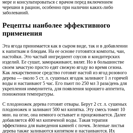
мере и консультироваться с врачом перед включением
черешни в рацион, особенно при наличии каких-либо
заболеваний.
Рецепты наиболее эффективного
применения
Эта ягода принимается как в сыром виде, так и в добавлении
к напиткам и блюдам. На ее основе готовятся компоты, чаи,
настойки. Это частый ингредиент соусов и кондитерских
изделий. Ее сушат, замораживают, вялят. Но в большинстве
своем зачастую просто едят свежую ягоду во время сезона.
Как лекарственное средство готовят настой из ягод розового
дерева — около 5 ст. л. сушеных ягодок заливают 1 л горячей
воды и настаивают 5 час. Его пьют по 250 мл 3 раза/день для
укрепления иммунитета, для появления хорошего аппетита,
понижения температуры.
С плодоножек дерева готовят отвары. Берут 2 ст. л. сушеных
плодоножек и заливают 500 мл кипятка. Эту смесь томят 10
мин. на огне, она немного остывает и процеживается. Далее
добавляется 400 мл кипяченой воды. Такая терапия
эффективна для выведения камней с почек. Зеленые листья
дерева также заливаются кипятком и настаиваются. Их