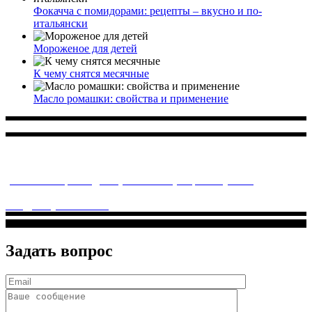
Фокачча с помидорами: рецепты – вкусно и по-
итальянски
Мороженое для детей
К чему снятся месячные
Масло ромашки: свойства и применение
Многопрофильное медицинское учреждение, которое
заботится о детском здоровье и оказывает медицинские
услуги высочайшего качества.
ул. Святоозерская д. 15 (м. Выхино) мкр. Кожухово
(м. ул
Дмитриевского, м. Лухмановская)
info@solnyshkomed.ru
Задать вопрос