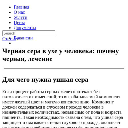
Главная
О нас
Услуги
Цены
Документы
Контакты
Вакансии
Статьи
›
Черная сера в ухе у человека: почему
черная, лечение
Для чего нужна ушная сера
Если процесс работы серных желез протекает без
патологических изменений, то вырабатываемый компонент
имеет желтый цвет и мягкую консистенцию. Компонент
должен содержаться в слуховом проходе человека в
незначительных количествах, независимо от пола и возраста
пациента. Такая необходимость связана с тем, что ушная сера
защищает и смазывает стенки слухового прохода, оказывает
положительное действие на процессы функционирования