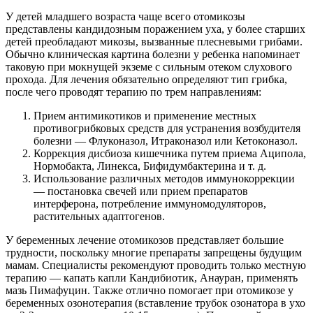
У детей младшего возраста чаще всего отомикозы
представлены кандидозным поражением уха, у более старших
детей преобладают микозы, вызванные плесневыми грибами.
Обычно клиническая картина болезни у ребенка напоминает
таковую при мокнущей экземе с сильным отеком слухового
прохода. Для лечения обязательно определяют тип грибка,
после чего проводят терапию по трем направлениям:
Прием антимикотиков и применение местных
противогрибковых средств для устранения возбудителя
болезни — Флуконазол, Итраконазол или Кетоконазол.
Коррекция дисбиоза кишечника путем приема Аципола,
Нормобакта, Линекса, Бифидумбактерина и т. д.
Использование различных методов иммунокоррекции
— постановка свечей или прием препаратов
интерферона, потребление иммуномодуляторов,
растительных адаптогенов.
У беременных лечение отомикозов представляет большие
трудности, поскольку многие препараты запрещены будущим
мамам. Специалисты рекомендуют проводить только местную
терапию — капать капли Кандибиотик, Анауран, применять
мазь Пимафуцин. Также отлично помогает при отомикозе у
беременных озонотерапия (вставление трубок озонатора в ухо