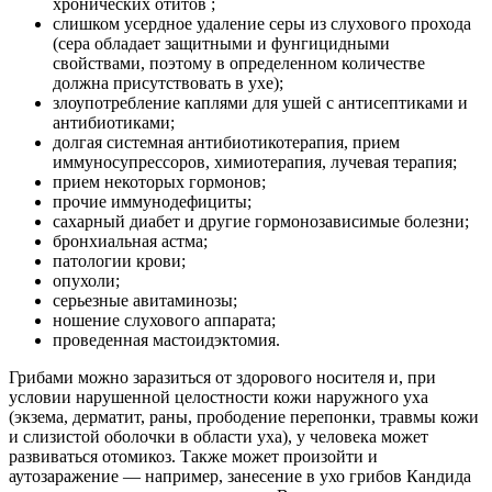
хронических отитов ;
слишком усердное удаление серы из слухового прохода
(сера обладает защитными и фунгицидными
свойствами, поэтому в определенном количестве
должна присутствовать в ухе);
злоупотребление каплями для ушей с антисептиками и
антибиотиками;
долгая системная антибиотикотерапия, прием
иммуносупрессоров, химиотерапия, лучевая терапия;
прием некоторых гормонов;
прочие иммунодефициты;
сахарный диабет и другие гормонозависимые болезни;
бронхиальная астма;
патологии крови;
опухоли;
серьезные авитаминозы;
ношение слухового аппарата;
проведенная мастоидэктомия.
Грибами можно заразиться от здорового носителя и, при
условии нарушенной целостности кожи наружного уха
(экзема, дерматит, раны, прободение перепонки, травмы кожи
и слизистой оболочки в области уха), у человека может
развиваться отомикоз. Также может произойти и
аутозаражение — например, занесение в ухо грибов Кандида