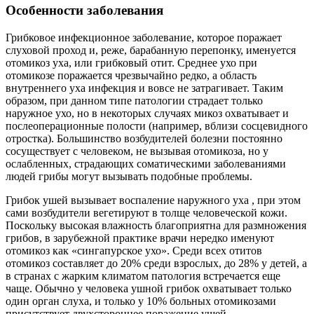
Особенности заболевания
Грибковое инфекционное заболевание, которое поражает
слуховой проход и, реже, барабанную перепонку, именуется
отомикоз уха, или грибковый отит. Среднее ухо при
отомикозе поражается чрезвычайно редко, а область
внутреннего уха инфекция и вовсе не затрагивает. Таким
образом, при данном типе патологии страдает только
наружное ухо, но в некоторых случаях микоз охватывает и
послеоперационные полости (например, вблизи сосцевидного
отростка). Большинство возбудителей болезни постоянно
сосуществует с человеком, не вызывая отомикоза, но у
ослабленных, страдающих соматическими заболеваниями
людей грибы могут вызывать подобные проблемы.
Грибок ушей вызывает воспаление наружного уха , при этом
сами возбудители вегетируют в толще человеческой кожи.
Поскольку высокая влажность благоприятна для размножения
грибов, в зарубежной практике врачи нередко именуют
отомикоз как «сингапурское ухо». Среди всех отитов
отомикоз составляет до 20% среди взрослых, до 28% у детей, а
в странах с жарким климатом патология встречается еще
чаще. Обычно у человека ушной грибок охватывает только
один орган слуха, и только у 10% больных отомикозами
присутствует двухстороннее поражение ушей.