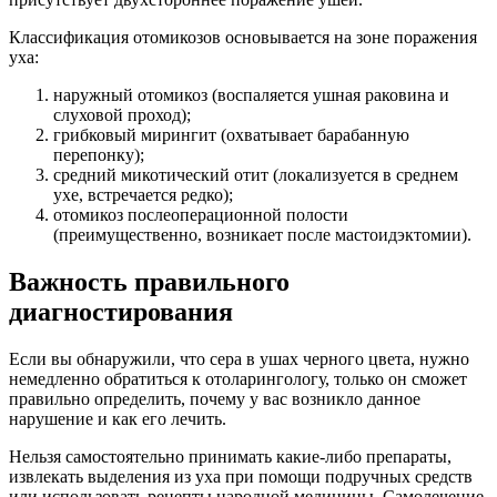
Классификация отомикозов основывается на зоне поражения
уха:
наружный отомикоз (воспаляется ушная раковина и
слуховой проход);
грибковый мирингит (охватывает барабанную
перепонку);
средний микотический отит (локализуется в среднем
ухе, встречается редко);
отомикоз послеоперационной полости
(преимущественно, возникает после мастоидэктомии).
Важность правильного
диагностирования
Если вы обнаружили, что сера в ушах черного цвета, нужно
немедленно обратиться к отоларингологу, только он сможет
правильно определить, почему у вас возникло данное
нарушение и как его лечить.
Нельзя самостоятельно принимать какие-либо препараты,
извлекать выделения из уха при помощи подручных средств
или использовать рецепты народной медицины. Самолечение