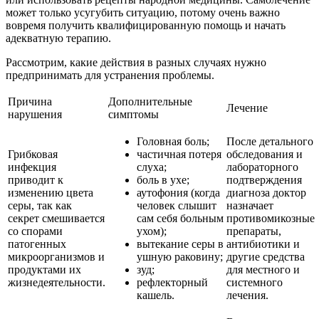
может только усугубить ситуацию, потому очень важно
вовремя получить квалифицированную помощь и начать
адекватную терапию.
Рассмотрим, какие действия в разных случаях нужно
предпринимать для устранения проблемы.
Причина
Дополнительные
Лечение
нарушения
симптомы
Головная боль;
После детального
Грибковая
частичная потеря
обследования и
инфекция
слуха;
лабораторного
приводит к
боль в ухе;
подтверждения
изменению цвета
аутофония (когда
диагноза доктор
серы, так как
человек слышит
назначает
секрет смешивается
сам себя больным
противомикозные
со спорами
ухом);
препараты,
патогенных
вытекание серы в
антибиотики и
микроорганизмов и
ушную раковину;
другие средства
продуктами их
зуд;
для местного и
жизнедеятельности.
рефлекторный
системного
кашель.
лечения.