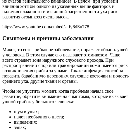
из очагов генитального кандидоза. В целом, при условии
влияния хотя бы одного из указанных выше факторов и
наличия влажности и излишней загрязненности уха риск
развития отомикоза очень высок.
https://www.youtube.com/embed/s_fy6dSu778
Симптомы и причины заболевания
Микоз, то есть грибковое заболевание, поражает область ушей
у человека. В этом случае его называют отомикозом. Чаще
всего страдает зона наружного слухового прохода. При
распространении спор или травмировании кожи имеется риск
возникновения грибка за ушами. Также инфекция способна
поразить барабанную перепонку, слуховые косточки и полость
среднего уха, другие ткани и органы.
Чтобы не упустить момент, когда проблема начала свое
развитие, обратите внимание на симптомы, которые вызывает
ушной грибок у больного человека:
шум в ушах;
налет необычного цвета;
выделения;
запах;