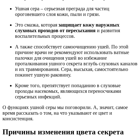
Ушная сера – серьезная преграда для частиц
ороговевшего слоя кожи, пыли и грязи.
Это смазка, которая
защищает кожу наружных
слуховых проходов от пересыхания
и развития
воспалительных процессов.
А также способствует самоочищению ушей. По этой
причине врачи не рекомендуют использовать ватные
палочки для очищения ушей во избежание
проталкивания ушного секрета вглубь слуховых каналов
и их травмирования. Сера, высыхая, самостоятельно
покинет ушную раковину.
Кроме того, препятствует попаданию в слуховые
проходы насекомых, являющихся переносчиками
серьезных инфекций.
О функциях ушной серы мы поговорили. А, значит, самое
время рассказать о том, на что указывают ее цвет и
консистенция.
Причины изменения цвета секрета