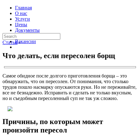
Главная
О нас
Услуги
Цены
Документы
Контакты
Вакансии
Статьи
›
Что делать, если пересолен борщ
Самое обидное после долгого приготовления борща – это
обнаружить, что он пересолен. От понимания, что столько
трудов пошло насмарку опускаются руки. Но не переживайте,
все не безнадежно. Исправить и сделать не только вкусным,
но и съедобным пересоленный суп не так уж сложно.
Причины, по которым может
произойти пересол