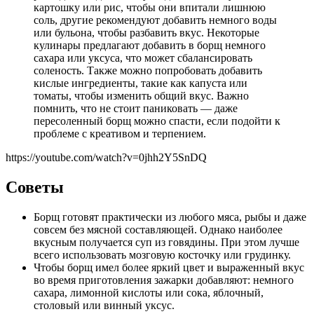
картошку или рис, чтобы они впитали лишнюю
соль, другие рекомендуют добавить немного воды
или бульона, чтобы разбавить вкус. Некоторые
кулинары предлагают добавить в борщ немного
сахара или уксуса, что может сбалансировать
соленость. Также можно попробовать добавить
кислые ингредиенты, такие как капуста или
томаты, чтобы изменить общий вкус. Важно
помнить, что не стоит паниковать — даже
пересоленный борщ можно спасти, если подойти к
проблеме с креативом и терпением.
https://youtube.com/watch?v=0jhh2Y5SnDQ
Советы
Борщ готовят практически из любого мяса, рыбы и даже
совсем без мясной составляющей. Однако наиболее
вкусным получается суп из говядины. При этом лучше
всего использовать мозговую косточку или грудинку.
Чтобы борщ имел более яркий цвет и выраженный вкус
во время приготовления зажарки добавляют: немного
сахара, лимонной кислоты или сока, яблочный,
столовый или винный уксус.