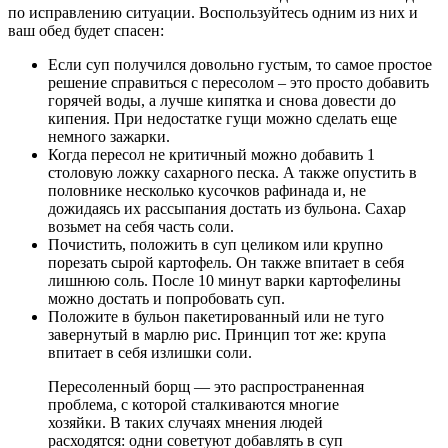
по исправлению ситуации. Воспользуйтесь одним из них и
ваш обед будет спасен:
Если суп получился довольно густым, то самое простое
решение справиться с пересолом – это просто добавить
горячей воды, а лучше кипятка и снова довести до
кипения. При недостатке гущи можно сделать еще
немного зажарки.
Когда пересол не критичный можно добавить 1
столовую ложку сахарного песка. А также опустить в
половнике несколько кусочков рафинада и, не
дожидаясь их рассыпания достать из бульона. Сахар
возьмет на себя часть соли.
Почистить, положить в суп целиком или крупно
порезать сырой картофель. Он также впитает в себя
лишнюю соль. После 10 минут варки картофелины
можно достать и попробовать суп.
Положите в бульон пакетированный или не туго
завернутый в марлю рис. Принцип тот же: крупа
впитает в себя излишки соли.
Пересоленный борщ — это распространенная
проблема, с которой сталкиваются многие
хозяйки. В таких случаях мнения людей
расходятся: одни советуют добавлять в суп