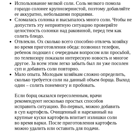
Использование мелкой соли. Соль мелкого помола
гораздо солонее крупнозернистой, поэтому добавляйте
ее аккуратно, небольшими порциями.
Сломалась солонка и высыпалось много соли. Чтобы не
допустить эту неприятную ситуацию проверяйте
целостность солонки над раковиной, перед тем как
солить блюдо.
Отвлекли. Ох сколько всего способно отвлечь хозяйку
во время приготовления обеда: позвонил телефон,
ребенок подошел с очередным вопросом или просьбой,
по телевизору показали интересную новость и многое
другое. За всем этим легко забыть был ли уже посолен
суп и добавить соли повторно.
Мало опыта. Молодым хозяйкам сложно определить,
сколько требуется соли на данный объем борща. Выход
один – солить понемногу и пробовать.
Если борщ оказался пересоленным, врачи
рекомендуют несколько простых способов
исправить ситуацию. Во-первых, можно добавить
в суп картофель. Очищенный и нарезанный на
крупные куски картофель впитает излишки соли
во время варки. После приготовления картофель
можно удалить или оставить для подачи.