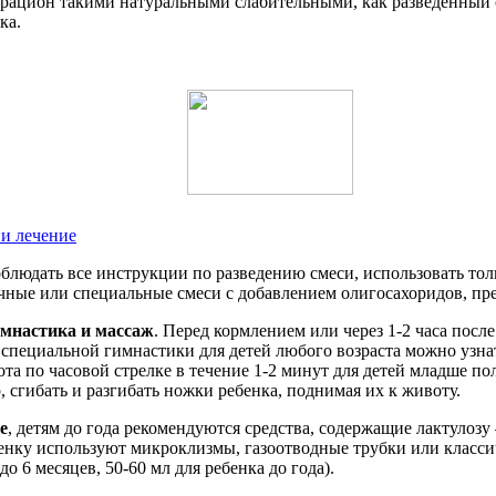
рацион такими натуральными слабительными, как разведенный с
ка.
и лечение
блюдать все инструкции по разведению смеси, использовать тол
ные или специальные смеси с добавлением олигосахоридов, пре
имнастика и массаж
. Перед кормлением или через 1-2 часа пос
специальной гимнастики для детей любого возраста можно узнат
а по часовой стрелке в течение 1-2 минут для детей младше пол
сгибать и разгибать ножки ребенка, поднимая их к животу.
е
, детям до года рекомендуются средства, содержащие лактулозу
енку используют микроклизмы, газоотводные трубки или класс
до 6 месяцев, 50-60 мл для ребенка до года).