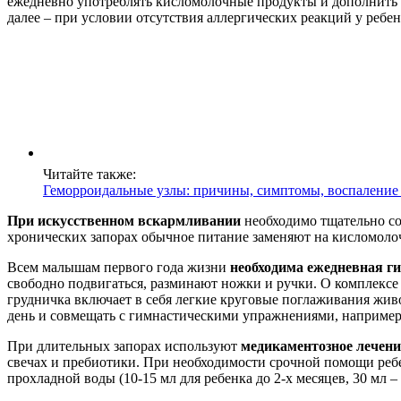
ежедневно употреблять кисломолочные продукты и дополнить 
далее – при условии отсутствия аллергических реакций у ребен
Читайте также:
Геморроидальные узлы: причины, симптомы, воспаление 
При искусственном вскармливании
необходимо тщательно со
хронических запорах обычное питание заменяют на кисломолоч
Всем малышам первого года жизни
необходима ежедневная г
свободно подвигаться, разминают ножки и ручки. О комплексе 
грудничка включает в себя легкие круговые поглаживания живот
день и совмещать с гимнастическими упражнениями, например, 
При длительных запорах используют
медикаментозное лечени
свечах и пребиотики. При необходимости срочной помощи реб
прохладной воды (10-15 мл для ребенка до 2-х месяцев, 30 мл – 