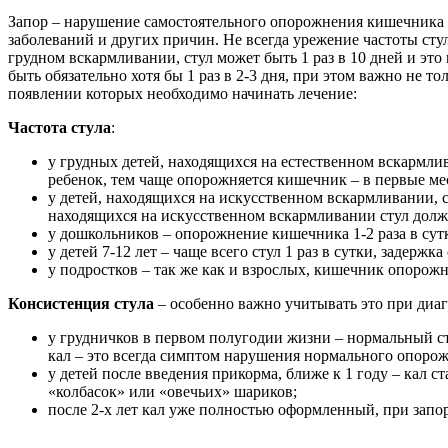
Запор – нарушение самостоятельного опорожнения кишечника в
заболеваний и других причин. Не всегда урежение частоты сту
грудном вскармливании, стул может быть 1 раз в 10 дней и это
быть обязательно хотя бы 1 раз в 2-3 дня, при этом важно не т
появлении которых необходимо начинать лечение:
Частота стула
:
у грудных детей, находящихся на естественном вскармлив
ребенок, тем чаще опорожняется кишечник – в первые меся
у детей, находящихся на искусственном вскармливании, с
находящихся на искусственном вскармливании стул должен 
у дошкольников – опорожнение кишечника 1-2 раза в сутки
у детей 7-12 лет – чаще всего стул 1 раз в сутки, задержка
у подростков – так же как и взрослых, кишечник опорожня
Консистенция стула
– особенно важно учитывать это при диаг
у грудничков в первом полугодии жизни – нормальный 
кал – это всегда симптом нарушения нормального опорож
у детей после введения прикорма, ближе к 1 году – кал 
«колбасок» или «овечьих» шариков;
после 2-х лет кал уже полностью оформленный, при запо