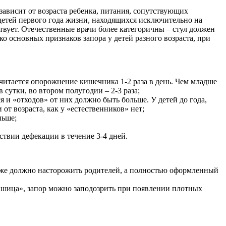
ависит от возраста ребенка, питания, сопутствующих
детей первого года жизни, находящихся исключительно на
ствует. Отечественные врачи более категоричны – стул должен
ько основных признаков запора у детей разного возраста, при
считается опорожнение кишечника 1-2 раза в день. Чем младше
 сутки, во втором полугодии – 2-3 раза;
 и «отходов» от них должно быть больше. У детей до года,
от возраста, как у «естественников» нет;
льше;
тствии дефекации в течение 3-4 дней.
уже должно насторожить родителей, а полностью оформленный
 кашица», запор можно заподозрить при появлении плотных