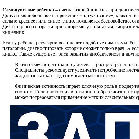
Самочувствие ребенка
– очень важный признак при диагности
Допустимо небольшое напряжение, «натуживание», кряхтение у 
сильно краснеет или синеет лицо, появляется беспокойство, о
Дети старшего возраста при запоре могут прятаться, капризнича
кишечник.
Если у ребенка регулярно возникают подобные симптомы, без 
патологии, диагностировать которые сможет только врач. А есл
кишке. Также существует риск развития дисбактериоза и друг
Врачи отмечают, что запор у детей — распространенная 
Специалисты рекомендуют увеличить потребление клетча
жидкости, так как вода помогает смягчить стул.
Физическая активность играет ключевую роль в поддержа
спортом. Если изменения в питании и образе жизни не пр
может потребоваться применение мягких слабительных ср