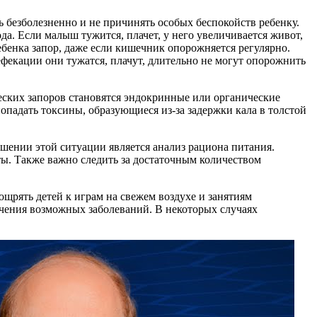
 безболезненно и не причинять особых беспокойств ребенку.
а. Если малыш тужится, плачет, у него увеличивается живот,
ебенка запор, даже если кишечник опорожняется регулярно.
дефекации они тужатся, плачут, длительно не могут опорожнить
еских запоров становятся эндокринные или органические
попадать токсины, образующиеся из-за задержки кала в толстой
шении этой ситуации является анализ рациона питания.
ы. Также важно следить за достаточным количеством
щрять детей к играм на свежем воздухе и занятиям
лючения возможных заболеваний. В некоторых случаях