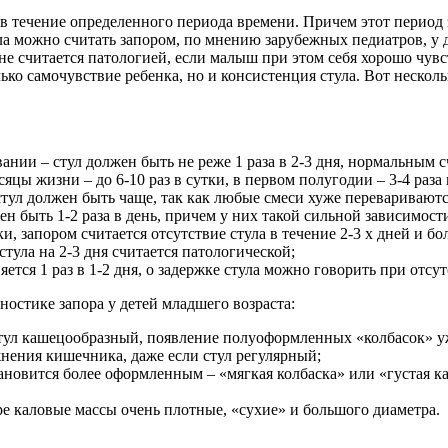
 течение определенного периода времени. Причем этот период з
ла можно считать запором, по мнению зарубежных педиатров, у 
 не считается патологией, если малыш при этом себя хорошо чув
олько самочувствие ребенка, но и консистенция стула. Вот нескол
ании – стул должен быть не реже 1 раза в 2-3 дня, нормальным 
цы жизни – до 6-10 раз в сутки, в первом полугодии – 3-4 раза в
тул должен быть чаще, так как любые смеси хуже перевариваются
быть 1-2 раза в день, причем у них такой сильной зависимости 
, запором считается отсутствие стула в течение 2-3 х дней и бо
 стула на 2-3 дня считается патологической;
ется 1 раз в 1-2 дня, о задержке стула можно говорить при отсу
ностике запора у детей младшего возраста:
стул кашецообразный, появление полуоформленных «колбасок» 
нения кишечника, даже если стул регулярный;
становится более оформленным – «мягкая колбаска» или «густая
ре каловые массы очень плотные, «сухие» и большого диаметра.