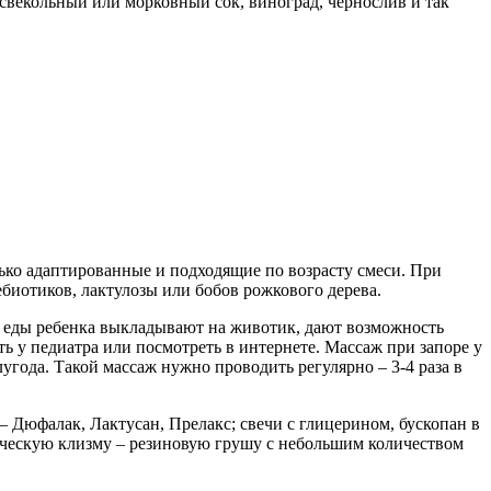
векольный или морковный сок, виноград, чернослив и так
ько адаптированные и подходящие по возрасту смеси. При
биотиков, лактулозы или бобов рожкового дерева.
ле еды ребенка выкладывают на животик, дают возможность
ь у педиатра или посмотреть в интернете. Массаж при запоре у
угода. Такой массаж нужно проводить регулярно – 3-4 раза в
 – Дюфалак, Лактусан, Прелакс; свечи с глицерином, бускопан в
ическую клизму – резиновую грушу с небольшим количеством