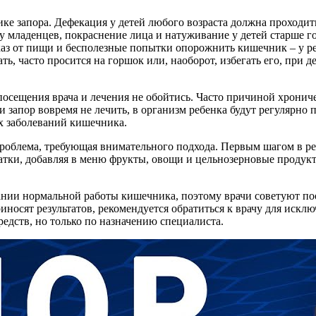
ке запора. Дефекация у детей любого возраста должна проходить
младенцев, покраснение лица и натуживание у детей старше год
тказ от пищи и бесполезные попытки опорожнить кишечник – у р
ть, часто просится на горшок или, наоборот, избегать его, при 
посещения врача и лечения не обойтись. Часто причиной хронич
и запор вовремя не лечить, в организм ребенка будут регулярно 
их заболеваний кишечника.
проблема, требующая внимательного подхода. Первым шагом в ре
тки, добавляя в меню фрукты, овощи и цельнозерновые продукт
нии нормальной работы кишечника, поэтому врачи советуют поо
иносят результатов, рекомендуется обратиться к врачу для иск
едств, но только по назначению специалиста.