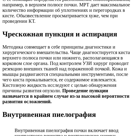
например, в верхнем полюсе почки. МРТ дает максимальное
количество информации об уплотнениях и перегородках в
кисте. Обызвествление просматривается хуже, чем при
проведении КТ.
Чрескожная пункция и аспирация
Методика совмещает в себе принципы диагностики и
хирургического вмешательства. Чаще диагностируется киста
верхнего полюса почки или нижнего, располагающаяся в
корковом слое органа. Под контролем УЗИ хирург проводит
резекцию внешних тканей над пораженной почкой. Кожа и
мышцы раздвигаются специальными инструментами, после
чего киста прокалывается, ее содержимое извлекается.
Кистозную жидкость исследуют с целью обнаружения
причины развития опухоли.
Проведение пункции
назначается в крайнем случае из-за высокой вероятности
развития осложнений.
Внутривенная пиелография
Внутривенная пиелография почки включает ввод
контрастного вещества и рентгеновские снимки.