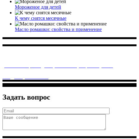
Мороженое для детей
К чему снятся месячные
Масло ромашки: свойства и применение
Многопрофильное медицинское учреждение, которое
заботится о детском здоровье и оказывает медицинские
услуги высочайшего качества.
ул. Святоозерская д. 15 (м. Выхино) мкр. Кожухово
(м. ул
Дмитриевского, м. Лухмановская)
info@solnyshkomed.ru
Задать вопрос