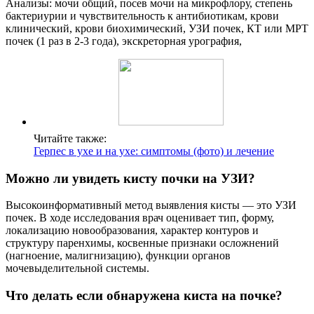
Анализы: мочи общий, посев мочи на микрофлору, степень
бактериурии и чувствительность к антибиотикам, крови
клинический, крови биохимический, УЗИ почек, КТ или МРТ
почек (1 раз в 2-3 года), экскреторная урография,
Читайте также:
Герпес в ухе и на ухе: симптомы (фото) и лечение
Можно ли увидеть кисту почки на УЗИ?
Высокоинформативный метод выявления кисты — это УЗИ
почек. В ходе исследования врач оценивает тип, форму,
локализацию новообразования, характер контуров и
структуру паренхимы, косвенные признаки осложнений
(нагноение, малигнизацию), функции органов
мочевыделительной системы.
Что делать если обнаружена киста на почке?