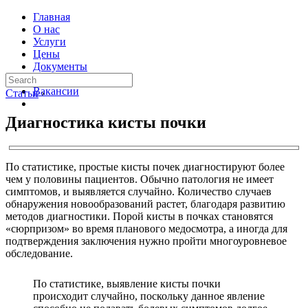
Главная
О нас
Услуги
Цены
Документы
Контакты
Вакансии
Статьи
›
Диагностика кисты почки
По статистике, простые кисты почек диагностируют более
чем у половины пациентов. Обычно патология не имеет
симптомов, и выявляется случайно. Количество случаев
обнаружения новообразований растет, благодаря развитию
методов диагностики. Порой кисты в почках становятся
«сюрпризом» во время планового медосмотра, а иногда для
подтверждения заключения нужно пройти многоуровневое
обследование.
По статистике, выявление кисты почки
происходит случайно, поскольку данное явление