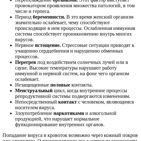
провокатором проявления множества патологий, в том
числе и герпеса.
Период
беременности.
В это время женский организм
значительно ослабевает, чему способствуют
происходящие в нем процессы. Ослабленная иммунная
система способствует проникновению внутрь многих
вирусов.
Нервное
истощение.
Стрессовые ситуации приводят к
учащению сердцебиения и нарушению обменных
процессов.
Перегрев
под воздействием солнечных лучей или в
сауне. Высокие температуры нарушают работу
иммунной и нервной систем, на фоне чего организм
ослабевает.
Незащищенные
половые
контакты.
Менструальный
цикл, когда внутренние процессы
репродуктивной системы подвергаются изменениям.
Непосредственный
контакт
с человеком, являющимся
носителем вируса.
Злоупотребление
наркотиками
и алкогольной
продукцией, что нарушает нормальное
функционирование внутренних органов.
Попадание вируса в кровоток возможно через кожный покров
или слизистую. О проникновении его к нервным окончаниям