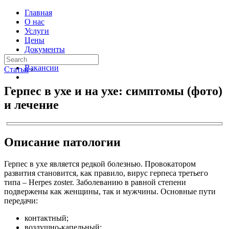
Главная
О нас
Услуги
Цены
Документы
Контакты
Вакансии
Статьи
›
Герпес в ухе и на ухе: симптомы (фото)
и лечение
Описание патологии
Герпес в ухе является редкой болезнью. Провокатором
развития становится, как правило, вирус герпеса третьего
типа – Herpes zoster. Заболеванию в равной степени
подвержены как женщины, так и мужчины. Основные пути
передачи:
контактный;
воздушно-капельный;