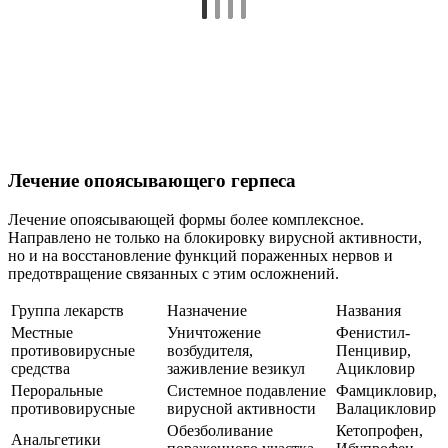
Местные
Уничтожение
Фенистил-
противовирусные
возбудителя,
Пенцивир,
средства
заживление везикул
Ацикловир
Пероральные
Системное подавление
Фамцикловир,
противовирусные
вирусной активности
Валацикловир
Обезболивание
Кетопрофен,
Анальгетики
пораженного участка
Ибупрофен
Диазолин,
Антигистамины
Снятие отечности, зуда
Лоратадин
Препараты,
Улучшение нервно-
восстанавливающие
Прозерин,
мышечной и слуховой
нервную
Дибазол
функциональности
проводимость