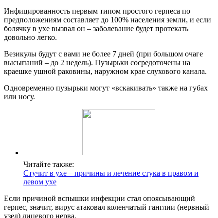
Инфицированность первым типом простого герпеса по
предположениям составляет до 100% населения земли, и если
болячку в ухе вызвал он – заболевание будет протекать
довольно легко.
Везикулы будут с вами не более 7 дней (при большом очаге
высыпаний – до 2 недель). Пузырьки сосредоточены на
краешке ушной раковины, наружном крае слухового канала.
Одновременно пузырьки могут «вскакивать» также на губах
или носу.
Читайте также:
Стучит в ухе – причины и лечение стука в правом и
левом ухе
Если причиной вспышки инфекции стал опоясывающий
герпес, значит, вирус атаковал коленчатый ганглии (нервный
узел) лицевого нерва.