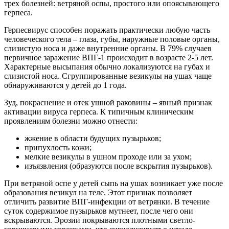
трех болезней: ветряной оспы, простого или опоясывающего
герпеса.
Герпесвирус способен поражать практически любую часть
человеческого тела – глаза, губы, наружные половые органы,
слизистую носа и даже внутренние органы. В 79% случаев
первичное заражение ВПГ-1 происходит в возрасте 2-5 лет.
Характерные высыпания обычно локализуются на губах и
слизистой носа. Сгруппированные везикулы на ушах чаще
обнаруживаются у детей до 1 года.
Зуд, покраснение и отек ушной раковины – явный признак
активации вируса герпеса. К типичным клиническим
проявлениям болезни можно отнести:
жжение в области будущих пузырьков;
припухлость кожи;
мелкие везикулы в ушном проходе или за ухом;
изъязвления (образуются после вскрытия пузырьков).
При ветряной оспе у детей сыпь на ушах возникает уже после
образования везикул на теле. Этот признак позволяет
отличить развитие ВПГ-инфекции от ветрянки. В течение
суток содержимое пузырьков мутнеет, после чего они
вскрываются. Эрозии покрываются плотными светло-