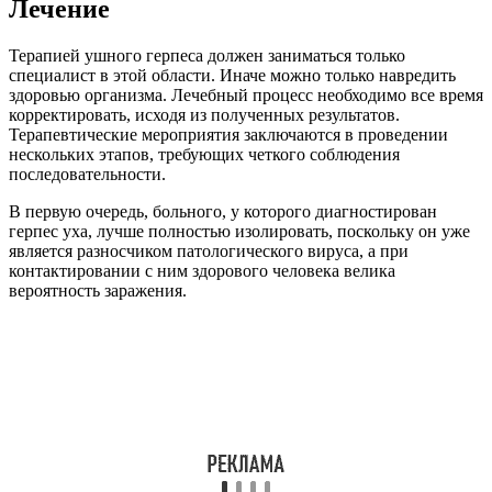
Лечение
Терапией ушного герпеса должен заниматься только
специалист в этой области. Иначе можно только навредить
здоровью организма. Лечебный процесс необходимо все время
корректировать, исходя из полученных результатов.
Терапевтические мероприятия заключаются в проведении
нескольких этапов, требующих четкого соблюдения
последовательности.
В первую очередь, больного, у которого диагностирован
герпес уха, лучше полностью изолировать, поскольку он уже
является разносчиком патологического вируса, а при
контактировании с ним здорового человека велика
вероятность заражения.
Кроме этого, лучше, если пациенту будет обеспечен
постельный режим и полный покой. Физические нагрузки не
приведут к получению необходимого результата.
Терапия простого герпеса
Простой вирус герпеса лечится преимущественно наружными
средствами. Применяются следующие противовирусные мази
и крема: