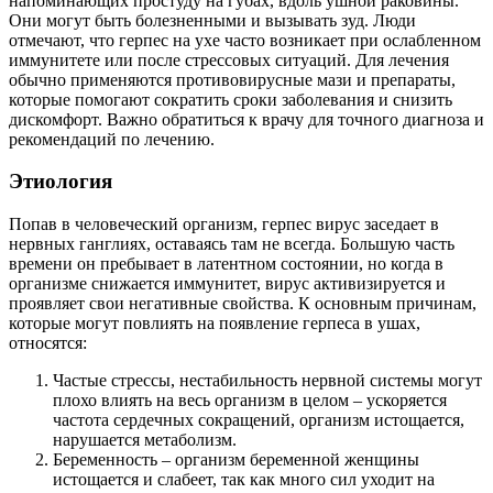
напоминающих простуду на губах, вдоль ушной раковины.
Они могут быть болезненными и вызывать зуд. Люди
отмечают, что герпес на ухе часто возникает при ослабленном
иммунитете или после стрессовых ситуаций. Для лечения
обычно применяются противовирусные мази и препараты,
которые помогают сократить сроки заболевания и снизить
дискомфорт. Важно обратиться к врачу для точного диагноза и
рекомендаций по лечению.
Этиология
Попав в человеческий организм, герпес вирус заседает в
нервных ганглиях, оставаясь там не всегда. Большую часть
времени он пребывает в латентном состоянии, но когда в
организме снижается иммунитет, вирус активизируется и
проявляет свои негативные свойства. К основным причинам,
которые могут повлиять на появление герпеса в ушах,
относятся:
Частые стрессы, нестабильность нервной системы могут
плохо влиять на весь организм в целом – ускоряется
частота сердечных сокращений, организм истощается,
нарушается метаболизм.
Беременность – организм беременной женщины
истощается и слабеет, так как много сил уходит на