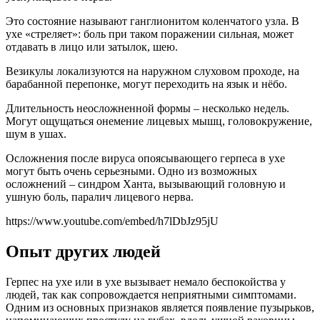
Это состояние называют ганглионитом коленчатого узла. В
ухе «стреляет»: боль при таком поражении сильная, может
отдавать в лицо или затылок, шею.
Везикулы локализуются на наружном слуховом проходе, на
барабанной перепонке, могут переходить на язык и нёбо.
Длительность неосложненной формы – несколько недель.
Могут ощущаться онемение лицевых мышц, головокружение,
шум в ушах.
Осложнения после вируса опоясывающего герпеса в ухе
могут быть очень серьезными. Одно из возможных
осложнений – синдром Ханта, вызывающий головную и
ушную боль, паралич лицевого нерва.
https://www.youtube.com/embed/h7lDbJz95jU
Опыт других людей
Герпес на ухе или в ухе вызывает немало беспокойства у
людей, так как сопровождается неприятными симптомами.
Одним из основных признаков является появление пузырьков,