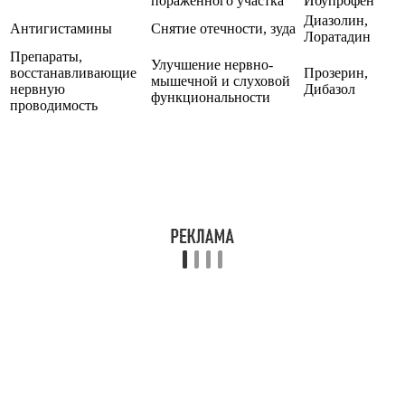
При частых рецидивах показана вакцинация Витагерпаваком.
Назначение проводит врач-инфекционист.
Все о вирусе герпеса 2 типа
обезболивающие
– действие их направлено на
купирование болевых симптомов, что позволяет
организму набраться сил, необходимых для борьбы с
заболеванием;
противовирусные
– особой популярностью и
эффективностью отличается Ацикловир. Не менее
действенными оказываются и такие аналоги, как
Фамцикловир, Тромантадин. Средства данной группы
назначают исходя из противопоказаний и
индивидуальных особенностей организма.
Продолжительность приема составляет около 14 дней. В
некоторых случаях курс может быть продлен до того