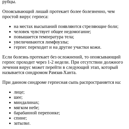
рубцы.
Опоясывающий лишай протекает более болезненно, чем
простой вирус герпеса:
на местах высыпаний появляются стреляющие боли;
человек чувствует общее недомогание;
повышается температура тела;
увеличиваются лимфоузлы;
герпес переходит и на другие участки кожи.
Если болезнь протекает без осложнений, то опоясывающий
герпес проходит через 1-2 недели. При отсутствии должного
лечения вирус может перейти в следующий этап, который
называется синдромом Рамзая-Ханта.
При данном синдроме герпесная сыпь распространяется на:
лице;
шее;
миндалинах;
мягком небе;
барабанной перепонке;
спине;
затылке.