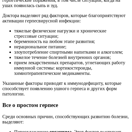
герпетические поражения, в том числе ситуации, когда на
ушах появилась сыпь и зуд.
Доктора выделяют ряд факторов, которые благоприятствуют
активации герпесвирусной инфекции:
тяжелые физические нагрузки и хронические
стрессовые ситуации;
беременность на любом этапе развития;
нерациональное питание;
злоупотребление спиртными напитками и алкоголем;
тяжелое течение болезней внутренних органов;
прием лекарственных препаратов, угнетающих работу
иммунной системы: кортикостероиды,
химиотерапевтические медикаменты.
Указанные факторы приводят к иммунодефициту, которые
способствует появлению ушного герпеса и других форм
патологии.
Все о простом герпесе
Среди основных причин, способствующих развитию болезни,
выделяют:
Переохлаждение
организма.
Этот фактор выступает