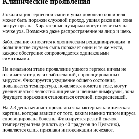
Клинические проявления
Локализация герпесной сыпи в ушах довольно обширная –
может быть поражен слуховой проход, ушная раковина, зона
вокруг органа. Характерные пузырьки могут появиться на
мочке уха. Возможно даже распространение на лицо и шею.
Заболевание относится к хроническим рецидивирующим, в
большинстве случаев сыпь поражает одни и те же места,
каждое обострение сопровождается одинаковыми
симптомами.
На начальном этапе проявление ушного герпеса ничем не
отличается от других заболеваний, спровоцированных
вирусом. Фиксируется ухудшение общего состояния,
повышается температура, появляется ломота в теле, могут
увеличиваться челюстно-лицевые и шейные лимфоузлы, зона
будущего поражения становиться отечной, покрасневшей.
На 2-3 день начинает проявляться характерная клиническая
картина, которая зависит от того, каким именно типом вируса
спровоцирована болезнь. Фиксируется резкий скачок
температуры тела (вплоть до 40 градусов по Цельсию),
появляется сыпь, признаки интоксикации исчезают.