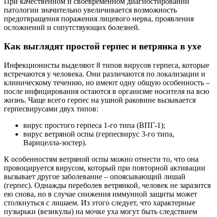
При качественном и своевременном диагностировании
патологии значительно увеличивается возможность
предотвращения поражения лицевого нерва, проявления
осложнений и сопутствующих болезней.
Как выглядят простой герпес и ветрянка в ухе
Инфекционисты выделяют 8 типов вирусов герпеса, которые
встречаются у человека. Они различаются по локализации и
клиническому течению, но имеют одну общую особенность –
после инфицирования остаются в организме носителя на всю
жизнь. Чаще всего герпес на ушной раковине вызывается
герпесвирусами двух типов:
вирус простого герпеса 1-го типа (ВПГ-1);
вирус ветряной оспы (герпесвирус 3-го типа,
Варицелла-зостер).
К особенностям ветряной оспы можно отнести то, что она
провоцируется вирусом, который при повторной активации
вызывает другое заболевание – опоясывающий лишай
(герпес). Однажды переболев ветрянкой, человек не заразится
ею снова, но в случае снижения иммунной защиты может
столкнуться с лишаем. Из этого следует, что характерные
пузырьки (везикулы) на мочке уха могут быть следствием