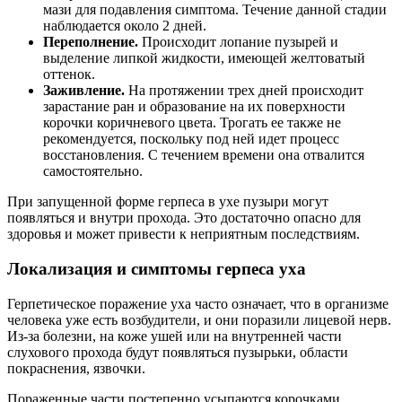
мази для подавления симптома. Течение данной стадии
наблюдается около 2 дней.
Переполнение.
Происходит лопание пузырей и
выделение липкой жидкости, имеющей желтоватый
оттенок.
Заживление.
На протяжении трех дней происходит
зарастание ран и образование на их поверхности
корочки коричневого цвета. Трогать ее также не
рекомендуется, поскольку под ней идет процесс
восстановления. С течением времени она отвалится
самостоятельно.
При запущенной форме герпеса в ухе пузыри могут
появляться и внутри прохода. Это достаточно опасно для
здоровья и может привести к неприятным последствиям.
Локализация и симптомы герпеса уха
Герпетическое поражение уха часто означает, что в организме
человека уже есть возбудители, и они поразили лицевой нерв.
Из-за болезни, на коже ушей или на внутренней части
слухового прохода будут появляться пузырьки, области
покраснения, язвочки.
Пораженные части постепенно усыпаются корочками