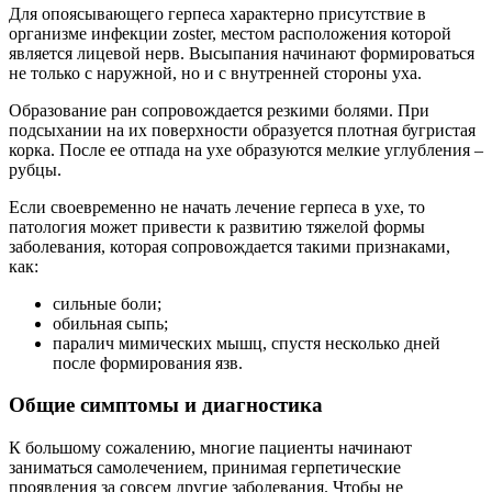
Для опоясывающего герпеса характерно присутствие в
организме инфекции zoster, местом расположения которой
является лицевой нерв. Высыпания начинают формироваться
не только с наружной, но и с внутренней стороны уха.
Образование ран сопровождается резкими болями. При
подсыхании на их поверхности образуется плотная бугристая
корка. После ее отпада на ухе образуются мелкие углубления –
рубцы.
Если своевременно не начать лечение герпеса в ухе, то
патология может привести к развитию тяжелой формы
заболевания, которая сопровождается такими признаками,
как:
сильные боли;
обильная сыпь;
паралич мимических мышц, спустя несколько дней
после формирования язв.
Общие симптомы и диагностика
К большому сожалению, многие пациенты начинают
заниматься самолечением, принимая герпетические
проявления за совсем другие заболевания. Чтобы не