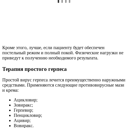
Ацикловир;
Зовиракс;
Герпевир;
Пенцикловир;
Ацивир;
Вовиракс.
Рекомендуется смазывать ими воспаленную область до 5 раз в
день. Процедуры проводятся до полного засыхания
пузырьков.
При неэффективности местной терапии назначается
пероральная форма противовирусных средств: Ацикловир,
Фамцикловир, Валцикон. Длительность приема – не более 14
дней.
«С целью предотвращения распространения инфекции
везикулы следует аккуратно обрабатывать антисептиками –
Мирамистином, Хлоргексидином. Защитные силы организма
повышаются с помощью иммуномодуляторов – Виферона,
Реаферона, а также витаминных комплексов». Владимир
Зотов, ЛОР