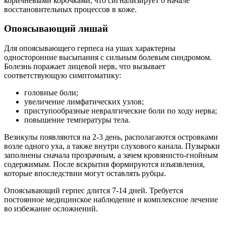
коричневыми корочками, что сигнализирует о начале
восстановительных процессов в коже.
Опоясывающий лишай
Для опоясывающего герпеса на ушах характерны
односторонние высыпания с сильным болевым синдромом.
Болезнь поражает лицевой нерв, что вызывает
соответствующую симптоматику:
головные боли;
увеличение лимфатических узлов;
приступообразные невралгические боли по ходу нерва;
повышение температуры тела.
Везикулы появляются на 2-3 день, располагаются островками
возле одного уха, а также внутри слухового канала. Пузырьки
заполнены сначала прозрачным, а зачем кровянисто-гнойным
содержимым. После вскрытия формируются изъязвления,
которые впоследствии могут оставлять рубцы.
Опоясывающий герпес длится 7-14 дней. Требуется
постоянное медицинское наблюдение и комплексное лечение
во избежание осложнений.