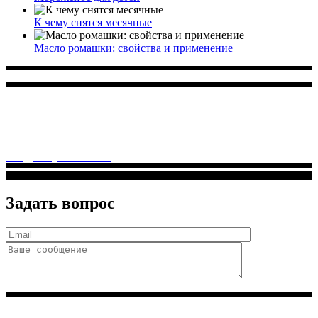
К чему снятся месячные
Масло ромашки: свойства и применение
Многопрофильное медицинское учреждение, которое
заботится о детском здоровье и оказывает медицинские
услуги высочайшего качества.
ул. Святоозерская д. 15 (м. Выхино) мкр. Кожухово
(м. ул
Дмитриевского, м. Лухмановская)
info@solnyshkomed.ru
Задать вопрос