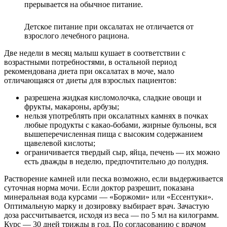
прерывается на обычное питание.
Детское питание при оксалатах не отличается от
взрослого лечебного рациона.
Две недели в месяц малыш кушает в соответствии с
возрастными потребностями, в остальной период
рекомендована диета при оксалатах в моче, мало
отличающаяся от диеты для взрослых пациентов:
разрешена жидкая кисломолочка, сладкие овощи и
фрукты, макароны, арбузы;
нельзя употреблять при оксалатных камнях в почках
любые продукты с какао-бобами, жирные бульоны, вся
вышеперечисленная пища с высоким содержанием
щавелевой кислоты;
ограничивается твердый сыр, яйца, печень — их можно
есть дважды в неделю, предпочтительно до полудня.
Растворение камней или песка возможно, если выдерживается
суточная норма мочи. Если доктор разрешит, показана
минеральная вода курсами — «Боржоми» или «Ессентуки».
Оптимальную марку и дозировку выбирает врач. Зачастую
доза рассчитывается, исходя из веса — по 5 мл на килограмм.
Курс — 30 дней трижды в год. По согласованию с врачом