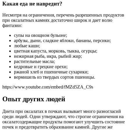
Какая еда не навредит?
Несмотря на ограничения, перечень разрешенных продуктов
при оксалатных камнях достаточно широк и дает волю
фантазии:
супы на овощном бульоне;
арбузы, дыни, сладкие яблоки, бананы, персики;
любые каши;
цветная капуста, морковь, тыква, огурцы;
нежирная рыба, икра, рыбий жир;
растительные масла;
кедровые и грецкие орехи;
ржаной хлеб и пшеничные сухарики;
вермишель из твердых сортов пшеницы.
https://www.youtube.com/embed/fMZd5ZA_C9s
Опыт других людей
Диета при оксалатах в почках вызывает много разногласий
среди людей. Одни утверждают, что строгие ограничения на
оксалатсодержащие продукты помогают улучшить состояние
почек и предотвратить образование камней. Другие же