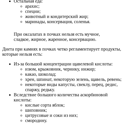
Остальная еда:
арахис;
специи;
животный и кондитерский жир;
маринады, консервация, соленья.
При оксалатах в почках нельзя есть мучное,
сладкое, жирное, жаренное, консервацию.
Диета при камнях в почках четко регламентирует продукты,
которые нельзя есть:
Из-за большой концентрации щавелевой кислоты:
изюм, крыжовник, чернику, инжир;
какао, шоколад;
хрен, шпинат, некоторую зелень, щавель, ревень;
некоторые виды капусты, свеклу, перец, редис,
спаржу, редьку.
Вследствие большого количества аскорбиновой
кислоты:
кислые сорта яблок;
шиповник;
цитрусовые и соки из них;
смородину.