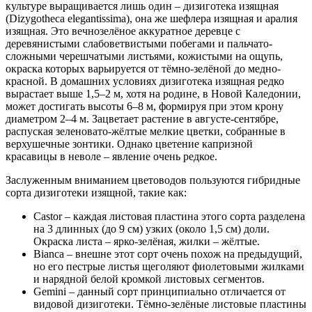
культуре выращивается лишь один – дизиготека изящная
(Dizygotheca elegantissima), она же шефлера изящная и аралия
изящная. Это вечнозелёное аккуратное деревце с
деревянистыми слабоветвистыми побегами и пальчато-
сложными черешчатыми листьями, кожистыми на ощупь,
окраска которых варьируется от тёмно-зелёной до медно-
красной. В домашних условиях дизиготека изящная редко
вырастает выше 1,5–2 м, хотя на родине, в Новой Каледонии,
может достигать высоты 6–8 м, формируя при этом крону
диаметром 2–4 м. Зацветает растение в августе-сентябре,
распуская зеленовато-жёлтые мелкие цветки, собранные в
верхушечные зонтики. Однако цветение капризной
красавицы в неволе – явление очень редкое.
Заслуженным вниманием цветоводов пользуются гибридные
сорта дизиготеки изящной, такие как:
Castor – каждая листовая пластина этого сорта разделена
на 3 длинных (до 9 см) узких (около 1,5 см) доли.
Окраска листа – ярко-зелёная, жилки – жёлтые.
Bianca – внешне этот сорт очень похож на предыдущий,
но его пестрые листья щеголяют фиолетовыми жилками
и нарядной белой кромкой листовых сегментов.
Gemini – данный сорт принципиально отличается от
видовой дизиготеки. Тёмно-зелёные листовые пластины