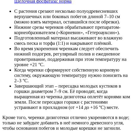
Щелочная фосфатаза: норма
С растения срезают несколько полуодревесневших
верхушечных или боковых побегов длиной 7–10 см
(можно взять материал, оставшийся после обрезки).
Нижние срезы черенков обрабатывают препаратом-
корнеобразователем («Корневин», «Гетероауксин»).
Подготовленный материал высаживают во влажную
смесь песка и торфа (1:1) и накрывают плёнкой.
Во время укоренения черенкам следует обеспечить
нижний подогрев, регулярный полив и ежедневное
проветривание, поддерживая при этом температуру на
уровне +21 °C.
Когда черенки сформируют собственную корневую
систему, окружающую температуру нужно понизить на
2–3 °C.
Завершающий этап – пересадка молодых кустиков в
горшки диаметром 7–9 см. Её проводят, когда
выращенная из черенка дизиготека оплетёт корнями ком
земли. После пересадки горшки с растениями
устраивают в прохладном (от +14 до +16 °C) месте.
Кроме того, черенки дизиготеки отлично укореняются в воде;
только не забудьте добавить в неё немного древесного угля,
чтобы основания побегов и молодые корешки не загнили.