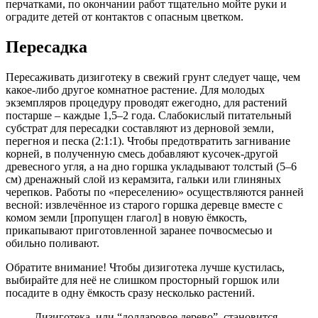
перчатками, по окончании работ тщательно мойте руки и
оградите детей от контактов с опасным цветком.
Пересадка
Пересаживать дизиготеку в свежий грунт следует чаще, чем
какое-либо другое комнатное растение. Для молодых
экземпляров процедуру проводят ежегодно, для растений
постарше – каждые 1,5–2 года. Слабокислый питательный
субстрат для пересадки составляют из дерновой земли,
перегноя и песка (2:1:1). Чтобы предотвратить загнивание
корней, в полученную смесь добавляют кусочек-другой
древесного угля, а на дно горшка укладывают толстый (5–6
см) дренажный слой из керамзита, гальки или глиняных
черепков. Работы по «переселению» осуществляются ранней
весной: извлечённое из старого горшка деревце вместе с
комом земли [пропущен глагол] в новую ёмкость,
прикапывают приготовленной заранее почвосмесью и
обильно поливают.
Обратите внимание! Чтобы дизиготека лучше кустилась,
выбирайте для неё не слишком просторный горшок или
посадите в одну ёмкость сразу несколько растений.
Дизиготека, или “долларовое дерево”, становится