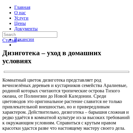
Главная
О нас
Услуги
Цены
Документы
Контакты
Вакансии
Статьи
›
Дизиготека – уход в домашних
условиях
Комнатный цветок дизиготека представляет род
вечнозелёных деревьев и кустарников семейства Аралиевые,
родиной которых считаются тропические острова Тихого
океана, от Полинезии до Новой Каледонии. Среди
цветоводов это оригинальное растение славится не только
привлекательной внешностью, но и привередливым
характером. Действительно, дизиготека – барышня сложная и
редко удаётся в комнатной культуре из-за высоких требований
к окружающим условиям. Справиться с крутым нравом
красотки удастся разве что настоящему мастеру своего дела.