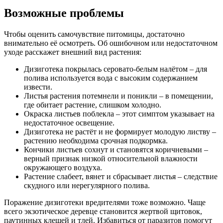
Возможные проблемы
Чтобы оценить самочувствие питомицы, достаточно
внимательно её осмотреть. Об ошибочном или недостаточном
уходе расскажет внешний вид растения:
Дизиготека покрылась серовато-белым налётом – для
полива используется вода с высоким содержанием
извести.
Листья растения потемнели и поникли – в помещении,
где обитает растение, слишком холодно.
Окраска листьев поблекла – этот симптом указывает на
недостаточное освещение.
Дизиготека не растёт и не формирует молодую листву –
растению необходима срочная подкормка.
Кончики листьев сохнут и становятся коричневыми –
верный признак низкой относительной влажности
окружающего воздуха.
Растение слабеет, вянет и сбрасывает листья – следствие
скудного или нерегулярного полива.
Поражение дизиготеки вредителями тоже возможно. Чаще
всего экзотическое деревце становится жертвой щитовок,
паутинных клещей и тлей. Избавиться от паразитов помогут