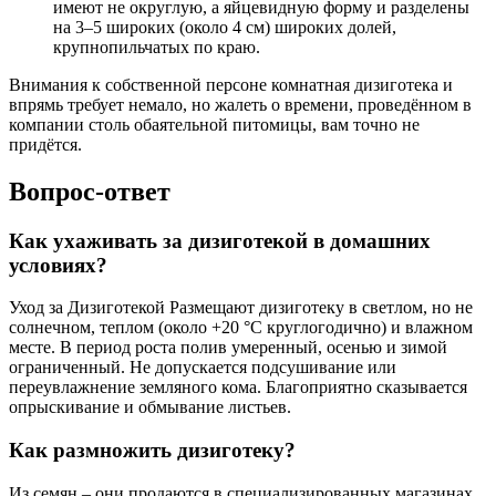
имеют не округлую, а яйцевидную форму и разделены
на 3–5 широких (около 4 см) широких долей,
крупнопильчатых по краю.
Внимания к собственной персоне комнатная дизиготека и
впрямь требует немало, но жалеть о времени, проведённом в
компании столь обаятельной питомицы, вам точно не
придётся.
Вопрос-ответ
Как ухаживать за дизиготекой в домашних
условиях?
Уход за Дизиготекой Размещают дизиготеку в светлом, но не
солнечном, теплом (около +20 °С круглогодично) и влажном
месте. В период роста полив умеренный, осенью и зимой
ограниченный. Не допускается подсушивание или
переувлажнение земляного кома. Благоприятно сказывается
опрыскивание и обмывание листьев.
Как размножить дизиготеку?
Из семян – они продаются в специализированных магазинах,