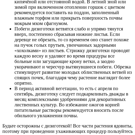
кипячёной или отстоянной водой. В летний зной или
зимой при включенном отоплении горшок с цветком
рекомендуется поставить на поддон, заполненный
влажным торфом или прикрыть поверхность почвы
мокрым мхом сфагнумом.
Побеги дизиготеки ветвятся слабо и упрямо тянутся
вверх, постепенно сбрасывая нижние листья. Если
деревце не обрезать, то со временем оно станет похоже
на пучок голых прутьев, увенчанных задорными
«хохолками» из листьев. Стрижку дизиготеки проводят
каждую весну и удаляют во время прцедуры все
больные или загущающие крону ветки, а заодно
укорачивают и чересчур вытянувшиеся побеги. Обрезка
стимулирует развитие молодых облиственных ветвей из
спящих почек, благодаря чему растение выглядит более
опрятно.
В период активной вегетации, то есть с апреля по
сентябрь, дизиготеку следует подкармливать дважды в
месяц комплексными удобрениями для декоративных
лиственных культур. Во избежание ожогов корней
питательные растворы рекомендуется вносить после
обильного увлажнения почвы.
Будьте осторожны с дизиготекой! Все части растения ядовиты,
поэтому при проведении ухаживающих процедур пользуйтесь