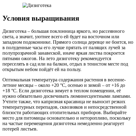
Условия выращивания
Дизиготека – большая поклонница яркого, но рассеянного
света, а значит, уютнее всего ей будет на восточном или
западном подоконнике. Прямого солнца деревце не боится, но
в полуденные часы его лучше прятать от палящих лучей за
полупрозрачной занавеской, иначе яркая листва покроется
пятнами ожогов. На лето дизиготеку рекомендуется
переселять в сад или на балкон, отдых в тенистом месте под
открытым небом пойдёт ей на пользу.
Оптимальная температура содержания растения в весенне-
летние месяцы – около +20 °C, осенью и зимой – от +16 до
+18 °C. Если дизиготека зимует в теплом помещении, её
нужно обязательно досвечивать люминесцентными лампами.
Учтите также, что капризная красавица не выносит резких
температурных перепадов, сквозняков и непосредственной
близости работающих отопительных приборов. Выбирайте
место для питомицы основательно и неторопливо, поскольку
на частые перемещения дизиготека немедленно реагирует
потерей листьев.