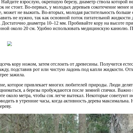
. Найдите взрослую, окрепшую березу, диаметр ствола которой н
сок не стоит. Во-первых, у молодых деревьев сокотечение менее и
, может не выжить. Во-вторых, молодая растительность больше с
уравить не нужно, так как основной поток питательной жидкости
. Достаточно диаметра 10–12 мм. Пробивайте кору на высоте при
линой около 20 см. Удобно использовать медицинскую канюлю. 
сечь кору ножом, затем отслоить от древесины. Получится естес
ажду, подставив рот или чистую ладонь под капли жидкости. От
трее зажила.
тие, которое привлекает многих любителей природы. Люди делят
подниматься, а березы пробуждаются после зимней спячки. Важно
оте около метра, чтобы сок легче вытекал. Некоторые советуют 
дить в утренние часы, когда активность дерева максимальна. Н
ереву.