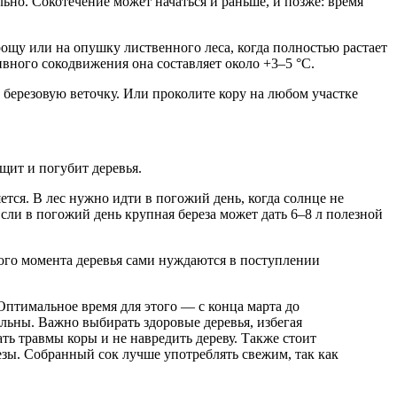
ьно. Сокотечение может начаться и раньше, и позже: время
рощу или на опушку лиственного леса, когда полностью растает
ивного сокодвижения она составляет около +3–5 °C.
 березовую веточку. Или проколите кору на любом участке
щит и погубит деревья.
ется. В лес нужно идти в погожий день, когда солнце не
сли в погожий день крупная береза может дать 6–8 л полезной
того момента деревья сами нуждаются в поступлении
Оптимальное время для этого — с конца марта до
ильны. Важно выбирать здоровые деревья, избегая
ь травмы коры и не навредить дереву. Также стоит
резы. Собранный сок лучше употреблять свежим, так как