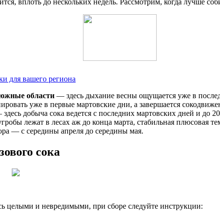
тся, вплоть до нескольких недель. Рассмотрим, когда лучше соб
ки для вашего региона
 южные области
— здесь дыхание весны ощущается уже в послед
ировать уже в первые мартовские дни, а завершается сокодвижен
здесь добыча сока ведется с последних мартовских дней и до 20
робы лежат в лесах аж до конца марта, стабильная плюсовая тем
ора — с середины апреля до середины мая.
зового сока
сь целыми и невредимыми, при сборе следуйте инструкции: