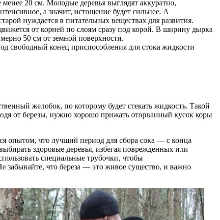
е менее 20 см. Молодые деревья выглядят аккуратно,
нтенсивное, а значит, истощение будет сильнее. А
тарой нуждается в питательных веществах для развития.
 движется от корней по слоям сразу под корой. В ширину дырка
мерно 50 см от земной поверхности.
Под свободный конец приспособления для стока жидкости
твенный желобок, по которому будет стекать жидкость. Такой
ходя от березы, нужно хорошо прижать оторванный кусок коры
ся опытом, что лучший период для сбора сока — с конца
 выбирать здоровые деревья, избегая поврежденных или
использовать специальные трубочки, чтобы
е забывайте, что береза — это живое существо, и важно