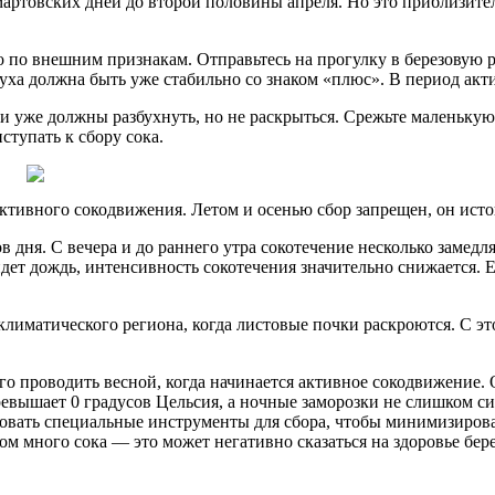
артовских дней до второй половины апреля. Но это приблизител
но по внешним признакам. Отправьтесь на прогулку в березовую 
духа должна быть уже стабильно со знаком «плюс». В период акт
ни уже должны разбухнуть, но не раскрыться. Срежьте маленькую
ступать к сбору сока.
активного сокодвижения. Летом и осенью сбор запрещен, он исто
дня. С вечера и до раннего утра сокотечение несколько замедля
дет дождь, интенсивность сокотечения значительно снижается. Е
 климатического региона, когда листовые почки раскроются. С э
го проводить весной, когда начинается активное сокодвижение. 
ревышает 0 градусов Цельсия, а ночные заморозки не слишком с
вать специальные инструменты для сбора, чтобы минимизироват
шком много сока — это может негативно сказаться на здоровье бе