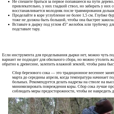
Не спешите браться за первое попавшееся на пути дерево
привлекательно, у них гладкий ствол, но забирать у них 
восстанавливается молодняк после травмирования дольше
Проделайте в коре углубление не более 1,5 см. Глубже б
тоже не должна быть большой, чтобы она быстрее зажила
Вставьте в дырку под углом 45° желобок или трубочку д
подставьте тару.
Если инструмента для проделывания дырки нет, можно чуть под
вариант не подходит для обильного сбора, но можно утолить ж
обратно к древесине, залепить влажной землей, чтобы рана быс
Сбор березового сока — это традиционное весеннее заня
марта до середины апреля, когда температура начинает 
больных. Рекомендуется делать надрезы на стволе на выс
минимизировать повреждения коры. Сбор сока лучше прово
соблюдать меры предосторожности, чтобы не навредить д