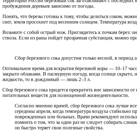
территории России березовый сок заготавливают с последних м
пробуждения деревьев зависимо от погоды.
Понять, что березы готовы к тому, чтобы делиться соком, мож
снег, земля просохнет под весенним солнцем. Температура воз
Возьмите с собой острый нож. Приглядитесь к почкам берез: о
ствола. Если из раны пойдет прозрачная субстанция, можно при
Сбор березового сока допустим только весной, в период 
Оптимальное время для вскрытия березовой коры — 10–17 часов 
закрыто облаками. В пасмурную погоду, когда солнце скрыто, и
жидкости, то в дождливый — лишь 2–3 л.
Сбор березового сока придется прекратить вне зависимости от
питательных веществ для полноценной жизнедеятельности.
Согласно мнению врачей, сбор березового сока лучше все
середины апреля, когда температура воздуха стабильно п
поврежденных или больных. Врачи рекомендуют использо
помнить о том, что за один раз не следует собирать сли
он быстро теряет свои полезные свойства.