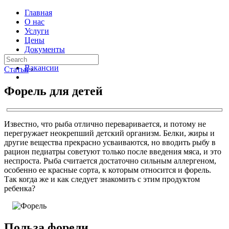
Главная
О нас
Услуги
Цены
Документы
Контакты
Вакансии
Статьи
›
Форель для детей
Известно, что рыба отлично переваривается, и потому не
перегружает неокрепший детский организм. Белки, жиры и
другие вещества прекрасно усваиваются, но вводить рыбу в
рацион педиатры советуют только после введения мяса, и это
неспроста. Рыба считается достаточно сильным аллергеном,
особенно ее красные сорта, к которым относится и форель.
Так когда же и как следует знакомить с этим продуктом
ребенка?
Польза форели