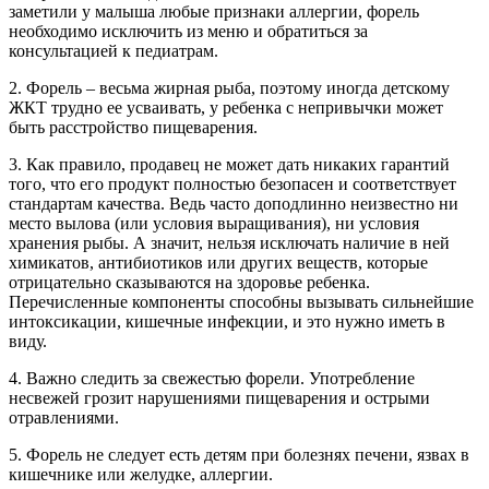
заметили у малыша любые признаки аллергии, форель
необходимо исключить из меню и обратиться за
консультацией к педиатрам.
2. Форель – весьма жирная рыба, поэтому иногда детскому
ЖКТ трудно ее усваивать, у ребенка с непривычки может
быть расстройство пищеварения.
3. Как правило, продавец не может дать никаких гарантий
того, что его продукт полностью безопасен и соответствует
стандартам качества. Ведь часто доподлинно неизвестно ни
место вылова (или условия выращивания), ни условия
хранения рыбы. А значит, нельзя исключать наличие в ней
химикатов, антибиотиков или других веществ, которые
отрицательно сказываются на здоровье ребенка.
Перечисленные компоненты способны вызывать сильнейшие
интоксикации, кишечные инфекции, и это нужно иметь в
виду.
4. Важно следить за свежестью форели. Употребление
несвежей грозит нарушениями пищеварения и острыми
отравлениями.
5. Форель не следует есть детям при болезнях печени, язвах в
кишечнике или желудке, аллергии.