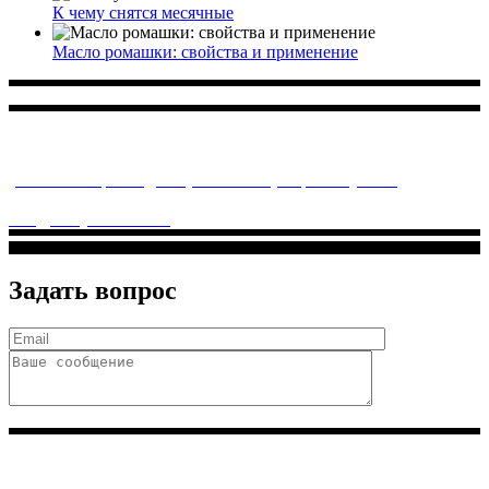
К чему снятся месячные
Масло ромашки: свойства и применение
Многопрофильное медицинское учреждение, которое
заботится о детском здоровье и оказывает медицинские
услуги высочайшего качества.
ул. Святоозерская д. 15 (м. Выхино) мкр. Кожухово
(м. ул
Дмитриевского, м. Лухмановская)
info@solnyshkomed.ru
Задать вопрос