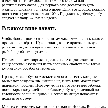
измельчить. Потом добавить немного молока или
растительного масла. Для первого раза достаточно дать
малышу половину ч.л. такого пюре. Если все хорошо, порцию
постепенно увеличивают до 100 г. Предлагать ребенку рыбу
следует не чаще 2-3 раз в неделю.
В каком виде давать
Чтобы форель принесла организму максимум пользы, мало ее
правильно выбрать. Нужно знать, как ее приготовить для
ребенка. Так, необходимо быть осторожными с жареной
рыбой и рыбными супами:
Первая слишком жирная, нередко после жарки содержит
канцерогены, а большая часть полезных свойств при такой
кулинарной обработке теряется.
При варке же в бульоне остается много веществ, которые
вызывают раздражение кишечника, и это тоже может стать
причиной проблем. Поэтому, если вы готовите для ребенка,
после варки воду слейте и добавьте рыбу в доведенный до
готовности овощной бульон. Несколько минут поварите и
подавайте к столу.
Многих интересует, как правильно варить форель. Во-первых,