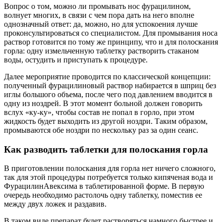
Вопрос о том, можно ли промывать нос фурацилином,
волнует многих, в связи с чем пора дать на него вполне
однозначный ответ: да, можно, но для успокоения лучше
проконсультироваться со специалистом. Для промывания носа
раствор готовится по тому же принципу, что и для полоскания
горла: одну измельченную таблетку растворить стаканом
воды, остудить и приступать к процедуре.
Далее мероприятие проводится по классической концепции:
полученный фурацилиновый раствор набирается в шприц без
иглы большого объема, после чего под давлением вводится в
одну из ноздрей. В этот момент больной должен говорить
вслух «ку-ку», чтобы состав не попал в горло, при этом
жидкость будет выходить из другой ноздри. Таким образом,
промываются обе ноздри по нескольку раз за один сеанс.
Как разводить таблетки для полоскания горла
В приготовлении полоскания для горла нет ничего сложного,
так для этой процедуры потребуется только кипяченая вода и
ФурацилинАвексима в таблетированной форме. В первую
очередь необходимо растолочь одну таблетку, поместив ее
между двух ложек и раздавив.
В таком виде препарат будет растворяться намного быстрее и