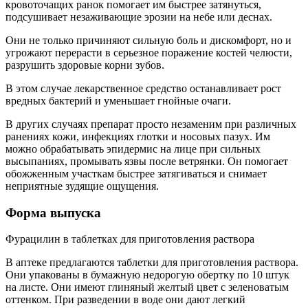
кровоточащих ранок помогает им быстрее затянуться,
подсушивает незаживающие эрозии на небе или деснах.
Они не только причиняют сильную боль и дискомфорт, но и
угрожают перерасти в серьезное поражение костей челюсти,
разрушить здоровые корни зубов.
В этом случае лекарственное средство останавливает рост
вредных бактерий и уменьшает гнойные очаги.
В других случаях препарат просто незаменим при различных
ранениях кожи, инфекциях глотки и носовых пазух. Им
можно обрабатывать эпидермис на лице при сильных
высыпаниях, промывать язвы после ветрянки. Он помогает
обожженным участкам быстрее затягиваться и снимает
неприятные зудящие ощущения.
Форма выпуска
Фурацилин в таблетках для приготовления раствора
В аптеке предлагаются таблетки для приготовления раствора.
Они упакованы в бумажную недорогую обертку по 10 штук
на листе. Они имеют глиняный желтый цвет с зеленоватым
оттенком. При разведении в воде они дают легкий