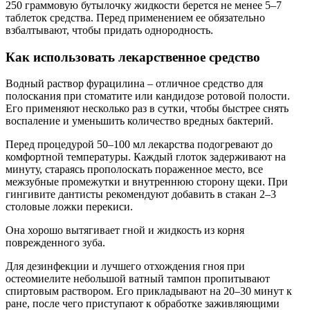
250 граммовую бутылочку жидкости берется не менее 5–7
таблеток средства. Перед применением ее обязательно
взбалтывают, чтобы придать однородность.
Как использовать лекарственное средство
Водный раствор фурацилина – отличное средство для
полоскания при стоматите или кандидозе ротовой полости.
Его применяют несколько раз в сутки, чтобы быстрее снять
воспаление и уменьшить количество вредных бактерий.
Перед процедурой 50–100 мл лекарства подогревают до
комфортной температуры. Каждый глоток задерживают на
минуту, стараясь прополоскать пораженное место, все
межзубные промежутки и внутреннюю сторону щеки. При
гингивите дантисты рекомендуют добавить в стакан 2–3
столовые ложки перекиси.
Она хорошо вытягивает гной и жидкость из корня
поврежденного зуба.
Для дезинфекции и лучшего отхождения гноя при
остеомиелите небольшой ватный тампон пропитывают
спиртовым раствором. Его прикладывают на 20–30 минут к
ране, после чего приступают к обработке заживляющими