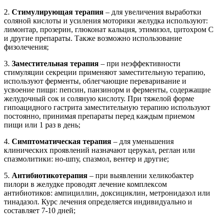
2.
Стимулирующая терапия
– для увеличения выработки
соляной кислоты и усиления моторики желудка используют:
лимонтар, прозерин, глюконат кальция, этимизол, цитохром С
и другие препараты. Также возможно использование
физолечения;
3.
Заместительная терапия
– при неэффективности
стимуляции секреции применяют заместительную терапию,
используют ферменты, облегчающие переваривание и
усвоение пищи: пепсин, панзинорм и ферменты, содержащие
желудочный сок и соляную кислоту. При тяжелой форме
гипоацидного гастрита заместительную терапию используют
постоянно, принимая препараты перед каждым приемом
пищи или 1 раз в день;
4.
Симптоматическая терапия
– для уменьшения
клинических проявлений назначают церукал, реглан или
спазмолитики: но-шпу, спазмол, вентер и другие;
5.
Антибиотикотерапия
– при выявлении хеликобактер
пилори в желудке проводят лечение комплексом
антибиотиков: ампициллин, доксициклин, метронидазол или
тинадазол. Курс лечения определяется индивидуально и
составляет 7-10 дней;