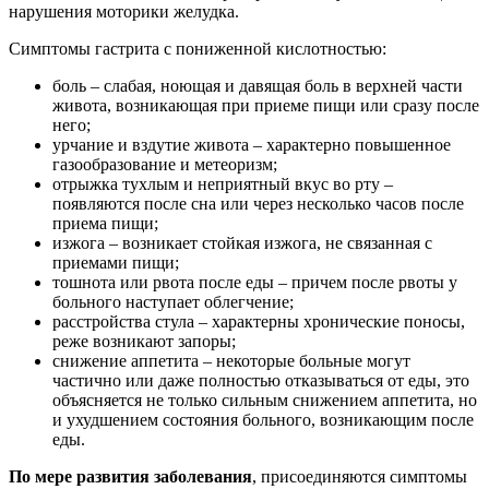
нарушения моторики желудка.
Симптомы гастрита с пониженной кислотностью:
боль – слабая, ноющая и давящая боль в верхней части
живота, возникающая при приеме пищи или сразу после
него;
урчание и вздутие живота – характерно повышенное
газообразование и метеоризм;
отрыжка тухлым и неприятный вкус во рту –
появляются после сна или через несколько часов после
приема пищи;
изжога – возникает стойкая изжога, не связанная с
приемами пищи;
тошнота или рвота после еды – причем после рвоты у
больного наступает облегчение;
расстройства стула – характерны хронические поносы,
реже возникают запоры;
снижение аппетита – некоторые больные могут
частично или даже полностью отказываться от еды, это
объясняется не только сильным снижением аппетита, но
и ухудшением состояния больного, возникающим после
еды.
По мере развития заболевания
, присоединяются симптомы