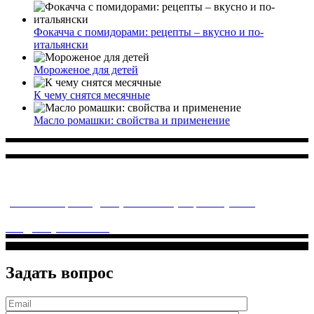
Фокачча с помидорами: рецепты – вкусно и по-
итальянски
Мороженое для детей
К чему снятся месячные
Масло ромашки: свойства и применение
Многопрофильное медицинское учреждение, которое
заботится о детском здоровье и оказывает медицинские
услуги высочайшего качества.
ул. Святоозерская д. 15 (м. Выхино) мкр. Кожухово
(м. ул
Дмитриевского, м. Лухмановская)
info@solnyshkomed.ru
Задать вопрос