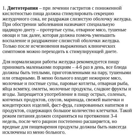
1.
Диетотерапия
– при лечении гастритов с пониженной
кислотностью пища должна стимулировать секрецию
желудочного сока, не раздражая слизистую оболочку желудка.
При обострении заболевания назначают специальную
щадящую диету – протертые супы, отварное мясо, тушеные
овощи и так далее, которая должна помочь уменьшить
воспаление и раздражение слизистой оболочки желудка.
Только после исчезновения выраженных клинических
симптомов можно переходить к стимулирующей диете.
Для нормализации работы желудка рекомендуется пищу
принимать маленькими порциям – 4-6 раз в день, все блюда
должны быть теплыми, приготовленными на пару, тушеными
или отварными. В меню больного входят нежирное мясо,
молочные и постные супы, паровые котлеты, отварная рыба,
яйца всмятку, омлеты, молочные продукты, сладкие фрукты и
ягоды. Запрещается употребление в пищу острых, соленых,
копченых продуктов, соусов, маринада, свежей выпечки и
кондитерских изделий, фаст-фуда, газированных напитков и
продуктов, содержащих большое количество клетчатки. Такой
режим питания должен сохраняться на протяжении 3-4
недель, после чего рацион постепенно расширяется, но
вредные для пищеварения продукты должны быть навсегда
исключены из меню больного.