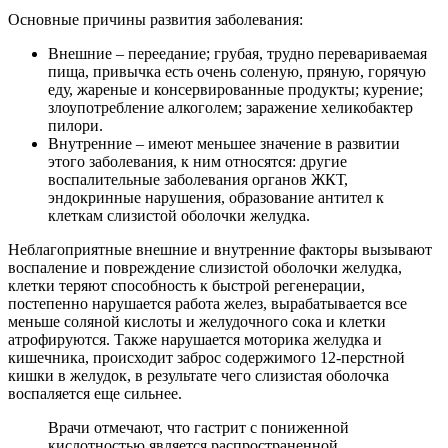
Основные причины развития заболевания:
Внешние – переедание; грубая, трудно перевариваемая
пища, привычка есть очень соленую, пряную, горячую
еду, жареные и консервированные продукты; курение;
злоупотребление алкоголем; заражение хеликобактер
пилори.
Внутренние – имеют меньшее значение в развитии
этого заболевания, к ним относятся: другие
воспалительные заболевания органов ЖКТ,
эндокринные нарушения, образование антител к
клеткам слизистой оболочки желудка.
Неблагоприятные внешние и внутренние факторы вызывают
воспаление и повреждение слизистой оболочки желудка,
клетки теряют способность к быстрой регенерации,
постепенно нарушается работа желез, вырабатывается все
меньше соляной кислоты и желудочного сока и клетки
атрофируются. Также нарушается моторика желудка и
кишечника, происходит заброс содержимого 12-перстной
кишки в желудок, в результате чего слизистая оболочка
воспаляется еще сильнее.
Врачи отмечают, что гастрит с пониженной
кислотностью является распространенной