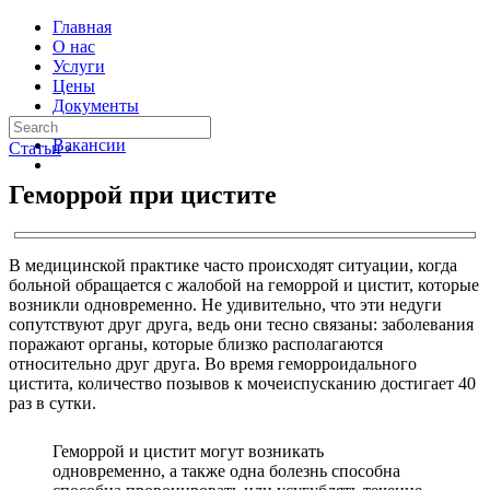
Главная
О нас
Услуги
Цены
Документы
Контакты
Вакансии
Статьи
›
Геморрой при цистите
В медицинской практике часто происходят ситуации, когда
больной обращается с жалобой на геморрой и цистит, которые
возникли одновременно. Не удивительно, что эти недуги
сопутствуют друг друга, ведь они тесно связаны: заболевания
поражают органы, которые близко располагаются
относительно друг друга. Во время геморроидального
цистита, количество позывов к мочеиспусканию достигает 40
раз в сутки.
Геморрой и цистит могут возникать
одновременно, а также одна болезнь способна