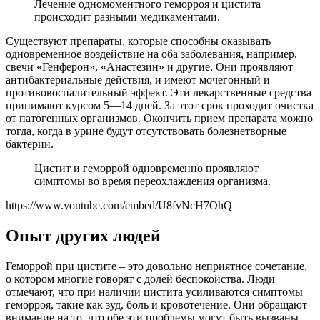
Лечение одномоментного геморроя и цистита
происходит разными медикаментами.
Существуют препараты, которые способны оказывать
одновременное воздействие на оба заболевания, например,
свечи «Генферон», «Анастезин» и другие. Они проявляют
антибактериальные действия, и имеют мочегонный и
противовоспалительный эффект. Эти лекарственные средства
принимают курсом 5—14 дней. За этот срок проходит очистка
от патогенных организмов. Окончить прием препарата можно
тогда, когда в урине будут отсутствовать болезнетворные
бактерии.
Цистит и геморрой одновременно проявляют
симптомы во время переохлаждения организма.
https://www.youtube.com/embed/U8fvNcH7OhQ
Опыт других людей
Геморрой при цистите – это довольно неприятное сочетание,
о котором многие говорят с долей беспокойства. Люди
отмечают, что при наличии цистита усиливаются симптомы
геморроя, такие как зуд, боль и кровотечение. Они обращают
внимание на то, что обе эти проблемы могут быть вызваны