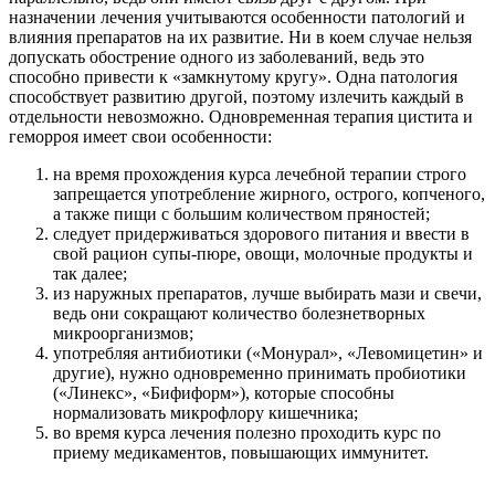
назначении лечения учитываются особенности патологий и
влияния препаратов на их развитие. Ни в коем случае нельзя
допускать обострение одного из заболеваний, ведь это
способно привести к «замкнутому кругу». Одна патология
способствует развитию другой, поэтому излечить каждый в
отдельности невозможно. Одновременная терапия цистита и
геморроя имеет свои особенности:
на время прохождения курса лечебной терапии строго
запрещается употребление жирного, острого, копченого,
а также пищи с большим количеством пряностей;
следует придерживаться здорового питания и ввести в
свой рацион супы-пюре, овощи, молочные продукты и
так далее;
из наружных препаратов, лучше выбирать мази и свечи,
ведь они сокращают количество болезнетворных
микроорганизмов;
употребляя антибиотики («Монурал», «Левомицетин» и
другие), нужно одновременно принимать пробиотики
(«Линекс», «Бифиформ»), которые способны
нормализовать микрофлору кишечника;
во время курса лечения полезно проходить курс по
приему медикаментов, повышающих иммунитет.