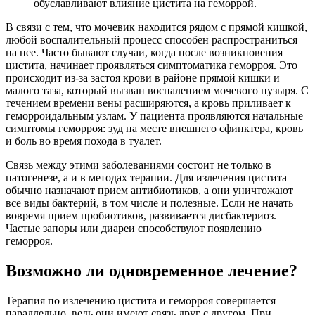
обуславливают влияние цистита на геморрой.
В связи с тем, что мочевик находится рядом с прямой кишкой,
любой воспалительный процесс способен распространиться
на нее. Часто бывают случаи, когда после возникновения
цистита, начинает проявляться симптоматика геморроя. Это
происходит из-за застоя крови в районе прямой кишки и
малого таза, который вызван воспалением мочевого пузыря. С
течением времени вены расширяются, а кровь приливает к
геморроидальным узлам. У пациента проявляются начальные
симптомы геморроя: зуд на месте внешнего сфинктера, кровь
и боль во время похода в туалет.
Связь между этими заболеваниями состоит не только в
патогенезе, а и в методах терапии. Для излечения цистита
обычно назначают прием антибиотиков, а они уничтожают
все виды бактерий, в том числе и полезные. Если не начать
вовремя прием пробиотиков, развивается дисбактериоз.
Частые запоры или диареи способствуют появлению
геморроя.
Возможно ли одновременное лечение?
Терапия по излечению цистита и геморроя совершается
параллельно, ведь они имеют связь друг с другом. При