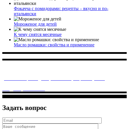
Фокачча с помидорами: рецепты – вкусно и по-
итальянски
Мороженое для детей
К чему снятся месячные
Масло ромашки: свойства и применение
Многопрофильное медицинское учреждение, которое
заботится о детском здоровье и оказывает медицинские
услуги высочайшего качества.
ул. Святоозерская д. 15 (м. Выхино) мкр. Кожухово
(м. ул
Дмитриевского, м. Лухмановская)
info@solnyshkomed.ru
Задать вопрос