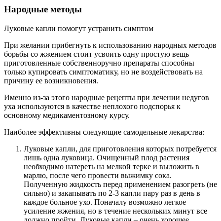
Народные методы
Луковые капли помогут устранить симптом
При желании прибегнуть к использованию народных методов
борьбы со жжением стоит усвоить одну простую вещь –
приготовленные собственноручно препараты способны
только купировать симптоматику, но не воздействовать на
причину ее возникновения.
Именно из-за этого народные рецепты при лечении недугов
уха используются в качестве неплохого подспорья к
основному медикаментозному курсу.
Наиболее эффективны следующие самодельные лекарства:
Луковые капли, для приготовления которых потребуется
лишь одна луковица. Очищенный плод растения
необходимо натереть на мелкой терке и выложить в
марлю, после чего провести выжимку сока.
Полученную жидкость перед применением разогреть (не
сильно) и закапывать по 2-3 капли пару раз в день в
каждое больное ухо. Поначалу возможно легкое
усиление жжения, но в течение нескольких минут все
должно пройти. Луковые капли – очень хорошее