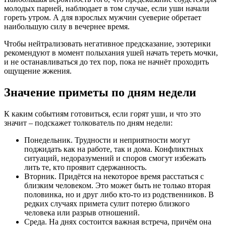
кандидатуру. Не стоит отказываться от встречи, нужно
дать человеку шанс.
Суббота. Готовьтесь к неприятным событиям или
плохим новостям. На ближайшие несколько дней лучше
не планировать важных дел и поездок, т.к. они будут
иметь неблагополучный исход.
Воскресенье. Вы получите заслуженную похвалу и
награду за свои труды. Очень часто покраснение ушей в
этот день обещает большую финансовую прибыль.