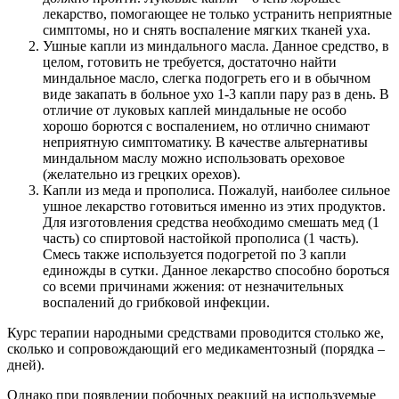
лекарство, помогающее не только устранить неприятные
симптомы, но и снять воспаление мягких тканей уха.
Ушные капли из миндального масла. Данное средство, в
целом, готовить не требуется, достаточно найти
миндальное масло, слегка подогреть его и в обычном
виде закапать в больное ухо 1-3 капли пару раз в день. В
отличие от луковых каплей миндальные не особо
хорошо борются с воспалением, но отлично снимают
неприятную симптоматику. В качестве альтернативы
миндальном маслу можно использовать ореховое
(желательно из грецких орехов).
Капли из меда и прополиса. Пожалуй, наиболее сильное
ушное лекарство готовиться именно из этих продуктов.
Для изготовления средства необходимо смешать мед (1
часть) со спиртовой настойкой прополиса (1 часть).
Смесь также используется подогретой по 3 капли
единожды в сутки. Данное лекарство способно бороться
со всеми причинами жжения: от незначительных
воспалений до грибковой инфекции.
Курс терапии народными средствами проводится столько же,
сколько и сопровождающий его медикаментозный (порядка –
дней).
Однако при появлении побочных реакций на используемые