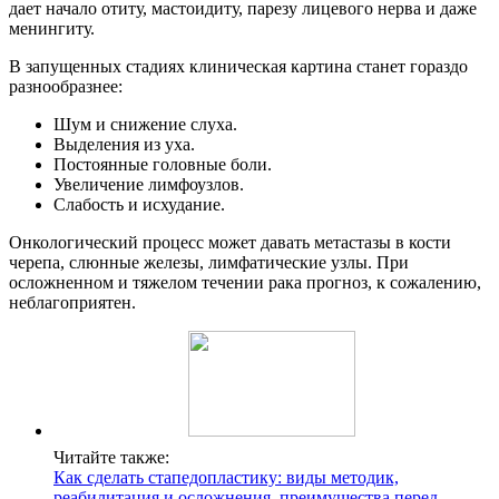
дает начало отиту, мастоидиту, парезу лицевого нерва и даже
менингиту.
В запущенных стадиях клиническая картина станет гораздо
разнообразнее:
Шум и снижение слуха.
Выделения из уха.
Постоянные головные боли.
Увеличение лимфоузлов.
Слабость и исхудание.
Онкологический процесс может давать метастазы в кости
черепа, слюнные железы, лимфатические узлы. При
осложненном и тяжелом течении рака прогноз, к сожалению,
неблагоприятен.
Читайте также:
Как сделать стапедопластику: виды методик,
реабилитация и осложнения, преимущества перед