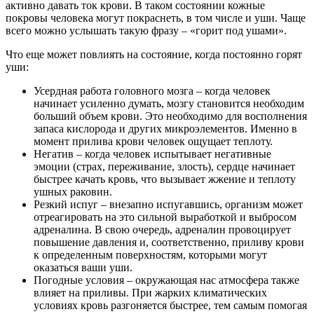
активно давать ток крови. В таком состоянии кожные
покровы человека могут покраснеть, в том числе и уши. Чаще
всего можно услышать такую фразу – «горит под ушами».
Что еще может повлиять на состояние, когда постоянно горят
уши:
Усердная работа головного мозга – когда человек
начинает усиленно думать, мозгу становится необходим
больший объем крови. Это необходимо для восполнения
запаса кислорода и других микроэлементов. Именно в
момент прилива крови человек ощущает теплоту.
Негатив – когда человек испытывает негативные
эмоции (страх, переживание, злость), сердце начинает
быстрее качать кровь, что вызывает жжение и теплоту
ушных раковин.
Резкий испуг – внезапно испугавшись, организм может
отреагировать на это сильной выработкой и выбросом
адреналина. В свою очередь, адреналин провоцирует
повышение давления и, соответственно, приливу крови
к определенным поверхностям, которыми могут
оказаться ваши уши.
Погодные условия – окружающая нас атмосфера также
влияет на приливы. При жарких климатических
условиях кровь разгоняется быстрее, тем самым помогая