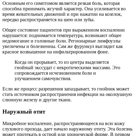
Основным его симптомом является резкая боль, которая
способна принимать жгучий характер. Она усиливается во
время жевательных движений и при нажатии на козелок,
нередко распространяется на шею или зубы.
Общее состояние пациентов при выраженном воспалении
нарушается: поднимается температура, возникают общее
недомогание и головные боли. Регионарные лимфоузлы
увеличены и болезненны. Сам же фурункул выглядит как
красное возвышение на инфильтрированном фоне.
Когда он прорывает, то из центра выделяется
гнойный экссудат с некротическими массами. Это
сопровождается исчезновением боли и
улучшением самочувствия.
Если же процесс разрешения запаздывает, то гнойник может
стать источником распространения инфекции на околоушную
слюнную железу и другие ткани.
Наружный отит
Микробное воспаление, распространяющееся на всю кожу
слухового прохода, дает начало наружному отиту. Эта болезнь
может протекать в острой или хронической форме. В первом