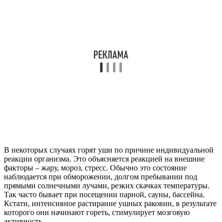
реакции организма. Это объясняется реакцией на внешние
факторы – жару, мороз, стресс. Обычно это состояние
наблюдается при обморожении, долгом пребывании под
прямыми солнечными лучами, резких скачках температуры.
Так часто бывает при посещении парной, сауны, бассейна.
Кстати, интенсивное растирание ушных раковин, в результате
которого они начинают гореть, стимулирует мозговую
активность.
Уши горят и из-за травм. Площадь и интенсивность
определяются степенью повреждения. Чаще всего такую
симптоматику вызывают следующие факторы:
нарушение целостности кожного покрова в результате
пореза или ушиба. Раневую поверхность
дезинфицируют и при необходимости накладывают
швы. Возможно внутримышечное введение
антибиотиков и столбнячного анатоксина;
отгематома. По сути это кровоизлияние, при котором
отмечается болезненная на ощупь багровая припухлость
шарообразной формы. При незначительном размере
проходит самостоятельно. Образования большого
размера требуют вскрытия.
Особые приметы для женщин и