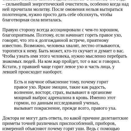
– сильнейший энергетический очиститель, особенно когда над
ней прочитали молитву. После омовения нельзя вытираться
полотенцем, нужно просто дать себе обсохнуть, чтобы
благотворная сила впиталась.
Правую сторону всегда ассоциировали с чем-то хорошим,
благоприятным. Поэтому, если начинает гореть правое ухо,
говорят, что это к долгожданной встрече, приятному
известию. Возможно, человека хвалят, лестно отзываются,
торопятся к нему. Быть может, кто-то скучает и думает о вас.
Чтобы узнать имя этого человека, нужно мысленно перебрать
знакомых людей. На ком жар пройдет, тот о вас и говорил.
Кстати, у правшей чаще горит левое ухо и часть лица, у
левшей происходит наоборот.
Есть и научное объяснение тому, почему горит
правое ухо. Яркие эмоции, такие как радость,
волнение, восторг, страх, вызывают в организме
мощный выброс адреналина в кровь. Именно этот
гормон, по данным исследований ученых,
вызывает покраснение, прежде всего, правого уха.
Доктора не могут дать ответа, по какой причине дилетантские
приметы точней различных приспособлений, приборов,
измерений объясняют почему горят уши. Ведь с помощью