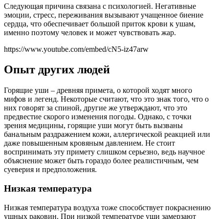
Следующая причина связана с психологией. Негативные
эмоции, стресс, переживания вызывают учащенное биение
сердца, что обеспечивает большой приток крови к ушам,
именно поэтому человек и может чувствовать жар.
https://www.youtube.com/embed/cN5-iz47arw
Опыт других людей
Горящие уши – древняя примета, о которой ходят много
мифов и легенд. Некоторые считают, что это знак того, что о
них говорят за спиной, другие же утверждают, что это
предвестие скорого изменения погоды. Однако, с точки
зрения медицины, горящие уши могут быть вызваны
банальным раздражением кожи, аллергической реакцией или
даже повышенным кровяным давлением. Не стоит
воспринимать эту примету слишком серьезно, ведь научное
объяснение может быть гораздо более реалистичным, чем
суеверия и предположения.
Низкая температура
Низкая температура воздуха тоже способствует покраснению
ушных раковин. При низкой температуре уши замерзают