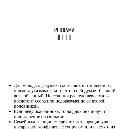
обретает в утреннее или дневное время, а если уши начнут
полыхать вечером, то им не стоит придавать этому особого
значения, т.к. шансов на то, что предсказание сбудется, очень
малы. Для взрослых женщин всё наоборот. Следовательно,
нужно обращать внимание на горящие уши в том случае, если
это произошло вечером или ночью.
Чтобы узнать, что значит, если горят уши у мужчин, нужно
учитывать их возраст и социальное положение. В
большинстве случаев данная примета связана с
профессиональной сферой, но для молодых парней она не
редко предсказывает перемены в личной жизни. Для взрослых
состоятельных мужчин жжение правого уха может предрекать
повышение на работе или финансовую прибыль, а левого –
неприятности и траты.
Когда у парня начинает гореть левое ухо, ему следует
готовиться к трудностям, причём они касаются как работы,
так и личной жизни. А вот для мужчин средних лет данная
примета может сулить ссору с супругой или проблемы с
финансами.