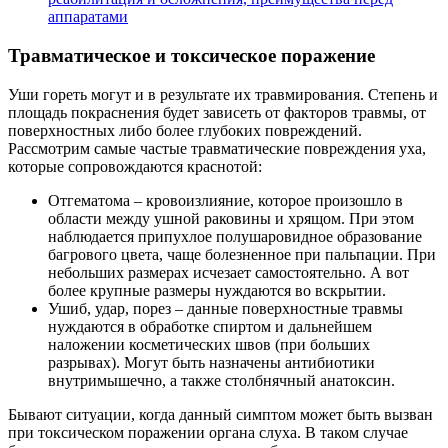
аппаратами
Травматическое и токсическое поражение
Уши гореть могут и в результате их травмирования. Степень и
площадь покраснения будет зависеть от факторов травмы, от
поверхностных либо более глубоких повреждений.
Рассмотрим самые частые травматические повреждения уха,
которые сопровождаются краснотой:
Отгематома – кровоизлияние, которое произошло в
области между ушной раковины и хрящом. При этом
наблюдается припухлое полушаровидное образование
багрового цвета, чаще болезненное при пальпации. При
небольших размерах исчезает самостоятельно. А вот
более крупные размеры нуждаются во вскрытии.
Ушиб, удар, порез – данные поверхностные травмы
нуждаются в обработке спиртом и дальнейшем
наложении косметических швов (при больших
разрывах). Могут быть назначены антибиотики
внутримышечно, а также столбнячный анатоксин.
Бывают ситуации, когда данный симптом может быть вызван
при токсическом поражении органа слуха. В таком случае