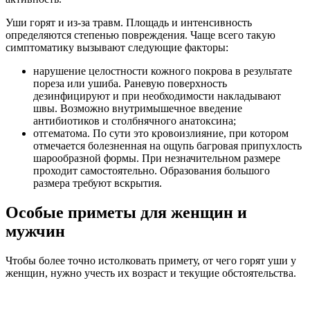
мужчин
Чтобы более точно истолковать примету, от чего горят уши у
женщин, нужно учесть их возраст и текущие обстоятельства.
Для молодых девушек, состоящих в отношениях,
примета указывает на то, что о ней думает бывший
возлюбленный. Но если покраснело левое ухо –
предстоит ссора или недоразумение со второй
половинкой.
Если девушка одинока, то на днях она получит
приглашение на свидание.
Семейным женщинам средних лет горящие уши
предрекают конфликты с супругом или с кем-то из
родственников.
Взрослым дамам, у которых нет второй половинки,
жжение ушей не редко указывает на то, что её обсуждает
кто-то на работе. Если горит правое ухо, скорее всего,
хвалят или восхищаются хорошо проделанной работой.
Женщинам средних лет, вне зависимости от семейного
положения, жжение левого уха сулит конфликты с
близкими.
Наибольшую силу толкование приметы для молодых девушек