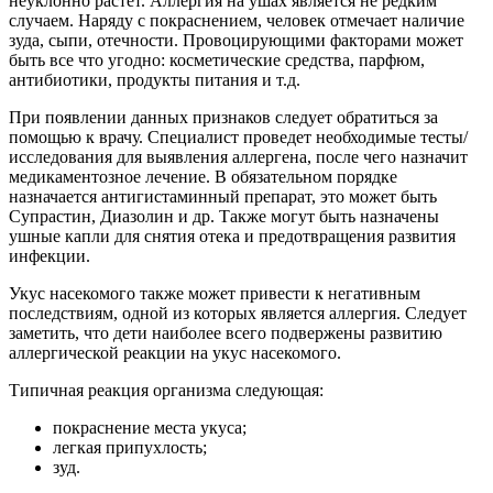
неуклонно растет. Аллергия на ушах является не редким
случаем. Наряду с покраснением, человек отмечает наличие
зуда, сыпи, отечности. Провоцирующими факторами может
быть все что угодно: косметические средства, парфюм,
антибиотики, продукты питания и т.д.
При появлении данных признаков следует обратиться за
помощью к врачу. Специалист проведет необходимые тесты/
исследования для выявления аллергена, после чего назначит
медикаментозное лечение. В обязательном порядке
назначается антигистаминный препарат, это может быть
Супрастин, Диазолин и др. Также могут быть назначены
ушные капли для снятия отека и предотвращения развития
инфекции.
Укус насекомого также может привести к негативным
последствиям, одной из которых является аллергия. Следует
заметить, что дети наиболее всего подвержены развитию
аллергической реакции на укус насекомого.
Типичная реакция организма следующая:
покраснение места укуса;
легкая припухлость;
зуд.