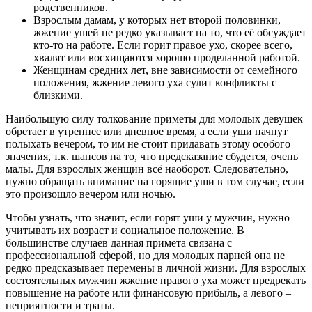
Наибольшая вероятность того, что предсказание сбудется для
молодых парней, наблюдает в том случае, если уши начали
гореть утром. А для взрослых мужчин суеверие обретает
наибольшую силу в вечернее время.
Чтобы нейтрализовать негативное предсказание, эзотерики
рекомендуют в момент полыхания ушей начать тереть мочки,
и не останавливаться до тех пор, пока не начнёт проходить
ощущение жжения.
Значение приметы по дням недели