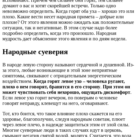
вспоминают. Причём чем сильнее они горят, тем сильнее
думают о вас и хотят скорейшей встречи. Только одно
невозможно определить. Когда горят оба уха – хорошо это или
плохо. Какие вести несет народная примета – добрые или
плохие? От этого явления можно ожидать как положительные
ситуации, так и негативные. В этом случае надо более
подробно определить, когда это произошло. Народная
мудрость дает объяснение этого явления и по дням недели.
Народные суеверия
В народе левую сторону называют сердечной и душевной. Из-
за этого, любые возникающие в этой зоне неприятные
симптомы, связывают с отрицательным энергетическим
воздействием.
Когда горит левое ухо – человека ругают,
плохо о нем говорят, бранятся в его сторону
.
При этом он
может чувствовать себя нехорошо, ощущать дискомфорт
.
Если левое ухо горит вечером, по поверьям о человеке
говорят неправду, клевещут на него, оговаривают.
Тот, кто боится, что такое влияние плохо скажется на его
здоровье, благополучии, следуя народным советам, плюет
через левое плечо, в надежде защититься этим от злой силы.
Многие суеверные люди в таких случаях идут в церковь,
смывают негатив святой водой, молятся. Считается, что вода