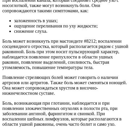
При воспалении канала, который соединяет среднее ухо с
носоглоткой, также могут возникнуть боли. Они
сопровождаются такими симптомами, как:
заложенность в ушах;
ощущение переливания по уху жидкости;
снижение слуха.
Боль может возникнуть при мастоидите #8212; воспалении
сосцевидного отростка, который располагается рядом с ушной
раковиной. Боль при этом носит пульсирующий характер,
наблюдается появление припухлости в области ушных
раковин, появление выделений, сонливость, быстрая
утомляемость, повышение температуры тела.
Появление стреляющих болей может говорить о наличии
артрозов или артритов. Также боль может сменяться ноющей.
Она может сопровождаться хрустом в височно-
нижнечелюстном суставе.
Боль, возникающая при глотании, наблюдается и при
появлении злокачественных опухолях в полости рта, при
заболевании ангиной, фарингитом и свинкой. При
воспалении шейных лимфоузлов, которые располагаются в
области ушной раковины, очень часто болит и само ухо.