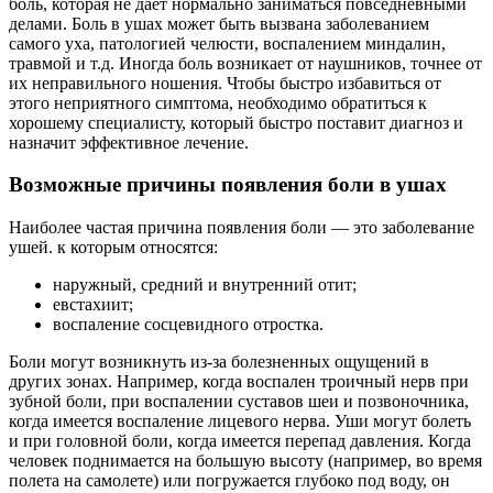
боль, которая не дает нормально заниматься повседневными
делами. Боль в ушах может быть вызвана заболеванием
самого уха, патологией челюсти, воспалением миндалин,
травмой и т.д. Иногда боль возникает от наушников, точнее от
их неправильного ношения. Чтобы быстро избавиться от
этого неприятного симптома, необходимо обратиться к
хорошему специалисту, который быстро поставит диагноз и
назначит эффективное лечение.
Возможные причины появления боли в ушах
Наиболее частая причина появления боли — это заболевание
ушей. к которым относятся:
наружный, средний и внутренний отит;
евстахиит;
воспаление сосцевидного отростка.
Боли могут возникнуть из-за болезненных ощущений в
других зонах. Например, когда воспален троичный нерв при
зубной боли, при воспалении суставов шеи и позвоночника,
когда имеется воспаление лицевого нерва. Уши могут болеть
и при головной боли, когда имеется перепад давления. Когда
человек поднимается на большую высоту (например, во время
полета на самолете) или погружается глубоко под воду, он