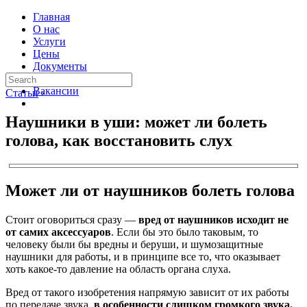
Главная
О нас
Услуги
Цены
Документы
Контакты
Вакансии
Статьи
›
Наушники в уши: может ли болеть
голова, как восстановить слух
Может ли от наушников болеть голова
Стоит оговориться сразу —
вред от наушников исходит не
от самих аксессуаров
. Если бы это было таковым, то
человеку были бы вредны и беруши, и шумозащитные
наушники для работы, и в принципе все то, что оказывает
хоть какое-то давление на область органа слуха.
Вред от такого изобретения напрямую зависит от их работы
по передаче звука,
в особенности слишком громкого звука.