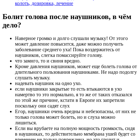
колоть, дозировка, лечение
Болит голова после наушников, в чём
дело?
Наверное громко и долго слушали музыку! От этого
может давление повысится, даже можно получить
заболевание среднего уха! Пока воздержитесь от
наушников, слегка помассируйте голову.
что замнго, то и свиня вредно.
Кроме давления наушников, может еще болеть голова от
длительного пользования наушниками. Не надо подолгу
слушать музыку.
надевать наушник на одно ухо.
если наушники закрытые то есть втыкаются в ухо
намертво то это нормально, я то же от таких отказался
по этой же причине, кстати в Европе их запретили
поскольку они садят слух
Егор, наушники очень вредны и небезопасны, от них не
только голова может болеть, но и слуха можно
лишиться.
Если вы врубаете на полную мощность громкость, сидя
в наушниках, то действительно мембрана ушей будет со
временем не только повреждена, но это грозит и