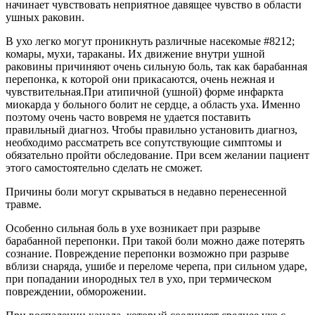
начинает чувствовать неприятное давящее чувство в области
ушных раковин.
В ухо легко могут проникнуть различные насекомые #8212;
комары, мухи, тараканы. Их движение внутри ушной
раковины причиняют очень сильную боль, так как барабанная
перепонка, к которой они прикасаются, очень нежная и
чувствительная.При атипичной (ушной) форме инфаркта
миокарда у больного болит не сердце, а область уха. Именно
поэтому очень часто вовремя не удается поставить
правильный диагноз. Чтобы правильно установить диагноз,
необходимо рассматреть все сопутствующие симптомы и
обязательно пройти обследование. При всем желании пациент
этого самостоятельно сделать не сможет.
Причины боли могут скрываться в недавно перенесенной
травме.
Особенно сильная боль в ухе возникает при разрыве
барабанной перепонки. При такой боли можно даже потерять
сознание. Повреждение перепонки возможно при разрыве
вблизи снаряда, ушибе и переломе черепа, при сильном ударе,
при попадании инородных тел в ухо, при термическом
повреждении, обморожении.