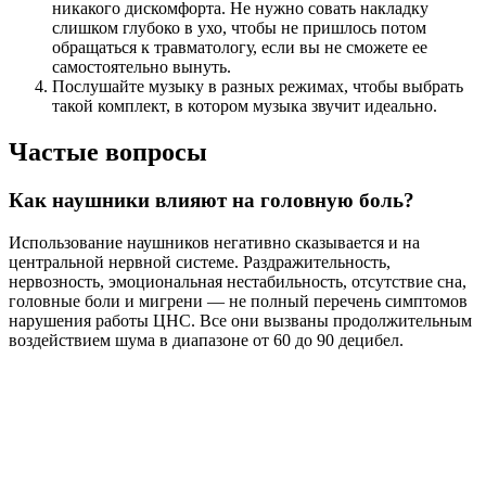
никакого дискомфорта. Не нужно совать накладку
слишком глубоко в ухо, чтобы не пришлось потом
обращаться к травматологу, если вы не сможете ее
самостоятельно вынуть.
Послушайте музыку в разных режимах, чтобы выбрать
такой комплект, в котором музыка звучит идеально.
Частые вопросы
Как наушники влияют на головную боль?
Использование наушников негативно сказывается и на
центральной нервной системе. Раздражительность,
нервозность, эмоциональная нестабильность, отсутствие сна,
головные боли и мигрени — не полный перечень симптомов
нарушения работы ЦНС. Все они вызваны продолжительным
воздействием шума в диапазоне от 60 до 90 децибел.
Чем грозит постоянное ношение наушников?
При неправильном использовании наушники могут
спровоцировать ухудшение слуха, угнетение слуховых
центров мозга, нарушение функций внутреннего уха и
вестибулярного аппарата. Их длительное использование