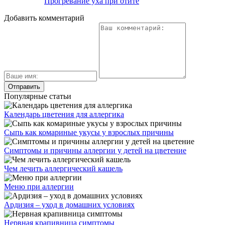
Чем лечить аллергический кашель
Меню при аллергии
Ардизия – уход в домашних условиях
Нервная крапивница симптомы
Свежие публикации
К чему снится гадюка
Фокачча с помидорами: рецепты – вкусно и по-
итальянски
Мороженое для детей
К чему снятся месячные
Масло ромашки: свойства и применение
Многопрофильное медицинское учреждение, которое