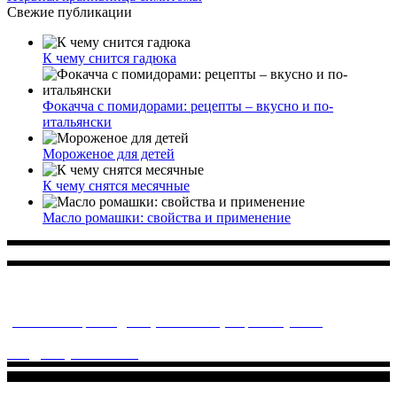
заботится о детском здоровье и оказывает медицинские
услуги высочайшего качества.
ул. Святоозерская д. 15 (м. Выхино) мкр. Кожухово
(м. ул
Дмитриевского, м. Лухмановская)
info@solnyshkomed.ru
Задать вопрос