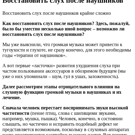
Восстановить слух после наушников
Восстановить слух после наушников крайне сложно
Как восстановить слух после наушников? Здесь, пожалуй,
было бы уместно несколько иной вопрос – возможно ли
восстановить слух после наушников?
Мы уже выяснили, что громкая музыка может привести к
тугоухости и глухоте, не сразу конечно, для этого необходимы
годы «терапии от наушников».
А вот первые «ласточки» развития ухудшения слуха при
частом пользовании аксессуаров в обозримом будущем (мы
уже о них упоминали – шум, гул в ушах, заложенность).
Далее рассмотрим этапы отрицательного влияния на
слуховую функцию громкой музыки в наушниках и их
лечение.
Сначала человек перестает воспринимать звуки высокой
частотности
(пение птиц, слова с шипящими звуками,
например, мушка, пышка). Человек, конечно, в состоянии
слышать, но частично и исправить подобный дефект не
представляется возможным, поскольку в слуховых аппаратах
часто игнорируются настройки высоких частот. Вот почему