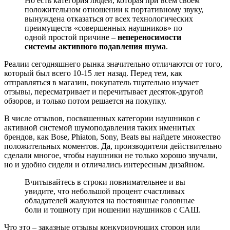
Но есть категория людей, которая при всем своем
положительном отношении к портативному звуку,
вынуждена отказаться от всех технологических
преимуществ «совершенных наушников» по
одной простой причине –
непереносимости
системы активного подавления шума
.
Реалии сегодняшнего рынка значительно отличаются от того,
который был всего 10-15 лет назад. Перед тем, как
отправляться в магазин, покупатель тщательно изучает
отзывы, пересматривает и перечитывает десяток-другой
обзоров, и только потом решается на покупку.
В числе отзывов, посвяшенных категории наушников с
активной системой шумоподавления таких именитых
брендов, как Bose, Phiaton, Sony, Beats вы найдете множество
положительных моментов. Да, производители действительно
сделали многое, чтобы наушники не только хорошо звучали,
но и удобно сидели и отличались интересным дизайном.
Вчитывайтесь в строки повнимательнее и вы
увидите, что небольшой процент счастливых
обладателей жалуются на постоянные головные
боли и тошноту при ношении наушников с САШ.
Что это – заказные отзывы конкурирующих сторон или