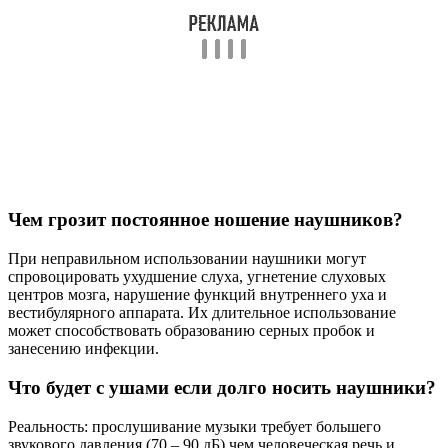
может способствовать образованию серных пробок и
занесению инфекции.
Что будет с ушами если долго носить наушники?
Реальность: прослушивание музыки требует большего
звукового давления (70 – 90 дБ) чем человеческая речь и
естественный для человека уровень фонового шума (45 – 60
дБ). Длительное (более 4 часов в день), ежедневное
применение наушников может привести к заметному
снижению слуха.
Как сильно наушники портят слух?
Неважно какие — маленькие «вкладыши» или большие
круглые «уши», — наушники могут повредить слух точно так
же, как бензопилы и мотоциклы. Последние издают звук
мощностью около 100 децибел (дБ). Такой сделает ушам плохо
менее чем через полчаса. Громкость MP3-плеера на 70%-ном
максимуме составляет около 85 децибел.
Полезные советы