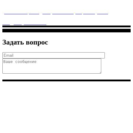
заботится о детском здоровье и оказывает медицинские
услуги высочайшего качества.
ул. Святоозерская д. 15 (м. Выхино) мкр. Кожухово
(м. ул
Дмитриевского, м. Лухмановская)
info@solnyshkomed.ru
Задать вопрос