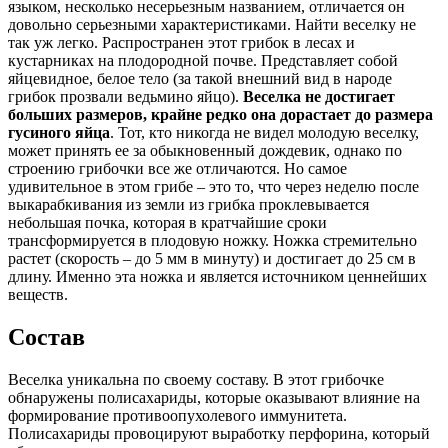
языком, несколько несерьезным названием, отличается он
довольно серьезными характеристиками. Найти веселку не
так уж легко. Распространен этот грибок в лесах и
кустарниках на плодородной почве. Представляет собой
яйцевидное, белое тело (за такой внешний вид в народе
грибок прозвали ведьмино яйцо).
Веселка не достигает
больших размеров, крайне редко она дорастает до размера
гусиного яйца
. Тот, кто никогда не видел молодую веселку,
может принять ее за обыкновенный дождевик, однако по
строению грибочки все же отличаются. Но самое
удивительное в этом грибе – это то, что через неделю после
выкарабкивания из земли из грибка проклевывается
небольшая почка, которая в кратчайшие сроки
трансформируется в плодовую ножку. Ножка стремительно
растет (скорость – до 5 мм в минуту) и достигает до 25 см в
длину. Именно эта ножка и является источником ценнейших
веществ.
Состав
Веселка уникальна по своему составу. В этот грибочке
обнаружены полисахариды, которые оказывают влияние на
формирование противоопухолевого иммунитета.
Полисахариды провоцируют выработку перфорина, который