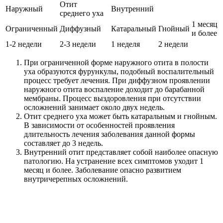
Отит
Наружный
Внутренний
среднего уха
1 месяц
Ограниченный
Диффузный
Катаральный
Гнойный
и более
1-2 недели
2-3 недели
1 неделя
2 недели
При ограниченной форме наружного отита в полости
уха образуются фурункулы, подобный воспалительный
процесс требует лечения. При диффузном проявлении
наружного отита воспаление доходит до барабанной
мембраны. Процесс выздоровления при отсутствии
осложнений занимает около двух недель.
Отит среднего уха может быть катаральным и гнойным.
В зависимости от особенностей проявления
длительность лечения заболевания данной формы
составляет до 3 недель.
Внутренний отит представляет собой наиболее опасную
патологию. На устранение всех симптомов уходит 1
месяц и более. Заболевание опасно развитием
внутричерепных осложнений.
Стоит заметить, что риск проявления осложнений при любой
форме отита при условии своевременного обращения к
специалистам сводится к минимуму.