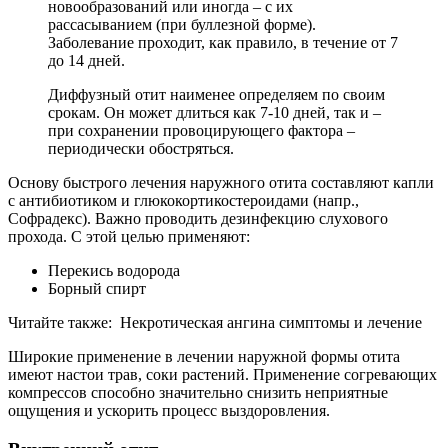
новообразований или иногда – с их
рассасыванием (при буллезной форме).
Заболевание проходит, как правило, в течение от 7
до 14 дней.
Диффузный отит наименее определяем по своим
срокам. Он может длиться как 7-10 дней, так и –
при сохранении провоцирующего фактора –
периодически обостряться.
Основу быстрого лечения наружного отита составляют капли
с антибиотиком и глюкокортикостероидами (напр.,
Софрадекс). Важно проводить дезинфекцию слухового
прохода. С этой целью применяют:
Перекись водорода
Борный спирт
Читайте также: Некротическая ангина симптомы и лечение
Широкие применение в лечении наружной формы отита
имеют настои трав, соки растений. Применение согревающих
компрессов способно значительно снизить неприятные
ощущения и ускорить процесс выздоровления.