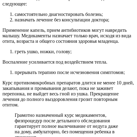
При подозрениях родители вызывают на дом педиатра.
При лихорадочной реакции дают жаропонижающие
средства по возрасту ребенка с ацетилсалициловой
кислотой.
Если ребенок плохо терпит боль, выражая это сильным
плачем, дается обезболивающее средство, например,
анальгин в дозе, соответствующей возрасту.
Народное домашнее лечение отита
детей
Медикаментозное лечение, рекомендуемое ребенку
ЛОРом первостепенно. Остальные меры как
дополнение к нему.
Постоянно закрывайте ушко малыша ватой до
выздоровления.
Очищать слуховой проход от гноя стерильной ватной
палкой не глубоко. Маленьким детям лучше палочками с
ограничителями.
Ставить в ухо ребенку турунды – скрученные ватные
или марлевые фитили, пропитанные масло прополиса,
грецкого ореха на два часа.
В больное ухо закапывают теплый раствор ромашки.
В равных пропорциях смешанный сок лука и льняное