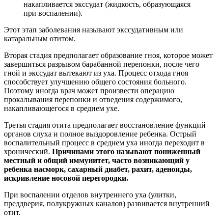
накапливается экссудат (жидкость, образующаяся
при воспалении).
Этот этап заболевания называют экссудативным или
катаральным отитом.
Вторая стадия предполагает образование гноя, которое может
завершиться разрывом барабанной перепонки, после чего
гной и экссудат вытекают из уха. Процесс отхода гноя
способствует улучшению общего состояния больного.
Поэтому иногда врач может произвести операцию
прокалывания перепонки и отведения содержимого,
накапливающегося в среднем ухе.
Третья стадия отита предполагает восстановление функций
органов слуха и полное выздоровление ребенка. Острый
воспалительный процесс в среднем уха иногда переходит в
хронический.
Причинами этого называют пониженный
местный и общий иммунитет, часто возникающий у
ребенка насморк, сахарный диабет, рахит, аденоиды,
искривление носовой перегородки.
При воспалении отделов внутреннего уха (улитки,
преддверия, полукружных каналов) развивается внутренний
отит.