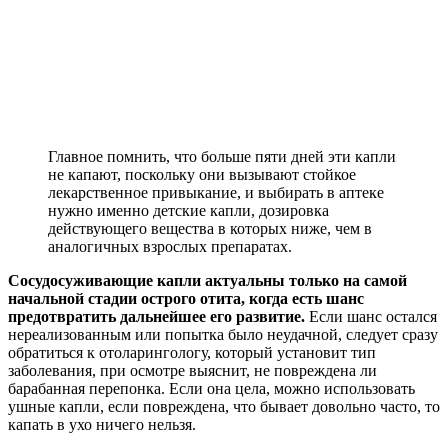
Если средний отит сопровождается повышением
температуры, то разумно использовать жаропонижающие
препараты и обезболивающие средства.
Для снижения
высокой температуры детям желательно давать
«Парацетамол» или «Ибупрофен».
Оба эти медикамента
дают умеренный обезболивающий эффект.
Часто врачи
назначают такой препарат, как «Эреспал».
Его можно
принимать детям старше двух лет в форме сиропа. В таблетках
детям это лекарство не дают.