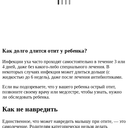
Воспаление усиливается под воздействием тепла.
прерывать терапию после исчезновения симптомов;
Курс противомикробных препаратов длится не менее 10 дней,
закапывания и промывания делают, пока не заживет
перепонка, не выйдет весь гной из ушка. Прекращение
лечения до полного выздоровления грозит повторным
отитом.
Грамотно назначенный курс медикаментов,
физпроцедур после детального обследования
гарантирует полное вылечивание от недуга даже
на дому, амбулаторно, без помещения ребенка в
стационар.
Первая помощь при отите у ребенка
Малыш, который не может выразить свои жалобы
просто станет беспокойным, плаксивым. Маме надо
внимательно следить за крохой при повышении
температуры.
Ребенок может склонять головку к заболевшему ушку,
тереть его ручкой.