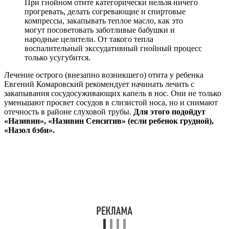
лекарственное привыкание, и выбирать в аптеке
нужно именно детские капли, дозировка
действующего вещества в которых ниже, чем в
аналогичных взрослых препаратах.
Сосудосуживающие капли актуальны только на самой
начальной стадии острого отита, когда есть шанс
предотвратить дальнейшее его развитие.
Если шанс остался
нереализованным или попытка было неудачной, следует сразу
обратиться к отоларингологу, который установит тип
заболевания, при осмотре выяснит, не повреждена ли
барабанная перепонка. Если она цела, можно использовать
ушные капли, если повреждена, что бывает довольно часто, то
капать в ухо ничего нельзя.
Если из уха течет гной, то Комаровский призывает
отказаться от самолечения, ничего никуда не
капать до похода к доктору.
Гноетечение с большой долей вероятности говорит о
перфорации (прорыве) барабанной перепонки, через это
отверстие гной и попадает в наружное ухо. При перфорации
капать у ухо нельзя, чтобы лекарство не попало на слуховой
нерв, слуховые косточки и не вызвало глухоты.