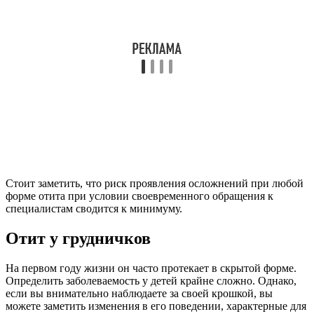
Отит у грудничков
На первом году жизни он часто протекает в скрытой форме.
Определить заболеваемость у детей крайне сложно. Однако,
если вы внимательно наблюдаете за своей крошкой, вы
можете заметить изменения в его поведении, характерные для
среднего отита.
Просыпаясь среди ночи, ребенок слышит сильную боль в
ушах.
Как узнать о боле в ухе у ребенка? Чтобы
подтвердить или опровергнуть ваши
предположения, осторожно потяните за часть
ушной раковины. Если реакция ребенка не
проявляется, боли в ухе нет.
Если у ребенка острый отит, то он откидывает голову назад,
страдает от рвоты, напрягает ручки и ножки. Новорожденный
косит глаза в сторону больного уха и качает головой. Чтобы
не запустить инфекцию, следует проконсультироваться с
врачом при первых проявлениях заболевания.
Как долго длится отит у ребенка?