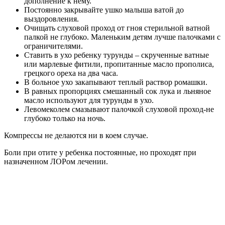
Лечение по Комаровскому
Евгений Комаровский предупреждает мам и пап, что отит
ребенку нельзя лечить с применением народных средств и
рецептом нетрадиционной медицины, ведь осложнения
заболевания могут быть очень тяжелыми — от перехода
острой формы в хроническую, и тогда ребенка будут изводить
частые отиты, до наступления глухоты, пареза лицевого
нерва, менингита и т. д. Поэтому закапывать подогретое
масло с соком алоэ или грецкого ореха — настоящее
родительское преступление.
При гнойном отите категорически нельзя ничего
прогревать, делать согревающие и спиртовые
компрессы, закапывать теплое масло, как это
могут посоветовать заботливые бабушки и
народные целители. От такого тепла
воспалительный экссудативный гнойный процесс
только усугубится.
Лечение острого (внезапно возникшего) отита у ребенка
Евгений Комаровский рекомендует начинать лечить с
закапывания сосудосуживающих капель в нос. Они не только