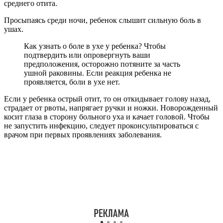
Инфекции уха часто проходят самостоятельно в течение 3 или
4 дней, даже без какого-либо специального лечения. В
некоторых случаях инфекция может длиться дольше (с
жидкостью до 6 недель), даже после лечения антибиотиками.
Если вы подозреваете, что у вашего ребенка острый отит,
позвоните своему врачу или медсестре, чтобы узнать, нужно
ли обследовать ребенка.
Как не навредить
Единственное, что может навредить малышу при отите, — это
самолечение. Родителям категорически нельзя делать
следующее:
самостоятельно диагностировать болезнь;
назначать лечение без консультации доктора;
Применение капель, прием антибиотиков могут навредить
малышу. Медикаменты назначает только врач, исходя из вида
отита, возраста и общего состояния здоровья младенца.
греть ушко, ножки, голову;