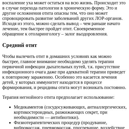
воспаление уха может остаться на всю жизнь. Происходит это
в случае перехода патологии в хроническую форму. Это и
другие осложнения отита опасны тем, что оно может
спровоцировать развитие заболеваний других ЛОР-органов.
Исходя из этого, можно сделать вывод – чем раньше начато
лечение, тем быстрее пройдет отит. Своевременное
обращение к отоларингологу – залог выздоровления.
Средний отит
Чтобы вылечить отит в домашних условиях как можно
быстрее, главное внимание необходимо уделять терапии
первичной инфекции дыхательных путей, т.к. присутствие
инфекционного очага даже при адекватной терапии приведет
к повторному заражению. Особенно это касается лечения
детей, у которых иммунитет находится в процессе
формирования, и рецидивы отита могут возникать постоянно.
Терапия негнойного отита предполагает использование:
Медикаментов (сосудосуживающих, антиаллергических,
кортикостероидных, разжижающих секрет, при
необходимости — антибиотики).
Физиотерапевтических процедур (продувание,
вибромассаж, пневмомассаж, прогревание, воздействие