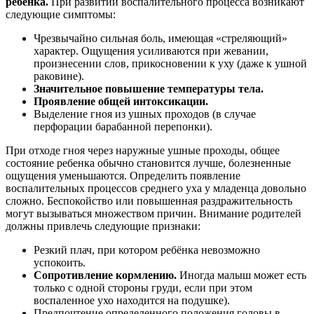
ребенка.
При развитии воспалительного процесса возникают
следующие симптомы:
Чрезвычайно сильная боль, имеющая «стреляющий»
характер. Ощущения усиливаются при жевании,
произнесении слов, прикосновении к уху (даже к ушной
раковине).
Значительное повышение температуры тела.
Проявление общей интоксикации.
Выделение гноя из ушных проходов (в случае
перфорации барабанной перепонки).
При отходе гноя через наружные ушные проходы, общее
состояние ребенка обычно становится лучше, болезненные
ощущения уменьшаются. Определить появление
воспалительных процессов среднего уха у младенца довольно
сложно. Беспокойство или повышенная раздражительность
могут вызываться множеством причин. Внимание родителей
должны привлечь следующие признаки:
Резкий плач, при котором ребёнка невозможно
успокоить.
Сопротивление кормлению.
Иногда малыш может есть
только с одной стороны груди, если при этом
воспаленное ухо находится на подушке).
Предпочтение определенного положения головы в