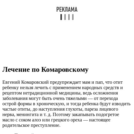
уменьшают просвет сосудов в слизистой носа, но и снимают
отечность в районе слуховой трубы.
Для этого подойдут
«Називин», «Називин Сенситив» (если ребенок грудной),
«Назол бэби».
Главное помнить, что больше пяти дней эти капли
не капают, поскольку они вызывают стойкое