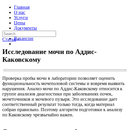
Главная
О нас
Услуги
Цены
Документы
Контакты
Вакансии
Статьи
›
Исследование мочи по Аддис-
Каковскому
Проверка пробы мочи в лаборатории позволяет оценить
функциональность мочеполовой системы и вовремя выявить
нарушения. Анализ мочи по Аддис-Каковскому относится к
группе анализов диагностики при заболеваниях почек,
мочеточников и мочевого пузыря. Это исследование дает
соответственный результат только тогда, когда материал
собран правильно. Поэтому алгоритм подготовки к анализу
по Каковскому чрезвычайно важен.