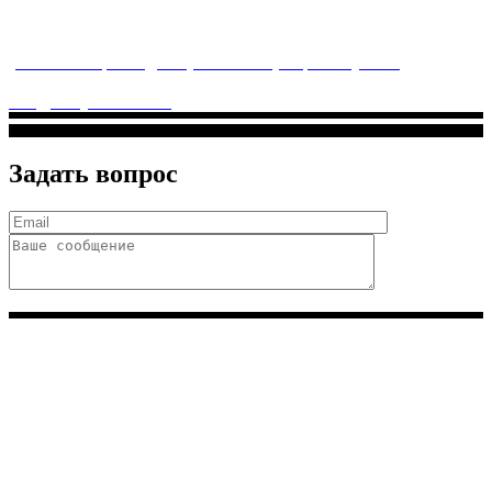
Многопрофильное медицинское учреждение, которое
заботится о детском здоровье и оказывает медицинские
услуги высочайшего качества.
ул. Святоозерская д. 15 (м. Выхино) мкр. Кожухово
(м. ул
Дмитриевского, м. Лухмановская)
info@solnyshkomed.ru
Задать вопрос