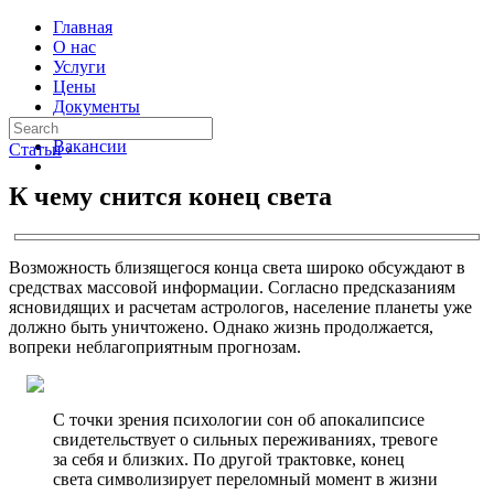
Главная
О нас
Услуги
Цены
Документы
Контакты
Вакансии
Статьи
›
К чему снится конец света
Возможность близящегося конца света широко обсуждают в
средствах массовой информации. Согласно предсказаниям
ясновидящих и расчетам астрологов, население планеты уже
должно быть уничтожено. Однако жизнь продолжается,
вопреки неблагоприятным прогнозам.
С точки зрения психологии сон об апокалипсисе
свидетельствует о сильных переживаниях, тревоге
за себя и близких. По другой трактовке, конец
света символизирует переломный момент в жизни