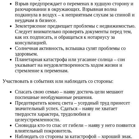
Взрыв предупреждает о переменах в худшую сторону и
разочаровании в окружающих. Взрывная волна
подкинула в воздух – к неприятным слухам за спиной и
неудачам в бизнесе.
Землетрясение предвещает проблемы с недвижимостью.
Следует внимательно проверять документы перед тем,
как их подписать, и обращаться к нотариусу за
консультацией.
Солнечная активность, вспышка сулят проблемы со
здоровьем.
Планетарная катастрофа или угасание солнца – сон
указывает на неудовлетворенность ходом жизни и
стремление к переменам.
Участвовать в событиях или наблюдать со стороны:
Спасать свою семью – наяву достичь цели мешают
поспешные необдуманные решения.
Предотвратить конец света – усердный труд принесет
значительный успех. Сдаться – наяву не хватает
твердости характера, трудолюбия и
целеустремленности.
Сновидца кто-то спас от гибели – наяву у него появится
влиятельный покровитель.
Наблюдать со стороны за катастрофой – хороший знак.