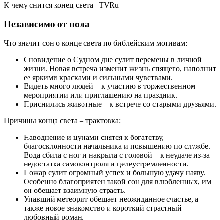
К чему снится конец света | TVRu
Независимо от пола
Что значит сон о конце света по библейским мотивам:
Сновидение о Судном дне сулит перемены в личной
жизни. Новая встреча изменит жизнь спящего, наполнит
ее яркими красками и сильными чувствами.
Видеть много людей – к участию в торжественном
мероприятии или приглашению на праздник.
Приснились животные – к встрече со старыми друзьями.
Причины конца света – трактовка:
Наводнение и цунами снятся к богатству,
благосклонности начальника и повышению по службе.
Вода сбила с ног и накрыла с головой – к неудаче из-за
недостатка самоконтроля и целеустремленности.
Пожар сулит огромный успех и большую удачу наяву.
Особенно благоприятен такой сон для влюбленных, им
он обещает взаимную страсть.
Упавший метеорит обещает неожиданное счастье, а
также новое знакомство и короткий страстный
любовный роман.