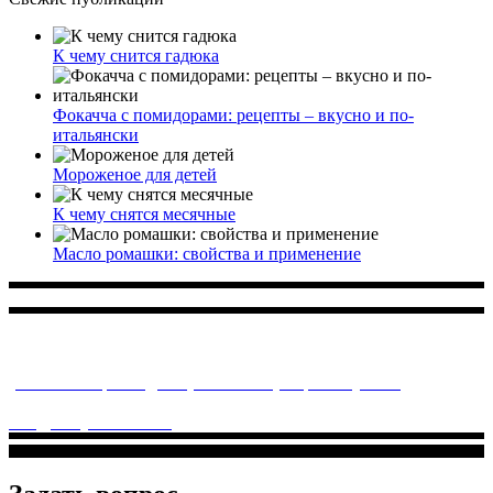
К чему снится гадюка
Фокачча с помидорами: рецепты – вкусно и по-
итальянски
Мороженое для детей
К чему снятся месячные
Масло ромашки: свойства и применение
Многопрофильное медицинское учреждение, которое
заботится о детском здоровье и оказывает медицинские
услуги высочайшего качества.
ул. Святоозерская д. 15 (м. Выхино) мкр. Кожухово
(м. ул
Дмитриевского, м. Лухмановская)
info@solnyshkomed.ru