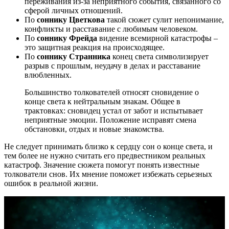
переживания из-за неприятного события, связанного со
сферой личных отношений.
По
соннику Цветкова
такой сюжет сулит непонимание,
конфликты и расставание с любимым человеком.
По
соннику Фрейда
видение всемирной катастрофы –
это защитная реакция на происходящее.
По
соннику Странника
конец света символизирует
разрыв с прошлым, неудачу в делах и расставание
влюбленных.
Большинство толкователей относят сновидение о
конце света к нейтральным знакам. Общее в
трактовках: сновидец устал от забот и испытывает
неприятные эмоции. Положение исправят смена
обстановки, отдых и новые знакомства.
Не следует принимать близко к сердцу сон о конце света, и
тем более не нужно считать его предвестником реальных
катастроф. Значение сюжета помогут понять известные
толкователи снов. Их мнение поможет избежать серьезных
ошибок в реальной жизни.