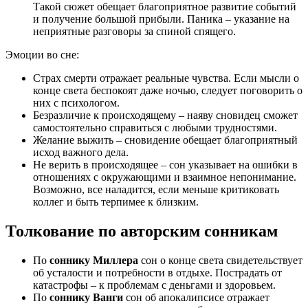
Такой сюжет обещает благоприятное развитие событий
и получение большой прибыли. Паника – указание на
неприятные разговоры за спиной спящего.
Эмоции во сне:
Страх смерти отражает реальные чувства. Если мысли о
конце света беспокоят даже ночью, следует поговорить о
них с психологом.
Безразличие к происходящему – наяву сновидец сможет
самостоятельно справиться с любыми трудностями.
Желание выжить – сновидение обещает благоприятный
исход важного дела.
Не верить в происходящее – сон указывает на ошибки в
отношениях с окружающими и взаимное непонимание.
Возможно, все наладится, если меньше критиковать
коллег и быть терпимее к близким.
Толкование по авторским сонникам
По
соннику Миллера
сон о конце света свидетельствует
об усталости и потребности в отдыхе. Пострадать от
катастрофы – к проблемам с деньгами и здоровьем.
По
соннику Ванги
сон об апокалипсисе отражает