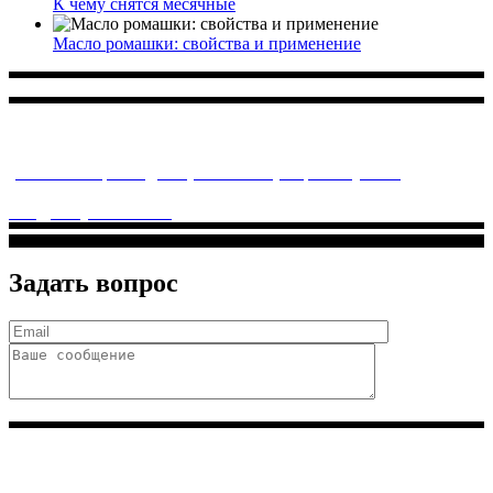
К чему снятся месячные
Масло ромашки: свойства и применение
Многопрофильное медицинское учреждение, которое
заботится о детском здоровье и оказывает медицинские
услуги высочайшего качества.
ул. Святоозерская д. 15 (м. Выхино) мкр. Кожухово
(м. ул
Дмитриевского, м. Лухмановская)
info@solnyshkomed.ru
Задать вопрос