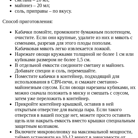
майонез – 20 мл;
соль, приправы – по вкусу.
Способ приготовления:
Кабачки помойте, промокните бумажным полотенцем,
очистите. Если они крупные, удалите из них и мякоть с
семенами, разрезав для этого плоды пополам.
Кабачковая мякоть легко извлекается ложкой.
Нарежьте овощи кружками толщиной не более 1 см или
кубиками размером не более 1,5 см.
В отдельной емкости соедините сметану и майонез.
Добавьте специи и соль, перемешайте.
Поместите кабачки в контейнер, подходящий для
использования в СВЧ-печи, и смажьте сметанно-
майонезным соусом. Если овощи нарезаны кубиками, их
можно сначала положить в миску и смешать с соусом,
затем уже переложить в контейнер.
Прикройте контейнер крышкой, оставив в ней
открытым отверстие для выхода пара. Если такого
отверстия в вашей посуде нет, можете просто оставить
щель или накрыть емкость вместо крышки специальным
защитным колпаком.
Включите микроволновку на максимальной мощности,
таймер установите на 10-12 минут в зависимости от