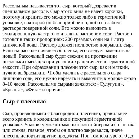
Рассольным называется тот сыр, который дозревает в
специальном рассоле. Сыр этого вида не имеет корочки,
поэтому и хранить его можно только либо в герметичной
упаковке, в которой он был приобретен, либо в слабом
растворе поваренной соли. Его можно выложить в
эмалированную кастрюлю и залить раствором соли. Раствор
готовят в таких пропорциях: 200 граммов соли на 1 литр
кипяченой воды. Раствор должен полностью покрывать сыр.
Если на рассоле появляется пленка, его следует заменить на
новый. Рассольный сыр будет свежим на протяжении
нескольких месяцев при условии хранения его в герметичной
емкости. При образовании плесени этот сыр, как и мягкий,
нужно выбрасывать. Чтобы удалить с рассольного сыра
лишнюю соль, его нужно нарезать и вымочить в молоке около
8–10 часов. Рассольными сырами являются: «Сулугуни»,
«Брынза», «Фета» и прочие.
Сыр с плесенью
Сыр, производимый с благородной плесенью, правильнее
всего хранить в холодильнике в покупной герметичной
упаковке. Упаковку можно заменить контейнером из пластика
или стекла, главное, чтобы он плотно закрывался, иначе
плесень испортит другие продукты. При температуре от 0 до