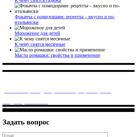
К чему снится гадюка
Фокачча с помидорами: рецепты – вкусно и по-
итальянски
Мороженое для детей
К чему снятся месячные
Масло ромашки: свойства и применение
Многопрофильное медицинское учреждение, которое
заботится о детском здоровье и оказывает медицинские
услуги высочайшего качества.
ул. Святоозерская д. 15 (м. Выхино) мкр. Кожухово
(м. ул
Дмитриевского, м. Лухмановская)
info@solnyshkomed.ru
Задать вопрос