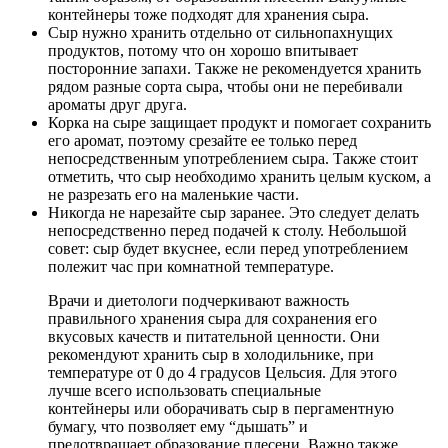
контейнеры тоже подходят для хранения сыра.
Сыр нужно хранить отдельно от сильнопахнущих
продуктов, потому что он хорошо впитывает
посторонние запахи. Также не рекомендуется хранить
рядом разные сорта сыра, чтобы они не перебивали
ароматы друг друга.
Корка на сыре защищает продукт и помогает сохранить
его аромат, поэтому срезайте ее только перед
непосредственным употреблением сыра. Также стоит
отметить, что сыр необходимо хранить целым куском, а
не разрезать его на маленькие части.
Никогда не нарезайте сыр заранее. Это следует делать
непосредственно перед подачей к столу. Небольшой
совет: сыр будет вкуснее, если перед употреблением
полежит час при комнатной температуре.
Врачи и диетологи подчеркивают важность
правильного хранения сыра для сохранения его
вкусовых качеств и питательной ценности. Они
рекомендуют хранить сыр в холодильнике, при
температуре от 0 до 4 градусов Цельсия. Для этого
лучше всего использовать специальные
контейнеры или оборачивать сыр в пергаментную
бумагу, что позволяет ему “дышать” и
предотвращает образование плесени. Важно также