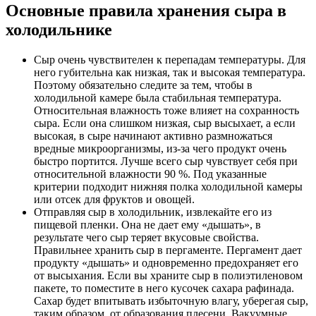
Основные правила хранения сыра в
холодильнике
Сыр очень чувствителен к перепадам температуры. Для
него губительна как низкая, так и высокая температура.
Поэтому обязательно следите за тем, чтобы в
холодильной камере была стабильная температура.
Относительная влажность тоже влияет на сохранность
сыра. Если она слишком низкая, сыр высыхает, а если
высокая, в сыре начинают активно размножаться
вредные микроорганизмы, из-за чего продукт очень
быстро портится. Лучше всего сыр чувствует себя при
относительной влажности 90 %. Под указанные
критерии подходит нижняя полка холодильной камеры
или отсек для фруктов и овощей.
Отправляя сыр в холодильник, извлекайте его из
пищевой пленки. Она не дает ему «дышать», в
результате чего сыр теряет вкусовые свойства.
Правильнее хранить сыр в пергаменте. Пергамент дает
продукту «дышать» и одновременно предохраняет его
от высыхания. Если вы храните сыр в полиэтиленовом
пакете, то поместите в него кусочек сахара рафинада.
Сахар будет впитывать избыточную влагу, уберегая сыр,
таким образом, от образования плесени. Вакуумные