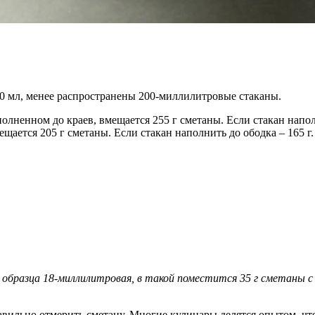
0 мл, менее распространены 200-миллилитровые стаканы.
лненном до краев, вмещается 255 г сметаны. Если стакан наполн
щается 205 г сметаны. Если стакан наполнить до ободка – 165 г.
образца 18-миллилитровая, в такой поместится 35 г сметаны с
авильно отмерить сметану. Многие кулинары делятся опытом, чт