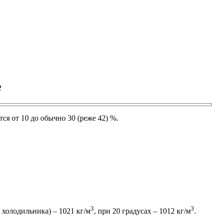
е
я от 10 до обычно 30 (реже 42) %.
3
3
 холодильника) – 1021 кг/м
, при 20 градусах – 1012 кг/м
.