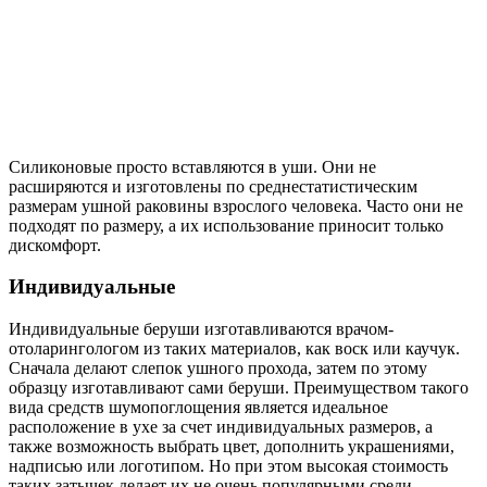
отоларингологом из таких материалов, как воск или каучук.
Сначала делают слепок ушного прохода, затем по этому
образцу изготавливают сами беруши. Преимуществом такого
вида средств шумопоглощения является идеальное
расположение в ухе за счет индивидуальных размеров, а
также возможность выбрать цвет, дополнить украшениями,
надписью или логотипом. Но при этом высокая стоимость
таких затычек делает их не очень популярными среди
потребителей.
Как правильно вставлять беруши для
плавания?
Беруши для водных видов спорта относятся к универсальным
конструкциям, поскольку защищают уши не только от
попадания жидкости, но и от звуков. Среди них есть
акваплаги или гидроплаги. Они изготавливаются
индивидуально, исходя из конструкционных особенностей
ушной раковины конкретного человека. Они просто
вставляются в уши, но за ними должен быть специальный
уход, поскольку вкладки предназначены для многоразового
использования.