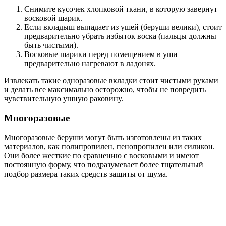
Снимите кусочек хлопковой ткани, в которую завернут
восковой шарик.
Если вкладыш выпадает из ушей (беруши велики), стоит
предварительно убрать избыток воска (пальцы должны
быть чистыми).
Восковые шарики перед помещением в уши
предварительно нагревают в ладонях.
Извлекать такие одноразовые вкладки стоит чистыми руками
и делать все максимально осторожно, чтобы не повредить
чувствительную ушную раковину.
Многоразовые
Многоразовые беруши могут быть изготовлены из таких
материалов, как полипропилен, пенопропилен или силикон.
Они более жесткие по сравнению с восковыми и имеют
постоянную форму, что подразумевает более тщательный
подбор размера таких средств защиты от шума.
Вставлять силиконовые беруши нужно вращающими
движениями.
В то время как затычки из пенопропилена нужно сначала