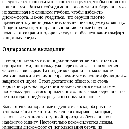
следует аккуратно скатать в тонкую стружку, чтобы они легко
вошли в ухо. Затем необходимо плавно вставить беруши в ухо,
не засовывая их слишком глубоко, чтобы избежать
дискомфорта. Важно убедиться, что беруши плотно
прилегают к ушной раковине, обеспечивая надежную защиту.
Люди отмечают, что правильно вставленные беруши
помогают сохранить здоровье слуха и обеспечивают комфорт
в шумных средах.
Одноразовые вкладыши
Пенопропиленовые или поролоновые затычки считаются
одноразовыми, поскольку уже через один-два применения
теряют свою форму. Выглядят вкладыши как маленькие
мягкие пульки и отлично справляются с основной функцией –
защитой от шума. Стоят достаточно дёшево, но столь
короткий срок эксплуатации можно считать недостатком,
поскольку для частого применения одноразовые беруши явно
не подходят, придётся регулярно покупать новые.
Бывают ещё одноразовые изделия из воска, обёрнутые
хлопком. Они имеют вид маленьких шариков, которые,
размягчаясь, заполняют ушной проход и обеспечивают
надёжную защиту. Настоятельно рекомендуются людям,
имеющим дискомфорт от использования беруш из