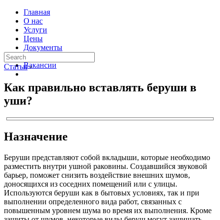
Главная
О нас
Услуги
Цены
Документы
Контакты
Вакансии
Статьи
›
Как правильно вставлять беруши в
уши?
Назначение
Беруши представляют собой вкладыши, которые необходимо
разместить внутри ушной раковины. Создавшийся звуковой
барьер, поможет снизить воздействие внешних шумов,
доносящихся из соседних помещений или с улицы.
Используются беруши как в бытовых условиях, так и при
выполнении определенного вида работ, связанных с
повышенным уровнем шума во время их выполнения. Кроме
защиты от шумов, некоторые виды беруш могут защищать