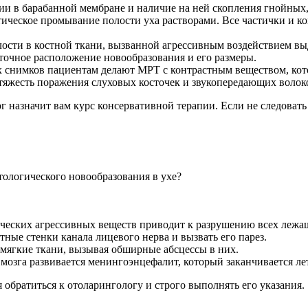
ии в барабанной мембране и наличие на ней скопления гнойных
ическое промывание полости уха растворами. Все частички и к
лости в костной ткани, вызванной агрессивным воздействием вы
точное расположение новообразования и его размеры.
снимков пациентам делают МРТ с контрастным веществом, котор
яжесть поражения слуховых косточек и звукопередающих волоко
 назначит вам курс консервативной терапии. Если не следовать
ологического новообразования в ухе?
ических агрессивных веществ приводит к разрушению всех лежа
тные стенки канала лицевого нерва и вызвать его парез.
мягкие ткани, вызывая обширные абсцессы в них.
мозга развивается менингоэнцефалит, который заканчивается л
обратиться к отоларингологу и строго выполнять его указания.