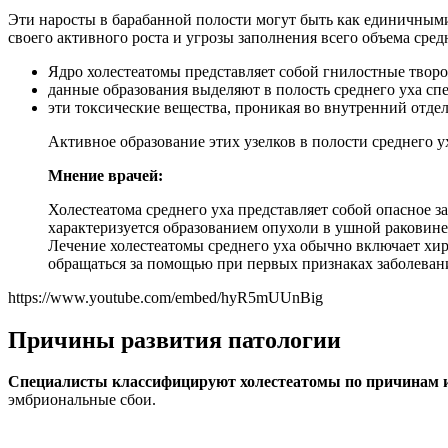
Эти наросты в барабанной полости могут быть как единичными,
своего активного роста и угрозы заполнения всего объема сред
Ядро холестеатомы представляет собой гнилостные творо
данные образования выделяют в полость среднего уха сп
эти токсические вещества, проникая во внутренний отде
Активное образование этих узелков в полости среднего 
Мнение врачей:
Холестеатома среднего уха представляет собой опасное 
характеризуется образованием опухоли в ушной раковине
Лечение холестеатомы среднего уха обычно включает хи
обращаться за помощью при первых признаках заболевани
https://www.youtube.com/embed/hyR5mUUnBig
Причины развития патологии
Специалисты классифицируют холестеатомы по причинам и
эмбриональные сбои.