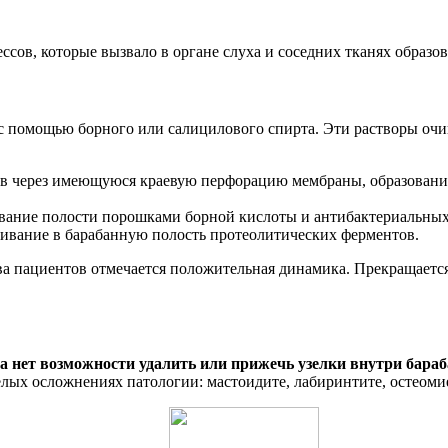
сов, которые вызвало в органе слуха и соседних тканях образов
с помощью борного или салицилового спирта. Эти растворы очи
лков через имеющуюся краевую перфорацию мембраны, образован
вание полости порошками борной кислоты и антибактериальных
ливание в барабанную полость протеолитических ферментов.
а пациентов отмечается положительная динамика. Прекращается 
а нет возможности удалить или прижечь узелки внутри бараб
елых осложнениях патологии: мастоидите, лабиринтите, остеом