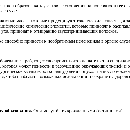
 так и образовывать узелковые скопления на поверхности ее сли
него уха:
жистые массы, которые продуцируют токсические вещества, а за
ецифические химические элементы, которые приводят к расплав
л уха, приводят к отмиранию звукопринимающих волосков.
уха способно привести к необратимым изменениям в органе слух
заболевание, требующее своевременного вмешательства специалис
, которая может привести к разрушению окружающих тканей и о
рургическое вмешательство для удаления опухоли и восстановле
я, чтобы избежать возможных осложнений и сохранить здоровье
х образования.
Они могут быть врожденными (истинными) — на