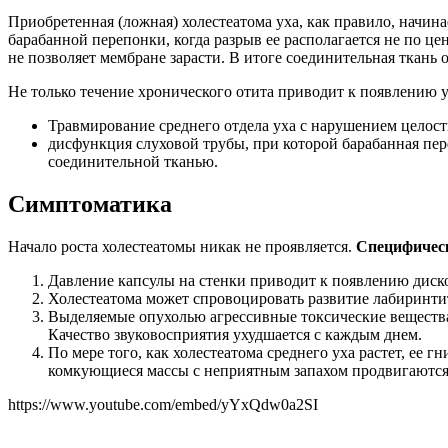
Приобретенная (ложная) холестеатома уха, как правило, начина
барабанной перепонки, когда разрыв ее располагается не по це
не позволяет мембране зарасти. В итоге соединительная ткань 
Не только течение хронического отита приводит к появлению у
Травмирование среднего отдела уха с нарушением целост
дисфункция слуховой трубы, при которой барабанная пер
соединительной тканью.
Симптоматика
Начало роста холестеатомы никак не проявляется.
Специфическ
Давление капсулы на стенки приводит к появлению диск
Холестеатома может спровоцировать развитие лабиринти
Выделяемые опухолью агрессивные токсические вещества 
Качество звуковосприятия ухудшается с каждым днем.
По мере того, как холестеатома среднего уха растет, ее 
комкующиеся массы с неприятным запахом продвигаются
https://www.youtube.com/embed/yYxQdw0a2SI