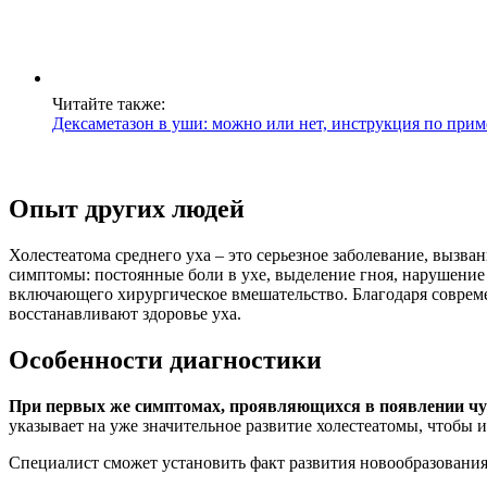
Читайте также:
Дексаметазон в уши: можно или нет, инструкция по при
Опыт других людей
Холестеатома среднего уха – это серьезное заболевание, вызв
симптомы: постоянные боли в ухе, выделение гноя, нарушение
включающего хирургическое вмешательство. Благодаря соврем
восстанавливают здоровье уха.
Особенности диагностики
При первых же симптомах, проявляющихся в появлении чувс
указывает на уже значительное развитие холестеатомы, чтобы
Специалист сможет установить факт развития новообразовани