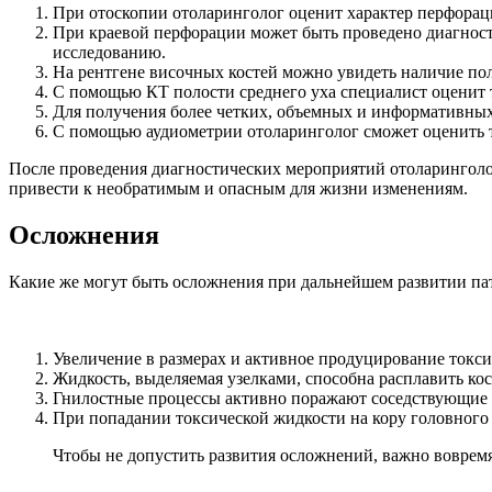
При отоскопии отоларинголог оценит характер перфорац
При краевой перфорации может быть проведено диагност
исследованию.
На рентгене височных костей можно увидеть наличие по
С помощью КТ полости среднего уха специалист оценит 
Для получения более четких, объемных и информативных 
С помощью аудиометрии отоларинголог сможет оценить т
После проведения диагностических мероприятий отоларинголог
привести к необратимым и опасным для жизни изменениям.
Осложнения
Какие же могут быть осложнения при дальнейшем развитии пат
Увеличение в размерах и активное продуцирование токс
Жидкость, выделяемая узелками, способна расплавить кос
Гнилостные процессы активно поражают соседствующие 
При попадании токсической жидкости на кору головного 
Чтобы не допустить развития осложнений, важно вовремя 