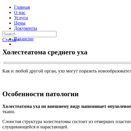
Главная
О нас
Услуги
Цены
Документы
Контакты
Вакансии
Статьи
›
Холестеатома среднего уха
Как и любой другой орган, ухо могут поразить новообразовате
Особенности патологии
Холестеатома уха по внешнему виду напоминает опухолевое о
ткани.
Слоистая структура холестеатомы состоит из отмерших пласти
слущивающейся и нарастающей.