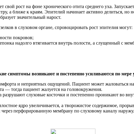
ет свой рост на фоне хронического отита среднего уха. Запуска
нтру, а ближе к краям. Эпителий начинает активно делиться, но
образует значительный нарост.
зелков в слуховом органе, спровоцировать рост эпителия могут:
ности покровов;
епонка надолго втягивается внутрь полости, а слущенный с мем
ие симптомы возникают и постепенно усиливаются по мере у
омфорта и неприятных ощущений. Пациент может жаловаться на
та — тогда пациент жалуется на головокружения.
разрушают слуховые косточки и постепенно проникают во внутр
гнилостное ядро увеличивается, а творожистое содержимое, проры
 через перфорированную мембрану по слуховому каналу наружу