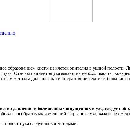
менению
анное образованием кисты из клеток эпителия в ушной полости. 
 слуха. Отзывы пациентов указывают на необходимость своевре
енным методам диагностики и оперативной технике, большинств
тво давления и болезненных ощущениях в ухе, следует обра
 избежать необратимых изменений в органе слуха, важно незаме
я в полости уха следующими методами: