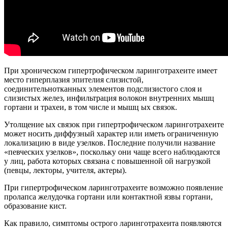
При хроническом гипертрофическом ларинготрахеите имеет
место гиперплазия эпителия слизистой,
соединительнотканных элементов подслизистого слоя и
слизистых желез, инфильтрация волокон внутренних мышц
гортани и трахеи, в том числе и мышц ых связок.
Утолщение ых связок при гипертрофическом ларинготрахеите
может носить диффузный характер или иметь ограниченную
локализацию в виде узелков. Последние получили название
«певческих узелков», поскольку они чаще всего наблюдаются
у лиц, работа которых связана с повышенной ой нагрузкой
(певцы, лекторы, учителя, актеры).
При гипертрофическом ларинготрахеите возможно появление
пролапса желудочка гортани или контактной язвы гортани,
образование кист.
Как правило, симптомы острого ларинготрахеита появляются