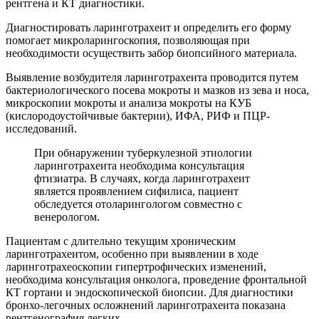
рентгена и КТ диагностики.
Диагностировать ларинготрахеит и определить его форму
помогает микроларингоскопия, позволяющая при
необходимости осуществить забор биопсийного материала.
Выявление возбудителя ларинготрахеита проводится путем
бактериологического посева мокроты и мазков из зева и носа,
микроскопии мокроты и анализа мокроты на КУБ
(кислородоустойчивые бактерии), ИФА, РИФ и ПЦР-
исследований.
При обнаружении туберкулезной этиологии
ларинготрахеита необходима консультация
фтизиатра. В случаях, когда ларинготрахеит
является проявлением сифилиса, пациент
обследуется отоларингологом совместно с
венерологом.
Пациентам с длительно текущим хроническим
ларинготрахеитом, особенно при выявлении в ходе
ларинготрахеоскопии гипертрофических изменений,
необходима консультация онколога, проведение фронтальной
КТ гортани и эндоскопической биопсии. Для диагностики
бронхо-легочных осложнений ларинготрахеита показана
рентгенография легких.