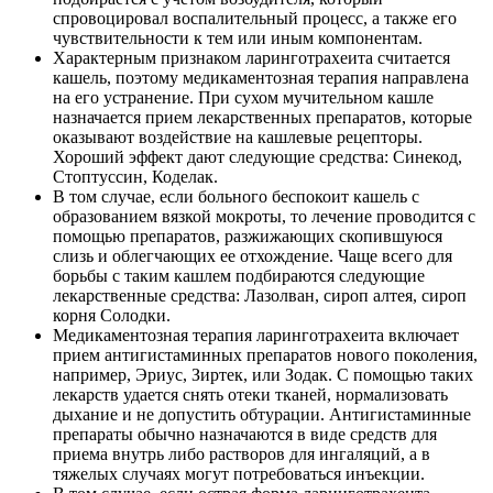
спровоцировал воспалительный процесс, а также его
чувствительности к тем или иным компонентам.
Характерным признаком ларинготрахеита считается
кашель, поэтому медикаментозная терапия направлена
на его устранение. При сухом мучительном кашле
назначается прием лекарственных препаратов, которые
оказывают воздействие на кашлевые рецепторы.
Хороший эффект дают следующие средства: Синекод,
Стоптуссин, Коделак.
В том случае, если больного беспокоит кашель с
образованием вязкой мокроты, то лечение проводится с
помощью препаратов, разжижающих скопившуюся
слизь и облегчающих ее отхождение. Чаще всего для
борьбы с таким кашлем подбираются следующие
лекарственные средства: Лазолван, сироп алтея, сироп
корня Солодки.
Медикаментозная терапия ларинготрахеита включает
прием антигистаминных препаратов нового поколения,
например, Эриус, Зиртек, или Зодак. С помощью таких
лекарств удается снять отеки тканей, нормализовать
дыхание и не допустить обтурации. Антигистаминные
препараты обычно назначаются в виде средств для
приема внутрь либо растворов для ингаляций, а в
тяжелых случаях могут потребоваться инъекции.