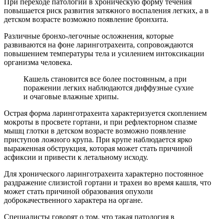
При переходе патологии в хроническую форму течения
повышается риск развития затяжного воспаления легких, а в
детском возрасте возможно появление бронхита.
Различные бронхо-легочные осложнения, которые
развиваются на фоне ларинготрахеита, сопровождаются
повышением температуры тела и усилением интоксикации
организма человека.
Кашель становится все более постоянным, а при
поражении легких наблюдаются диффузные сухие
и очаговые влажные хрипы.
Острая форма ларинготрахеита характеризуется скоплением
мокроты в просвете гортани, и при рефлекторном спазме
мышц глотки в детском возрасте возможно появление
приступов ложного крупа. При крупе наблюдается ярко
выраженная обструкция, которая может стать причиной
асфиксии и привести к летальному исходу.
Для хронического ларинготрахеита характерно постоянное
раздражение слизистой гортани и трахеи во время кашля, что
может стать причиной образования опухоли
доброкачественного характера на органе.
Специалисты говорят о том, что такая патология в