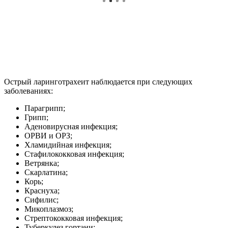
Острый ларинготрахеит наблюдается при следующих
заболеваниях:
Парагрипп;
Грипп;
Аденовирусная инфекция;
ОРВИ и ОРЗ;
Хламидийная инфекция;
Стафилококковая инфекция;
Ветрянка;
Скарлатина;
Корь;
Краснуха;
Сифилис;
Микоплазмоз;
Стрептококковая инфекция;
Туберкулез гортани;