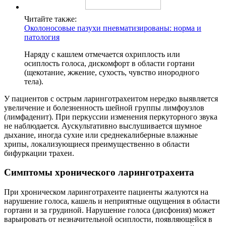
Читайте также:
Околоносовые пазухи пневматизированы: норма и
патология
Наряду с кашлем отмечается охриплость или
осиплость голоса, дискомфорт в области гортани
(щекотание, жжение, сухость, чувство инородного
тела).
У пациентов с острым ларинготрахеитом нередко выявляется
увеличение и болезненность шейной группы лимфоузлов
(лимфаденит). При перкуссии изменения перкуторного звука
не наблюдается. Аускультативно выслушивается шумное
дыхание, иногда сухие или среднекалиберные влажные
хрипы, локализующиеся преимущественно в области
бифуркации трахеи.
Симптомы хронического ларинготрахеита
При хроническом ларинготрахеите пациенты жалуются на
нарушение голоса, кашель и неприятные ощущения в области
гортани и за грудиной. Нарушение голоса (дисфония) может
варьировать от незначительной осиплости, появляющейся в