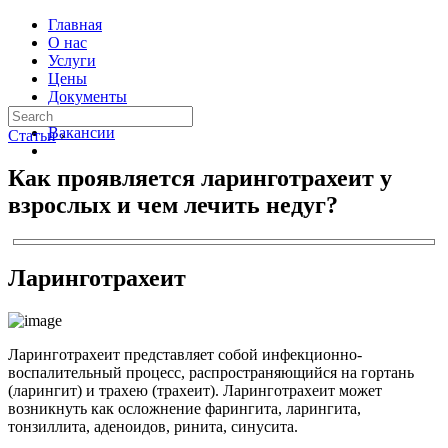
Главная
О нас
Услуги
Цены
Документы
Контакты
Вакансии
Статьи
›
Как проявляется ларинготрахеит у
взрослых и чем лечить недуг?
Ларинготрахеит
Ларинготрахеит представляет собой инфекционно-
воспалительный процесс, распространяющийся на гортань
(ларингит) и трахею (трахеит). Ларинготрахеит может
возникнуть как осложнение фарингита, ларингита,
тонзиллита, аденоидов, ринита, синусита.