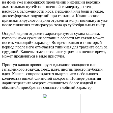
на фоне уже имеющихся проявлений инфекции верхних
дыхательных путей: повышенной температуры тела,
насморка, заложенности носа, першения или боли в горле,
дискомфортных ощущений при глотании. Клинические
признаки вирусного ларинготрахеита могут возникнуть уже
после снижения температуры тела до субфебрильных цифр.
Острый ларинготрахеит характеризуется сухим кашлем,
который из-за сужения гортани в области ых связок может
носить «лающий» характер. Во время кашля и некоторый
период после него отмечается типичная для трахеита боль за
грудиной. Кашель отмечается чаще утром и в ночное время,
может проявляться в виде приступа.
Приступ кашля провоцирует вдыхание холодного или
запыленного воздуха, смех, плач, иногда просто глубокий
вдох. Кашель сопровождается выделением небольшого
количества вязкой слизистой мокроты. По мере развития
ларинготрахеита мокрота становиться более жидкой и
обильной, приобретает слизисто-гнойный характер.