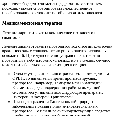
хронической форме считается предраковым состоянием,
поскольку может спровоцировать злокачественное
преобразование клеток слизистой с развитием онкологии.
Медикаментозная терапия
Лечение ларинготрахеита комплексное и зависит от
симптомов
Лечение ларинготрахеита проводится под строгим контролем
врача, поскольку слишком велик риск развития различных
осложнений. Преимущественно устранение патологии
проводится в амбулаторных условиях, но в тяжелых случаях
может потребоваться госпитализация в стационар.
В том случае, если ларинготрахеит стал последствием
ОРВИ, то назначается прием противовирусных
препаратов, например, Тамифлю или Римантадин.
Кроме этого, для поддержания работы иммунной
системы могут назначаться следующие препараты:
Виферон, Анаферон, Гриппферон.
При подтверждении бактериальной природы
заболевания показан прием антибактериальных
препаратов. То или иное сильнодействующее средство
подбирается с учетом возбудителя, который