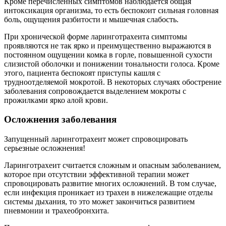
Кроме перечисленных симптомов наблюдается общая
интоксикация организма, то есть беспокоит сильная головная
боль, ощущения разбитости и мышечная слабость.
При хронической форме ларинготрахеита симптомы
проявляются не так ярко и преимущественно выражаются в
постоянном ощущении комка в горле, повышенной сухости
слизистой оболочки и понижении тональности голоса. Кроме
этого, пациента беспокоят приступы кашля с
трудноотделяемой мокротой. В некоторых случаях обострение
заболевания сопровождается выделением мокроты с
прожилками ярко алой крови.
Осложнения заболевания
Запущенный ларинготрахеит может спровоцировать
серьезные осложнения!
Ларинготрахеит считается сложным и опасным заболеванием,
которое при отсутствии эффективной терапии может
спровоцировать развитие многих осложнений. В том случае,
если инфекция проникает из трахеи в нижележащие отделы
системы дыхания, то это может закончиться развитием
пневмонии и трахеобронхита.