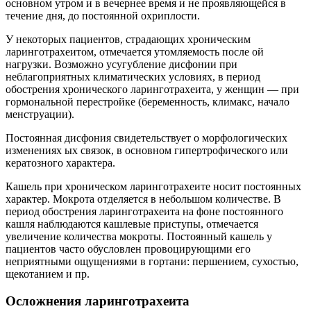
основном утром и в вечернее время и не проявляющейся в
течение дня, до постоянной охриплости.
У некоторых пациентов, страдающих хроническим
ларинготрахеитом, отмечается утомляемость после ой
нагрузки. Возможно усугубление дисфонии при
неблагоприятных климатических условиях, в период
обострения хронического ларинготрахеита, у женщин — при
гормональной перестройке (беременность, климакс, начало
менструации).
Постоянная дисфония свидетельствует о морфологических
изменениях ых связок, в основном гипертрофического или
кератозного характера.
Кашель при хроническом ларинготрахеите носит постоянных
характер. Мокрота отделяется в небольшом количестве. В
период обострения ларинготрахеита на фоне постоянного
кашля наблюдаются кашлевые приступы, отмечается
увеличение количества мокроты. Постоянный кашель у
пациентов часто обусловлен провоцирующими его
неприятными ощущениями в гортани: першением, сухостью,
щекотанием и пр.
Осложнения ларинготрахеита