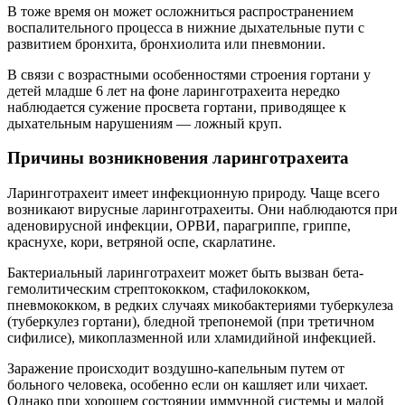
В тоже время он может осложниться распространением
воспалительного процесса в нижние дыхательные пути с
развитием бронхита, бронхиолита или пневмонии.
В связи с возрастными особенностями строения гортани у
детей младше 6 лет на фоне ларинготрахеита нередко
наблюдается сужение просвета гортани, приводящее к
дыхательным нарушениям — ложный круп.
Причины возникновения ларинготрахеита
Ларинготрахеит имеет инфекционную природу. Чаще всего
возникают вирусные ларинготрахеиты. Они наблюдаются при
аденовирусной инфекции, ОРВИ, парагриппе, гриппе,
краснухе, кори, ветряной оспе, скарлатине.
Бактериальный ларинготрахеит может быть вызван бета-
гемолитическим стрептококком, стафилококком,
пневмококком, в редких случаях микобактериями туберкулеза
(туберкулез гортани), бледной трепонемой (при третичном
сифилисе), микоплазменной или хламидийной инфекцией.
Заражение происходит воздушно-капельным путем от
больного человека, особенно если он кашляет или чихает.
Однако при хорошем состоянии иммунной системы и малой