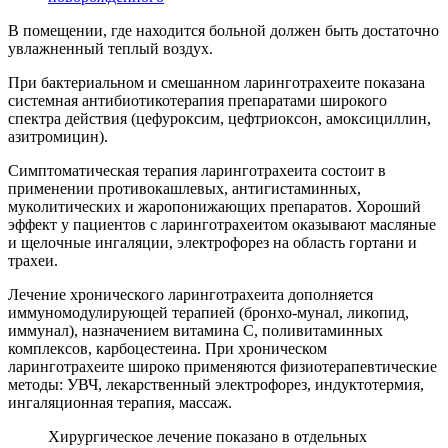
В помещении, где находится больной должен быть достаточно
увлажненный теплый воздух.
При бактериальном и смешанном ларинготрахеите показана
системная антибиотикотерапия препаратами широкого
спектра действия (цефуроксим, цефтриоксон, амоксициллин,
азитромицин).
Симптоматическая терапия ларинготрахеита состоит в
применении противокашлевых, антигистаминных,
муколитических и жаропонижающих препаратов. Хороший
эффект у пациентов с ларинготрахеитом оказывают масляные
и щелочные ингаляции, электрофорез на область гортани и
трахеи.
Лечение хронического ларинготрахеита дополняется
иммуномодулирующей терапией (бронхо-мунал, ликопид,
иммунал), назначением витамина С, поливитаминных
комплексов, карбоцестеина. При хроническом
ларинготрахеите широко применяются физиотерапевтические
методы: УВЧ, лекарственный электрофорез, индуктотермия,
ингаляционная терапия, массаж.
Хирургическое лечение показано в отдельных