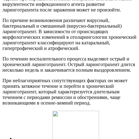
вирулентности инфекционного агента развитие
ларинготрахеита после заражения может не произойти.
По причине возникновения различают вирусный,
бактериальный и смешанный (вирусно-бактериальный)
ларинготрахеит. В зависимости от происходящих
морфологических изменений в отоларингологии хронический
ларинготрахеит классифицируют на катаральный,
гипертрофический и атрофический.
По течению воспалительного процесса выделяют острый и
хронический ларинготрахеит. Острый ларинготрахеит длится
несколько недель и заканчивается полным выздоровлением.
При неблагоприятных сопутствующих факторах он может
принять затяжное течение и перейти в хронический
ларинготрахеит, который характеризуется длительным
течением с периодами ремиссии и обострениями, чаще
возникающими в осенне-зимний период.