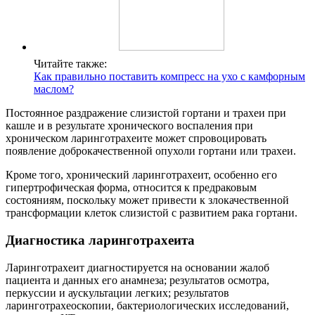
Читайте также:
Как правильно поставить компресс на ухо с камфорным
маслом?
Постоянное раздражение слизистой гортани и трахеи при
кашле и в результате хронического воспаления при
хроническом ларинготрахеите может спровоцировать
появление доброкачественной опухоли гортани или трахеи.
Кроме того, хронический ларинготрахеит, особенно его
гипертрофическая форма, относится к предраковым
состояниям, поскольку может привести к злокачественной
трансформации клеток слизистой с развитием рака гортани.
Диагностика ларинготрахеита
Ларинготрахеит диагностируется на основании жалоб
пациента и данных его анамнеза; результатов осмотра,
перкуссии и аускультации легких; результатов
ларинготрахеоскопии, бактериологических исследований,