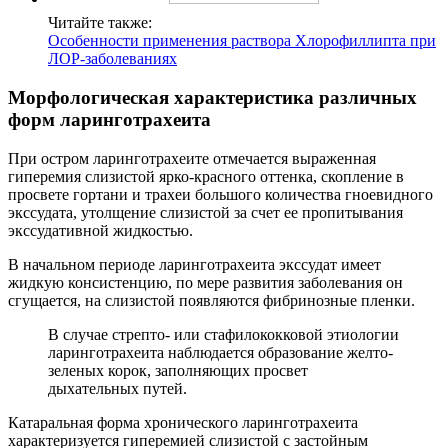
Читайте также:
Особенности применения раствора Хлорофиллипта при
ЛОР-заболеваниях
Морфологическая характеристика различных
форм ларинготрахеита
При остром ларинготрахеите отмечается выраженная
гиперемия слизистой ярко-красного оттенка, скопление в
просвете гортани и трахеи большого количества гноевидного
экссудата, утолщение слизистой за счет ее пропитывания
экссудативной жидкостью.
В начальном периоде ларинготрахеита экссудат имеет
жидкую консистенцию, по мере развития заболевания он
сгущается, на слизистой появляются фибринозные пленки.
В случае стрепто- или стафилококковой этиологии
ларинготрахеита наблюдается образование желто-
зеленых корок, заполняющих просвет
дыхательных путей.
Катаральная форма хронического ларинготрахеита
характеризуется гиперемией слизистой с застойным