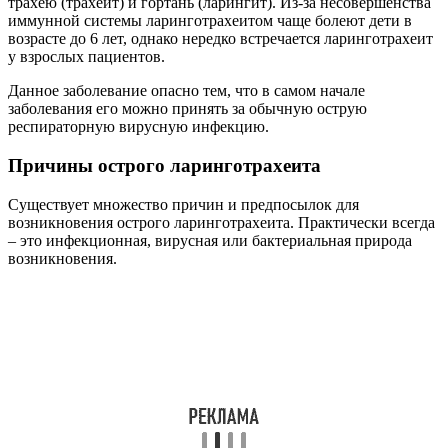
трахею (трахеит) и гортань (ларингит). Из-за несовершенства
иммунной системы ларинготрахеитом чаще болеют дети в
возрасте до 6 лет, однако нередко встречается ларинготрахеит
у взрослых пациентов.
Данное заболевание опасно тем, что в самом начале
заболевания его можно принять за обычную острую
респираторную вирусную инфекцию.
Причины острого ларинготрахеита
Существует множество причин и предпосылок для
возникновения острого ларинготрахеита. Практически всегда
– это инфекционная, вирусная или бактериальная природа
возникновения.