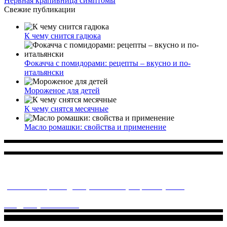
Нервная крапивница симптомы
Свежие публикации
К чему снится гадюка
Фокачча с помидорами: рецепты – вкусно и по-
итальянски
Мороженое для детей
К чему снятся месячные
Масло ромашки: свойства и применение
Многопрофильное медицинское учреждение, которое
заботится о детском здоровье и оказывает медицинские
услуги высочайшего качества.
ул. Святоозерская д. 15 (м. Выхино) мкр. Кожухово
(м. ул
Дмитриевского, м. Лухмановская)
info@solnyshkomed.ru