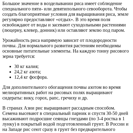
Большое значение в возделывании риса имеет соблюдение
специального пяти- или девятипольного севооборота. Чтобы
создать благоприятные условия для выращивания риса, земле
регулярно предоставляют «отдых». В это время поля
освобождают от воды и засевают суходольными растениями
(люцерну, клевер, донник) или оставляют землю под паром.
Урожайность риса напрямую зависит от плодородности
почвы. Для нормального развития растениям необходимы
основные питательные элементы. На каждую тонну рисового
зерна требуется:
30 кг калия;
24,2 кг азота;
12,4 кг фосфора.
Для дополнительного обогащения почвы азотом во время
мелиоративных работ на рисовых полях выращивают
сидераты: вику, горох, рапс, гречиху и др.
В странах Азии рис выращивают рассадным способом.
Семена высевают в специальный парник и спустя 30-50 дней
высаживают подросшие сеянцы гнездами (по 3-4 ростка в 1
лунку) в покрытый водой подготовленный грунт. В России и
на Западе рис сеют сразу в грунт без предварительного