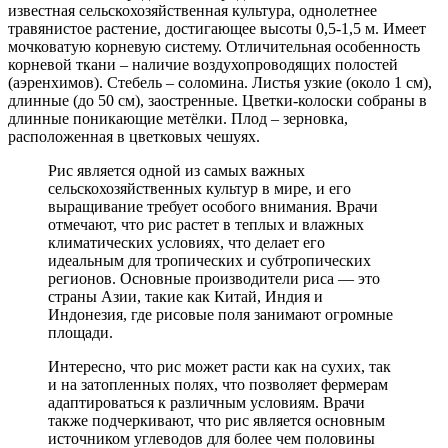
известная сельскохозяйственная культура, однолетнее
травянистое растение, достигающее высоты 0,5-1,5 м. Имеет
мочковатую корневую систему. Отличительная особенность
корневой ткани – наличие воздухопроводящих полостей
(аэренхимов). Стебель – соломина. Листья узкие (около 1 см),
длинные (до 50 см), заостренные. Цветки-колоски собраны в
длинные поникающие метёлки. Плод – зерновка,
расположенная в цветковых чешуях.
Рис является одной из самых важных
сельскохозяйственных культур в мире, и его
выращивание требует особого внимания. Врачи
отмечают, что рис растет в теплых и влажных
климатических условиях, что делает его
идеальным для тропических и субтропических
регионов. Основные производители риса — это
страны Азии, такие как Китай, Индия и
Индонезия, где рисовые поля занимают огромные
площади.
Интересно, что рис может расти как на сухих, так
и на затопленных полях, что позволяет фермерам
адаптироваться к различным условиям. Врачи
также подчеркивают, что рис является основным
источником углеводов для более чем половины