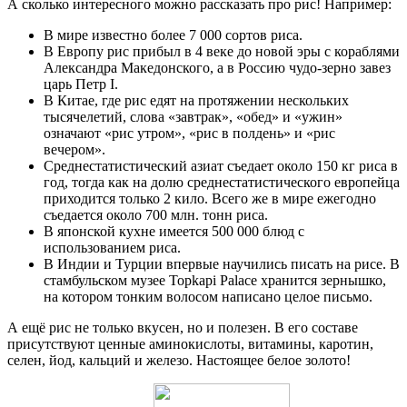
А сколько интересного можно рассказать про рис! Например:
В мире известно более 7 000 сортов риса.
В Европу рис прибыл в 4 веке до новой эры с кораблями
Александра Македонского, а в Россию чудо-зерно завез
царь Петр I.
В Китае, где рис едят на протяжении нескольких
тысячелетий, слова «завтрак», «обед» и «ужин»
означают «рис утром», «рис в полдень» и «рис
вечером».
Среднестатистический азиат съедает около 150 кг риса в
год, тогда как на долю среднестатистического европейца
приходится только 2 кило. Всего же в мире ежегодно
съедается около 700 млн. тонн риса.
В японской кухне имеется 500 000 блюд с
использованием риса.
В Индии и Турции впервые научились писать на рисе. В
стамбульском музее Topkapi Palace хранится зернышко,
на котором тонким волосом написано целое письмо.
А ещё рис не только вкусен, но и полезен. В его составе
присутствуют ценные аминокислоты, витамины, каротин,
селен, йод, кальций и железо. Настоящее белое золото!