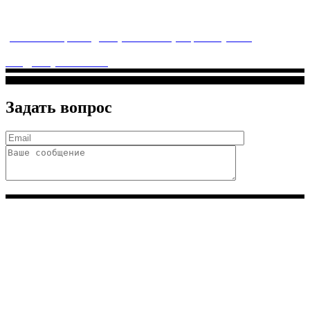
заботится о детском здоровье и оказывает медицинские
услуги высочайшего качества.
ул. Святоозерская д. 15 (м. Выхино) мкр. Кожухово
(м. ул
Дмитриевского, м. Лухмановская)
info@solnyshkomed.ru
Задать вопрос