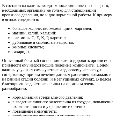
В состав ягод калины входит множество полезных веществ,
необходимых организму не только для стабилизации
кровяного давления, но и для нормальной работы. К примеру,
в ягодах содержатся:
большое количество железа, цинк, марганец;
магний, калий, кальций;
витамины C, E, K, P, каротин;
дубильные и смолистые вещества;
жирные кислоты;
сахариды.
Описанный богатый состав помогает оздоровить организм и
привнести ему недостающие полезные компоненты. Прием
калины улучшает самочувствие и здоровому человеку, и
гипертонику, причем лечение данным растением возможно и
на ранней стадии болезни, и в запущенных случаях. В целом
благоприятное действие калины на организм очень
разнообразно:
нормализация артериального давления;
выведение лишнего холестерина из сосудов, повышение
их эластичности и укрепление их стенок;
повышение иммунитета;
профилактика простуды и смягчение кашля;