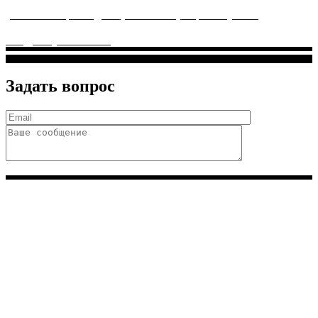
услуги высочайшего качества.
ул. Святоозерская д. 15 (м. Выхино) мкр. Кожухово
(м. ул
Дмитриевского, м. Лухмановская)
info@solnyshkomed.ru
Задать вопрос