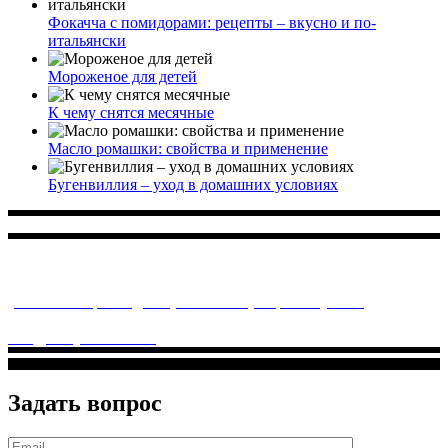
Фокачча с помидорами: рецепты – вкусно и по-
итальянски
Мороженое для детей
К чему снятся месячные
Масло ромашки: свойства и применение
Бугенвиллия – уход в домашних условиях
Многопрофильное медицинское учреждение, которое
заботится о детском здоровье и оказывает медицинские
услуги высочайшего качества.
ул. Святоозерская д. 15 (м. Выхино) мкр. Кожухово
(м. ул
Дмитриевского, м. Лухмановская)
info@solnyshkomed.ru
Задать вопрос