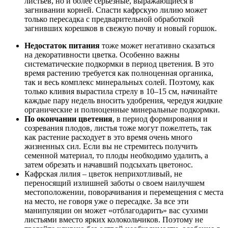
листьев, но и более серьёзные, выражающиеся в
загнивании корней. Спасти кафрскую лилию может
только пересадка с предварительной обработкой
загнивших корешков в свежую почву и новый горшок.
Недостаток питания
тоже может негативно сказаться
на декоративности цветка. Особенно важны
систематические подкормки в период цветения. В это
время растению требуется как полноценная органика,
так и весь комплекс минеральных солей. Поэтому, как
только кливия вырастила стрелу в 10–15 см, начинайте
каждые пару недель вносить удобрения, чередуя жидкие
органические и полноценные минеральные подкормки.
По окончании цветения
, в период формирования и
созревания плодов, листья тоже могут пожелтеть, так
как растение расходует в это время очень много
жизненных сил. Если вы не стремитесь получить
семенной материал, то плоды необходимо удалить, а
затем обрезать и начавший подсыхать цветонос.
Кафрская лилия – цветок неприхотливый, не
переносящий излишней заботы о своем наилучшем
местоположении, поворачивания и перемещения с места
на место, не говоря уже о пересадке. За все эти
манипуляции он может «отблагодарить» вас сухими
листьями вместо ярких колокольчиков. Поэтому не