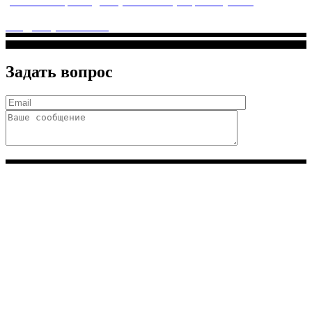
ул. Святоозерская д. 15 (м. Выхино) мкр. Кожухово
(м. ул
Дмитриевского, м. Лухмановская)
info@solnyshkomed.ru
Задать вопрос