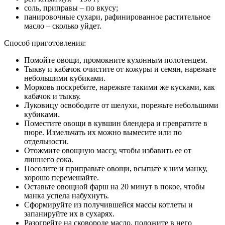
соль, приправы – по вкусу;
панировочные сухари, рафинированное растительное
масло – сколько уйдет.
Способ приготовления:
Помойте овощи, промокните кухонным полотенцем.
Тыкву и кабачок очистите от кожуры и семян, нарежьте
небольшими кубиками.
Морковь поскребите, нарежьте такими же кусками, как
кабачок и тыкву.
Луковицу освободите от шелухи, порежьте небольшими
кубиками.
Поместите овощи в кувшин блендера и превратите в
пюре. Измельчать их можно вымесите или по
отдельности.
Отожмите овощную массу, чтобы избавить ее от
лишнего сока.
Посолите и приправьте овощи, всыпьте к ним манку,
хорошо перемешайте.
Оставьте овощной фарш на 20 минут в покое, чтобы
манка успела набухнуть.
Сформируйте из получившейся массы котлеты и
запанируйте их в сухарях.
Разогрейте на сковороде масло, положите в него