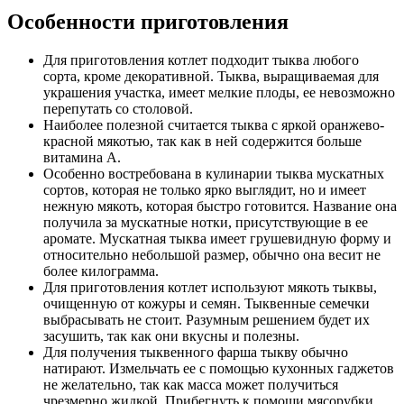
Особенности приготовления
Для приготовления котлет подходит тыква любого
сорта, кроме декоративной. Тыква, выращиваемая для
украшения участка, имеет мелкие плоды, ее невозможно
перепутать со столовой.
Наиболее полезной считается тыква с яркой оранжево-
красной мякотью, так как в ней содержится больше
витамина A.
Особенно востребована в кулинарии тыква мускатных
сортов, которая не только ярко выглядит, но и имеет
нежную мякоть, которая быстро готовится. Название она
получила за мускатные нотки, присутствующие в ее
аромате. Мускатная тыква имеет грушевидную форму и
относительно небольшой размер, обычно она весит не
более килограмма.
Для приготовления котлет используют мякоть тыквы,
очищенную от кожуры и семян. Тыквенные семечки
выбрасывать не стоит. Разумным решением будет их
засушить, так как они вкусны и полезны.
Для получения тыквенного фарша тыкву обычно
натирают. Измельчать ее с помощью кухонных гаджетов
не желательно, так как масса может получиться
чрезмерно жидкой. Прибегнуть к помощи мясорубки