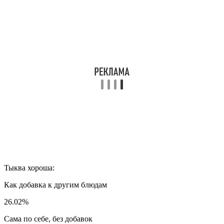
Тыква хороша:
Как добавка к другим блюдам
26.02%
Сама по себе, без добавок
42.35%
Тыква – красивая, полезная, но гадкая на вкус
31.63%
Проголосовало:
196
Матрица продуктов:
Тыква
Вопрос-ответ
Какие специи любят тыквы?