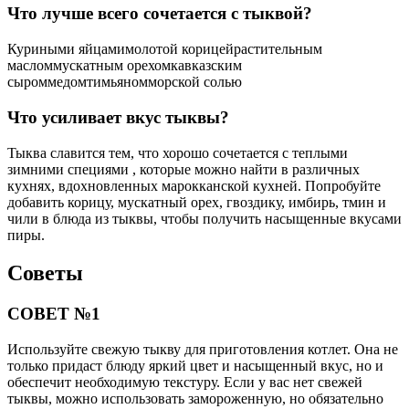
СОВЕТ №1
Используйте свежую тыкву для приготовления котлет. Она не
только придаст блюду яркий цвет и насыщенный вкус, но и
обеспечит необходимую текстуру. Если у вас нет свежей
тыквы, можно использовать замороженную, но обязательно
разморозьте её и отожмите лишнюю влагу.
СОВЕТ №2
Добавьте в фарш специи и травы по своему вкусу. Кориандр,
куркума, чеснок или зелень сделают котлеты более
ароматными и вкусными. Экспериментируйте с различными
сочетаниями, чтобы найти идеальный для себя вариант.
СОВЕТ №3
Для улучшения текстуры и вкуса котлет, добавьте в массу
немного манной крупы или овсяных хлопьев. Это поможет
связать ингредиенты и придаст котлетам более плотную
консистенцию, а также сделает их более сытными.
СОВЕТ №4