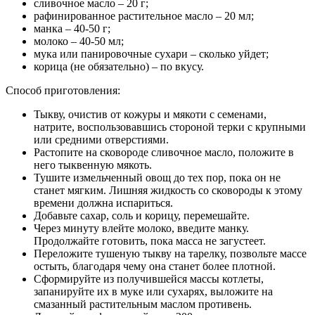
сливочное масло – 20 г;
рафинированное растительное масло – 20 мл;
манка – 40-50 г;
молоко – 40-50 мл;
мука или панировочные сухари – сколько уйдет;
корица (не обязательно) – по вкусу.
Способ приготовления:
Тыкву, очистив от кожуры и мякоти с семенами,
натрите, воспользовавшись стороной терки с крупными
или средними отверстиями.
Растопите на сковороде сливочное масло, положите в
него тыквенную мякоть.
Тушите измельченный овощ до тех пор, пока он не
станет мягким. Лишняя жидкость со сковороды к этому
времени должна испариться.
Добавьте сахар, соль и корицу, перемешайте.
Через минуту влейте молоко, введите манку.
Продолжайте готовить, пока масса не загустеет.
Переложите тушеную тыкву на тарелку, позвольте массе
остыть, благодаря чему она станет более плотной.
Сформируйте из получившейся массы котлеты,
запанируйте их в муке или сухарях, выложите на
смазанный растительным маслом противень.