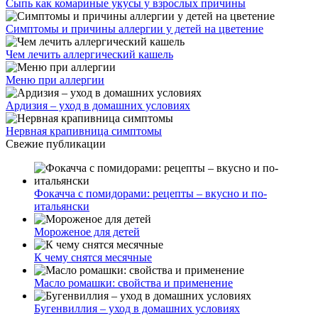
Мороженое для детей
К чему снятся месячные
Масло ромашки: свойства и применение
Бугенвиллия – уход в домашних условиях
Многопрофильное медицинское учреждение, которое
заботится о детском здоровье и оказывает медицинские
услуги высочайшего качества.
ул. Святоозерская д. 15 (м. Выхино) мкр. Кожухово
(м. ул
Дмитриевского, м. Лухмановская)
info@solnyshkomed.ru
Задать вопрос