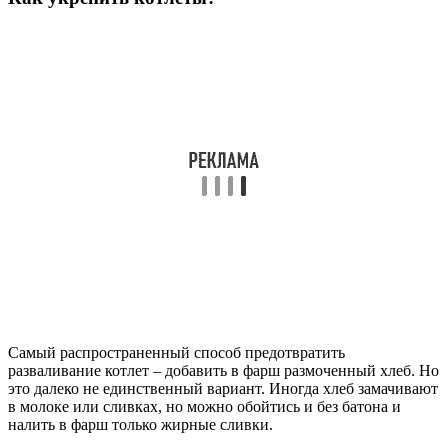
Самый распространенный способ предотвратить
разваливание котлет – добавить в фарш размоченный хлеб. Но
это далеко не единственный вариант. Иногда хлеб замачивают
в молоке или сливках, но можно обойтись и без батона и
налить в фарш только жирные сливки.
Что лучше всего сочетается с тыквой?
Куриными яйцамимолотой корицейрастительным
масломмускатным орехомкавказским
сыроммедомтимьяномморской солью
Что усиливает вкус тыквы?
Тыква славится тем, что хорошо сочетается с теплыми
зимними специями , которые можно найти в различных
кухнях, вдохновленных марокканской кухней. Попробуйте
добавить корицу, мускатный орех, гвоздику, имбирь, тмин и
чили в блюда из тыквы, чтобы получить насыщенные вкусами
пиры.
Советы