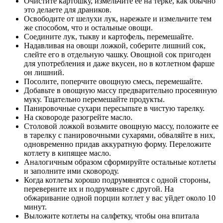
Очистите картошку, измельчите ее на терке, как обычно
это делаете для драников.
Освободите от шелухи лук, нарежьте и измельчите тем
же способом, что и остальные овощи.
Соедините лук, тыкву и картофель, перемешайте.
Надавливая на овощи ложкой, соберите лишний сок,
слейте его в отдельную чашку. Овощной сок пригоден
для употребления и даже вкусен, но в котлетном фарше
он лишний.
Посолите, поперчите овощную смесь, перемешайте.
Добавьте в овощную массу предварительно просеянную
муку. Тщательно перемешайте продукты.
Панировочные сухари пересыпьте в чистую тарелку.
На сковороде разогрейте масло.
Столовой ложкой возьмите овощную массу, положите ее
в тарелку с панировочными сухарями, обваляйте в них,
одновременно придав аккуратную форму. Переложите
котлету в кипящее масло.
Аналогичным образом сформируйте остальные котлеты
и заполните ими сковороду.
Когда котлеты хорошо подрумянятся с одной стороны,
переверните их и подрумяньте с другой. На
обжаривание одной порции котлет у вас уйдет около 10
минут.
Выложите котлеты на салфетку, чтобы она впитала