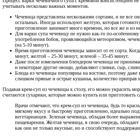
Процесс варки чечевичного супа с кремовой консистенцией не
учитывать несколько важных моментов.
Чечевица представлена несколькими сортами, и не все о
остальных. Иногда используют желтую, которая готовится
приготовление занимает много времени, но все же и из н
Для варки супа чечевицу не нужно как-то по-особенному
употребления бобов, проявляющийся метеоризмом, чечевиц
(на 5-10 минут).
Время приготовления чечевицы зависит от ее сорта. Когда
минут, желтой – 25-30 минут, зеленой – 35-45 минут.
Даже после измельчения блендером чечевица не принимае
и некоторые другие овощи, добавляют сливки, сыр, сливо
Блюда из чечевицы популярны на востоке, поэтому даже 
слишком пряные и острые кушанья, количество приправ 
Подавая крем-суп из чечевицы к столу, его можно украсить 
считаются сухарики, которые можно купить или приготовить с
Врачи отмечают, что крем-суп из чечевицы, будь то крас
мягкому вкусу и быстрому приготовлению, идеально подхо
вегетарианцев. Зеленая чечевица, обладая более выраже
пищеварения. Желтая чечевица, в свою очередь, обладае
как они не только вкусные, но и способствуют поддерж