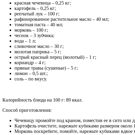
красная чечевица – 0,25 кг;
картофель – 0,25 кг;
репчатый лук – 100 г;
рафинированное растительное масло – 40 мл;
томатная паста – 40 мл;
морковь – 100 г;
чеснок – 3 зубчика;
вода – 1 л;
сливочное масло – 30 г;
молотая паприка – 5 г;
острый красный перец (молотый) – 1 г;
кориандр – 4 г;
пряные травы (сушеные) – 5 г;
лимон – 0,5 шт.;
соль – по вкусу.
Калорийность блюда на 100 г: 89 ккал.
Способ приготовления:
Чечевицу промойте под краном, поместив ее в сито или ду
Картофель очистите, нарежьте кубиками размером около 1
Морковь поскребите, помойте, нарежьте кубиками вдвое 