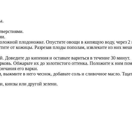
ы.
тверстиями.
ми.
положной плодоножке. Опустите овощи в кипящую воду, через 2
ите от кожицы. Разрезав плоды пополам, извлеките из них меш
. Доведите до кипения и оставьте вариться в течение 30 минут.
орковь. Обжарьте их до золотистого оттенка. Положите к ним по
ончания его варки.
 выжмите в него чеснок, добавьте соль и сливочное масло. Тща
и, кинзы или другой зелени.