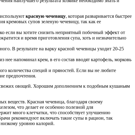
чения наилучшего результата хозяйке необходимо знать и
и используют
красную чечевицу
, которая разваривается быстрее
ия кремовых супов зеленую чечевицу, так как ее
ако если вы хотите снизить неприятный побочный эффект от
ократится и время приготовления супа, хоть и незначительно
ного. В результате на варку красной чечевицы уходит 20-25
 нее напоминал крем, в его состав вводят картофель, морковь
ого количества специй и пряностей. Если вы не любите
ие предпочтения.
ми свежих овощей. Хорошим дополнением к подобным кушаньям
ных веществ. Красная чечевица, благодаря своему
лезом, что делает ее особенно полезной для
держит много клетчатки, что способствует улучшению
Врачи рекомендуют включать такие супы в рацион, так
 низкому уровню калорий.