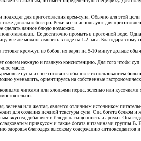
 является сложным, но имеет определенную специфику. Для полу
ни подходят для приготовления крем-супа. Обычно для этой цел
 тоже довольно быстро. Реже всего используют для приготовлен
ее сделать данное блюдо возможно.
 подготавливать. Ее достаточно промыть в проточной воде. Одн
у все же можно замочить в воде на 1-2 часа. Благодаря этому с
 готовят крем-суп из бобов, их варят на 5-10 минут дольше обыч
т совсем нежную и гладкую консистенцию. Для того чтобы суп из
чное масло.
кремовые супы из нее готовятся обычно с использованием больш
можно уменьшить, ориентируясь на собственные гастрономическ
морковными чипсами или хлопьями перца, зеленью или кусочка
амостоятельно.
ная, зеленая или желтая, является отличным источником питатель
дит для создания нежной текстуры супа. Она богата белком и же
нным вкусом, добавляет в блюдо насыщенность и аромат. Она со
т сладковатым привкусом и также богата витаминами группы B. 
анию здоровья благодаря высокому содержанию антиоксидантов и