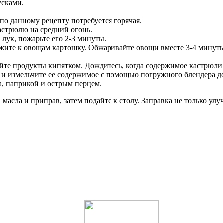
усками.
 по данному рецепту потребуется горячая.
астрюлю на средний огонь.
 лук, пожарьте его 2-3 минуты.
ложите к овощам картошку. Обжаривайте овощи вместе 3-4 минуты
ейте продукты кипятком. Дождитесь, когда содержимое кастрюли
 и измельчите ее содержимое с помощью погружного блендера д
а, паприкой и острым перцем.
масла и приправ, затем подайте к столу. Заправка не только улу