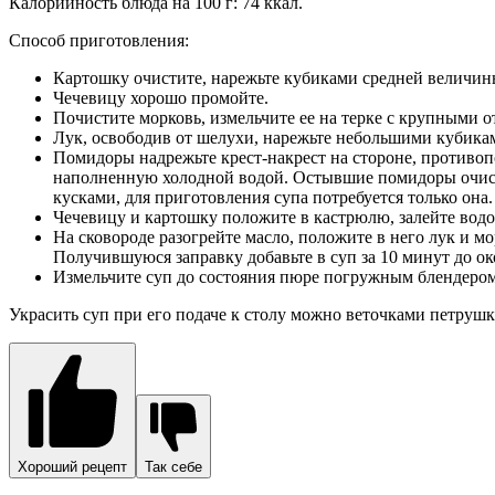
Калорийность блюда на 100 г: 74 ккал.
Способ приготовления:
Картошку очистите, нарежьте кубиками средней величин
Чечевицу хорошо промойте.
Почистите морковь, измельчите ее на терке с крупными о
Лук, освободив от шелухи, нарежьте небольшими кубика
Помидоры надрежьте крест-накрест на стороне, противо
наполненную холодной водой. Остывшие помидоры очист
кусками, для приготовления супа потребуется только она.
Чечевицу и картошку положите в кастрюлю, залейте водой
На сковороде разогрейте масло, положите в него лук и м
Получившуюся заправку добавьте в суп за 10 минут до ок
Измельчите суп до состояния пюре погружным блендером,
Украсить суп при его подаче к столу можно веточками петрушк
Хороший рецепт
Так себе