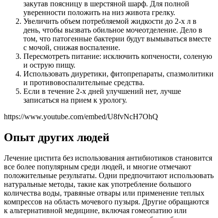
закутав поясницу в шерстяной шарф. Для полной
уверенности положить на низ живота грелку.
Увеличить объем потребляемой жидкости до 2-х л в
день, чтобы вызвать обильное мочеотделение. Дело в
том, что патогенные бактерии будут вымываться вместе
с мочой, снижая воспаление.
Пересмотреть питание: исключить копчености, соленую
и острую пищу.
Использовать диуретики, фитопрепараты, спазмолитики
и противовоспалительные средства.
Если в течение 2-х дней улучшений нет, лучше
записаться на прием к урологу.
https://www.youtube.com/embed/U8fvNcH7OhQ
Опыт других людей
Лечение цистита без использования антибиотиков становится
все более популярным среди людей, и многие отмечают
положительные результаты. Одни предпочитают использовать
натуральные методы, такие как употребление большого
количества воды, травяные отвары или применение теплых
компрессов на область мочевого пузыря. Другие обращаются
к альтернативной медицине, включая гомеопатию или