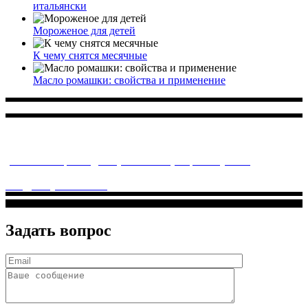
итальянски
Мороженое для детей
К чему снятся месячные
Масло ромашки: свойства и применение
Многопрофильное медицинское учреждение, которое
заботится о детском здоровье и оказывает медицинские
услуги высочайшего качества.
ул. Святоозерская д. 15 (м. Выхино) мкр. Кожухово
(м. ул
Дмитриевского, м. Лухмановская)
info@solnyshkomed.ru
Задать вопрос