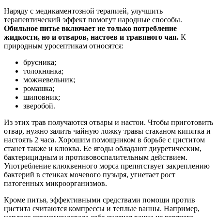
Наряду с медикаментозной терапией, улучшить
терапевтический эффект помогут народные способы.
Обильное питье включает не только потребление
жидкости, но и отваров, настоев и травяного чая.
К
природным уросептикам относятся:
брусника;
толокнянка;
можжевельник;
ромашка;
шиповник;
зверобой.
Из этих трав получаются отвары и настои. Чтобы приготовить
отвар, нужно залить чайную ложку травы стаканом кипятка и
настоять 2 часа. Хорошим помощником в борьбе с циститом
станет также и клюква. Ее ягоды обладают диуретическим,
бактерицидным и противовоспалительным действием.
Употребление клюквенного морса препятствует закреплению
бактерий в стенках мочевого пузыря, угнетает рост
патогенных микроорганизмов.
Кроме питья, эффективными средствами помощи против
цистита считаются компрессы и теплые ванны. Например,