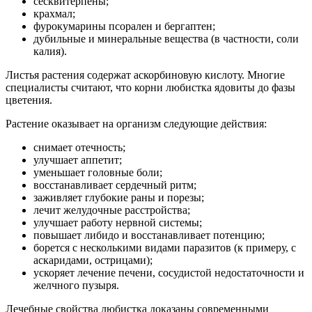
сесквитерпены;
крахмал;
фурокумарины псорален и бергаптен;
дубильные и минеральные вещества (в частности, соли
калия).
Листья растения содержат аскорбиновую кислоту. Многие
специалисты считают, что корни любистка ядовиты до фазы
цветения.
Растение оказывает на организм следующие действия:
снимает отечность;
улучшает аппетит;
уменьшает головные боли;
восстанавливает сердечный ритм;
заживляет глубокие раны и порезы;
лечит желудочные расстройства;
улучшает работу нервной системы;
повышает либидо и восстанавливает потенцию;
борется с несколькими видами паразитов (к примеру, с
аскаридами, острицами);
ускоряет лечение печени, сосудистой недостаточности и
желчного пузыря.
Лечебные свойства любистка доказаны современными