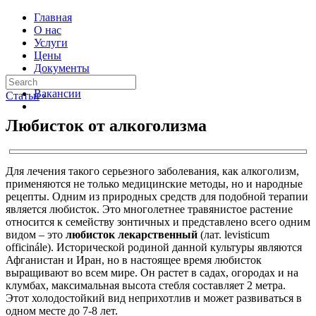
Главная
О нас
Услуги
Цены
Документы
Контакты
Вакансии
Статьи
›
Любисток от алкоголизма
Для лечения такого серьезного заболевания, как алкоголизм,
применяются не только медицинские методы, но и народные
рецепты. Одним из природных средств для подобной терапии
является любисток. Это многолетнее травянистое растение
относится к семейству зонтичных и представлено всего одним
видом – это
любисток лекарственный
(лат. levisticum
officinále). Исторической родиной данной культуры являются
Афганистан и Иран, но в настоящее время любисток
выращивают во всем мире. Он растет в садах, огородах и на
клумбах, максимальная высота стебля составляет 2 метра.
Этот холодостойкий вид неприхотлив и может развиваться в
одном месте до 7-8 лет.