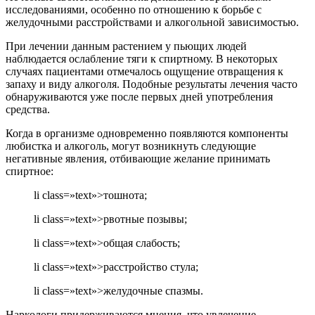
исследованиями, особенно по отношению к борьбе с
желудочными расстройствами и алкогольной зависимостью.
При лечении данным растением у пьющих людей
наблюдается ослабление тяги к спиртному. В некоторых
случаях пациентами отмечалось ощущение отвращения к
запаху и виду алкоголя. Подобные результаты лечения часто
обнаруживаются уже после первых дней употребления
средства.
Когда в организме одновременно появляются компоненты
любистка и алкоголь, могут возникнуть следующие
негативные явления, отбивающие желание принимать
спиртное:
li class=»text»>тошнота;
li class=»text»>рвотные позывы;
li class=»text»>общая слабость;
li class=»text»>расстройство стула;
li class=»text»>желудочные спазмы.
Наркологи придерживаются мнения, что увлечение