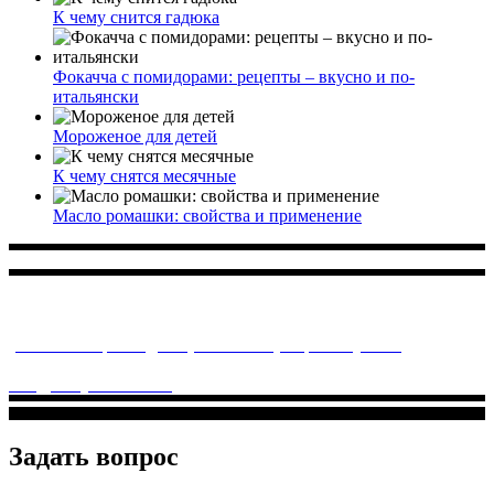
К чему снится гадюка
Фокачча с помидорами: рецепты – вкусно и по-
итальянски
Мороженое для детей
К чему снятся месячные
Масло ромашки: свойства и применение
Многопрофильное медицинское учреждение, которое
заботится о детском здоровье и оказывает медицинские
услуги высочайшего качества.
ул. Святоозерская д. 15 (м. Выхино) мкр. Кожухово
(м. ул
Дмитриевского, м. Лухмановская)
info@solnyshkomed.ru
Задать вопрос