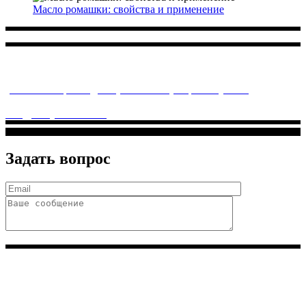
Масло ромашки: свойства и применение
Многопрофильное медицинское учреждение, которое
заботится о детском здоровье и оказывает медицинские
услуги высочайшего качества.
ул. Святоозерская д. 15 (м. Выхино) мкр. Кожухово
(м. ул
Дмитриевского, м. Лухмановская)
info@solnyshkomed.ru
Задать вопрос