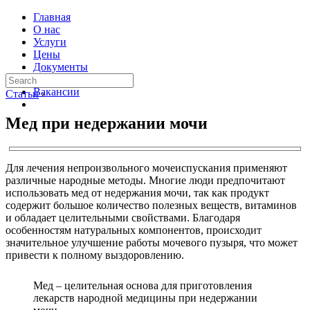
Главная
О нас
Услуги
Цены
Документы
Контакты
Вакансии
Статьи
›
Мед при недержании мочи
Для лечения непроизвольного мочеиспускания применяют
различные народные методы. Многие люди предпочитают
использовать мед от недержания мочи, так как продукт
содержит большое количество полезных веществ, витаминов
и обладает целительными свойствами. Благодаря
особенностям натуральных компонентов, происходит
значительное улучшение работы мочевого пузыря, что может
привести к полному выздоровлению.
Мед – целительная основа для приготовления
лекарств народной медицины при недержании