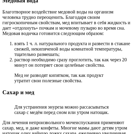
Медовая вода
Благотворное воздействие медовой воды на организм
человека трудно переоценить. Благодаря своим
гигроскопичным свойствам, мед впитывает в себя жидкость и
дает «отдохнуть» почкам и мочевому пузырю во время сна.
Медовая водичка готовится следующим образом:
взять 1 ч. л. натурального продукта и развести в стакане
свежей, некипяченой воды комнатной температуры,
тщательно размешать;
раствор необходимо сразу проглотить, так как через 20
минут он потеряет свои целебные свойства.
Мед не разводят кипятком, так как продукт
утратит свои полезные свойства.
Сахар и мед
Для устранения энуреза можно рассасываться
сахар с медём перед сном или утром натощак.
Для лечения непроизвольного мочеиспускания применяют
сахар, мед, и даже конфеты. Многие мамы дают детям утром
натощак одну чайную ложку сахара, ежедневно увеличивая