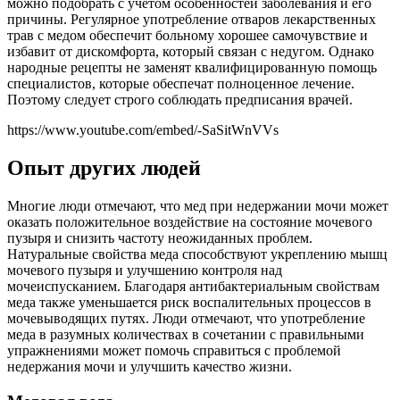
можно подобрать с учетом особенностей заболевания и его
причины. Регулярное употребление отваров лекарственных
трав с медом обеспечит больному хорошее самочувствие и
избавит от дискомфорта, который связан с недугом. Однако
народные рецепты не заменят квалифицированную помощь
специалистов, которые обеспечат полноценное лечение.
Поэтому следует строго соблюдать предписания врачей.
https://www.youtube.com/embed/-SaSitWnVVs
Опыт других людей
Многие люди отмечают, что мед при недержании мочи может
оказать положительное воздействие на состояние мочевого
пузыря и снизить частоту неожиданных проблем.
Натуральные свойства меда способствуют укреплению мышц
мочевого пузыря и улучшению контроля над
мочеиспусканием. Благодаря антибактериальным свойствам
меда также уменьшается риск воспалительных процессов в
мочевыводящих путях. Люди отмечают, что употребление
меда в разумных количествах в сочетании с правильными
упражнениями может помочь справиться с проблемой
недержания мочи и улучшить качество жизни.