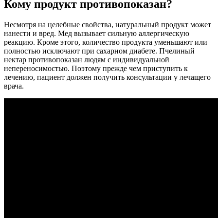
Кому продукт противопоказан?
Несмотря на целебные свойства, натуральный продукт может
нанести и вред. Мед вызывает сильную аллергическую
реакцию. Кроме этого, количество продукта уменьшают или
полностью исключают при сахарном диабете. Пчелиный
нектар противопоказан людям с индивидуальной
непереносимостью. Поэтому прежде чем приступить к
лечению, пациент должен получить консультации у лечащего
врача.