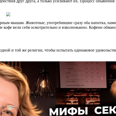
ействия друг друга, а только усиливают их. Процесс опьянения 
орным мышам. Животные, употребившие сразу оба напитка, намно
кофе вели себя осмотрительно и взволнованно. Кофеин обманом
м одной и той же религии, чтобы испытать одинаковое удовольст