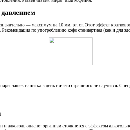
отовления. Развенчиваем мифы. Моя кофейня.
 давлением
значительно — максимум на 10 мм. рт. ст. Этот эффект кратков
Рекомендация по употреблению кофе стандартная (как и для здо
ары чашек напитка в день ничего страшного не случится. Спец
м
н и алкоголь опасно: организм столкнется с эффектом алкогольн