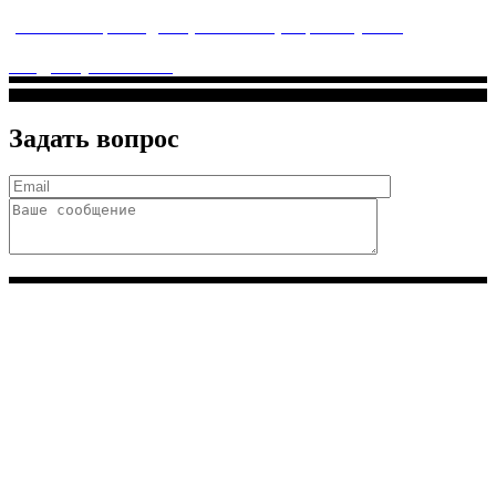
услуги высочайшего качества.
ул. Святоозерская д. 15 (м. Выхино) мкр. Кожухово
(м. ул
Дмитриевского, м. Лухмановская)
info@solnyshkomed.ru
Задать вопрос