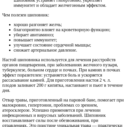
Шиповник устраняет гипертонию, укрепляет
иммунитет и обладает желчегонным эффектом.
Чем полезен шиповник:
хорошо разгоняет желчь;
благоприятно влияет на кроветворную функцию;
убирает авитаминоз;
повышает иммунитет;
улучшает состояние сердечной мышцы;
снижает артериальное давление.
Настой шиповника используется для лечения расстройств
органов пищеварения, при заболеваниях желчного пузыря,
туберкулезе, больном сердце и почках. При камнях в почках
эффект поразителен: устраняется боль и ускоряется
рассасывание камней. Для приготовления настоя 2 ч. л.
плодов заливают 200 г кипятка, настаивают и пьют в течение
дня.
Отвар травы, приготовленный на паровой бане, помогает при
малокровии, гипертонии, проблемах со зрением,
атеросклерозе. Успешно применяется при лечении
инфекционных и вирусных заболеваний. Шиповник
восстанавливает силы после обезвоживания, при
отравлениях. Это поистине уникальная трава — практически