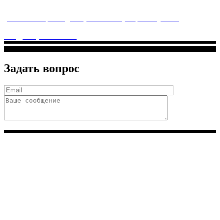
заботится о детском здоровье и оказывает медицинские
услуги высочайшего качества.
ул. Святоозерская д. 15 (м. Выхино) мкр. Кожухово
(м. ул
Дмитриевского, м. Лухмановская)
info@solnyshkomed.ru
Задать вопрос