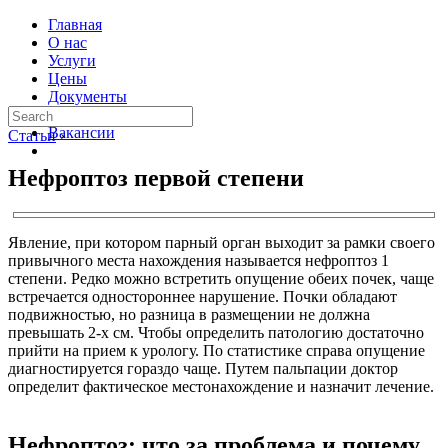
Главная
О нас
Услуги
Цены
Документы
Контакты
Вакансии
Статьи
›
Нефроптоз первой степени
Явление, при котором парный орган выходит за рамки своего
привычного места нахождения называется нефроптоз 1
степени. Редко можно встретить опущение обеих почек, чаще
встречается одностороннее нарушение. Почки обладают
подвижностью, но разница в размещении не должна
превышать 2-х см. Чтобы определить патологию достаточно
прийти на прием к урологу. По статистике справа опущение
диагностируется гораздо чаще. Путем пальпации доктор
определит фактическое местонахождение и назначит лечение.
Нефроптоз: что за проблема и почему