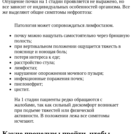
Опущение почки на 1 стадии проявляется не выражено, но
все зависит от индивидуальных особенностей организма. Все
же выделяют общие симптомы нефроптоза:
Патология может сопровождаться лимфостазом.
почку можно нащупать самостоятельно через брюшную
полость;
при вертикальном положении ощущается тяжесть в
пояснице и ноющая боль;
потеря интереса к еде;
расстройство стула;
лимфостаз;
нарушение опорожнения мочевого пузыря;
инфекционные поражения почек;
пиелонефрит;
цистит.
На 1 стадии пациенты редко обращаются с
жалобами, так как сильный дискомфорт возникает
при подъеме тяжестей или физической
активности. В положении лежа все симптомы
исчезают.
Какие процедуры пройти, чтобы