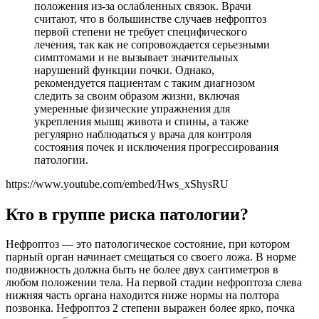
положения из-за ослабленных связок. Врачи
считают, что в большинстве случаев нефроптоз
первой степени не требует специфического
лечения, так как не сопровождается серьезными
симптомами и не вызывает значительных
нарушений функции почки. Однако,
рекомендуется пациентам с таким диагнозом
следить за своим образом жизни, включая
умеренные физические упражнения для
укрепления мышц живота и спины, а также
регулярно наблюдаться у врача для контроля
состояния почек и исключения прогрессирования
патологии.
https://www.youtube.com/embed/Hws_xShysRU
Кто в группе риска патологии?
Нефроптоз — это патологическое состояние, при котором
парный орган начинает смещаться со своего ложа. В норме
подвижность должна быть не более двух сантиметров в
любом положении тела. На первой стадии нефроптоза слева
нижняя часть органа находится ниже нормы на полтора
позвонка. Нефроптоз 2 степени выражен более ярко, почка