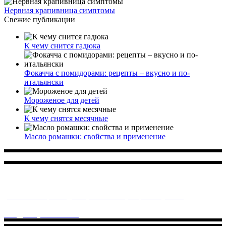
Нервная крапивница симптомы
Свежие публикации
К чему снится гадюка
Фокачча с помидорами: рецепты – вкусно и по-
итальянски
Мороженое для детей
К чему снятся месячные
Масло ромашки: свойства и применение
Многопрофильное медицинское учреждение, которое
заботится о детском здоровье и оказывает медицинские
услуги высочайшего качества.
ул. Святоозерская д. 15 (м. Выхино) мкр. Кожухово
(м. ул
Дмитриевского, м. Лухмановская)
info@solnyshkomed.ru