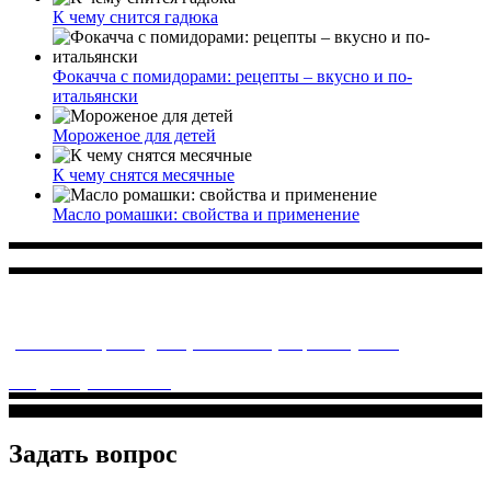
К чему снится гадюка
Фокачча с помидорами: рецепты – вкусно и по-
итальянски
Мороженое для детей
К чему снятся месячные
Масло ромашки: свойства и применение
Многопрофильное медицинское учреждение, которое
заботится о детском здоровье и оказывает медицинские
услуги высочайшего качества.
ул. Святоозерская д. 15 (м. Выхино) мкр. Кожухово
(м. ул
Дмитриевского, м. Лухмановская)
info@solnyshkomed.ru
Задать вопрос