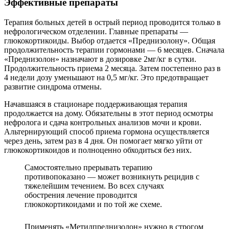
Эффективные препараты
Терапия больных детей в острый период проводится только в
нефрологическом отделении. Главные препараты —
глюкокортикоиды. Выбор отдается «Преднизолону». Общая
продолжительность терапии гормонами — 6 месяцев. Сначала
«Преднизолон» назначают в дозировке 2мг/кг в сутки.
Продолжительность приема 2 месяца. Затем постепенно раз в
4 недели дозу уменьшают на 0,5 мг/кг. Это предотвращает
развитие синдрома отмены.
Начавшаяся в стационаре поддерживающая терапия
продолжается на дому. Обязательны в этот период осмотры
нефролога и сдача контрольных анализов мочи и крови.
Альтернирующий способ приема гормона осуществляется
через день, затем раз в 4 дня. Он помогает мягко уйти от
глюкокортикоидов и полноценно обходиться без них.
Самостоятельно прерывать терапию
противопоказано — может возникнуть рецидив с
тяжелейшим течением. Во всех случаях
обострения лечение проводится
глюкокортикоидами и по той же схеме.
Применять «Метилпреднизолон» нужно в строгом