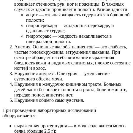
возникает отечность рук, ног и поясницы. В тяжелых
случаях жидкость проникает в полости. Разновидности:
асцит — отечная жидкость содержится в брюшной
полости;
гидроперикард — жидкость в перикарде, и
сдавливает сердце;
гидроторакс — жидкость накапливается в
плевральной полости.
Анемия. Основные жалобы пациентов — это слабость,
частые головокружения, затруднения дыхания. При
осмотре обращает на себя внимание выраженная
бледность кожи и видимых слизистых, плохое состояние
ногтей и волос.
Нарушения диуреза. Олигурия — уменьшение
суточного объема мочи.
Нарушения в желудочно-кишечном тракте. Больных
детей часто беспокоит тошнота и рвота, боли в животе,
нередко понос, аппетита нет.
Нарушения общего самочувствия.
При проведении лабораторных исследований
обнаруживается:
выраженная протеинурия — в моче содержится много
белка (больше 2.5 г);