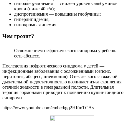
гипоальбуминемия — снижен уровень альбуминов
крови (ниже 40 г/л);
диспротеинемия — повышены глобулины;
гиперлипидемия;
гипохромная анемия.
Чем грозит?
Осложнением нефротического синдрома у ребенка
есть абсцесс.
Последствия нефротического синдрома у детей —
инфекционные заболевания с осложнениями (сепсис,
перитонит, абсцесс, пневмония). Отек легкого с тяжелой
дыхательной недостаточностью возникает из-за скопления
отечной жидкости в плевральной полости. Длительная
терапия гормонами приводит к появлению кушингоидного
синдрома.
https://www.youtube.com/embed/gq2HIfmTCAs