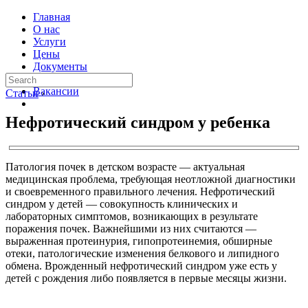
Главная
О нас
Услуги
Цены
Документы
Контакты
Вакансии
Статьи
›
Нефротический синдром у ребенка
Патология почек в детском возрасте — актуальная
медицинская проблема, требующая неотложной диагностики
и своевременного правильного лечения. Нефротический
синдром у детей — совокупность клинических и
лабораторных симптомов, возникающих в результате
поражения почек. Важнейшими из них считаются —
выраженная протеинурия, гипопротеинемия, обширные
отеки, патологические изменения белкового и липидного
обмена. Врожденный нефротический синдром уже есть у
детей с рождения либо появляется в первые месяцы жизни.