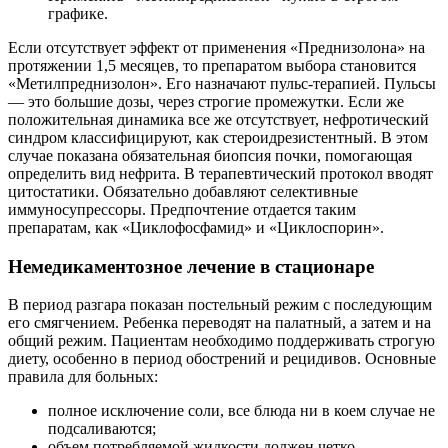
графике.
Если отсутствует эффект от применения «Преднизолона» на
протяжении 1,5 месяцев, то препаратом выбора становится
«Метилпреднизолон». Его назначают пульс-терапией. Пульсы
— это большие дозы, через строгие промежутки. Если же
положительная динамика все же отсутствует, нефротический
синдром классифицируют, как стероидрезистентный. В этом
случае показана обязательная биопсия почки, помогающая
определить вид нефрита. В терапевтический протокол вводят
цитостатики. Обязательно добавляют селективные
иммуносупрессоры. Предпочтение отдается таким
препаратам, как «Циклофосфамид» и «Циклоспорин».
Немедикаментозное лечение в стационаре
В период разгара показан постельный режим с последующим
его смягчением. Ребенка переводят на палатный, а затем и на
общий режим. Пациентам необходимо поддерживать строгую
диету, особенно в период обострений и рецидивов. Основные
правила для больных:
полное исключение соли, все блюда ни в коем случае не
подсаливаются;
объем потребляемой жидкости должен четко