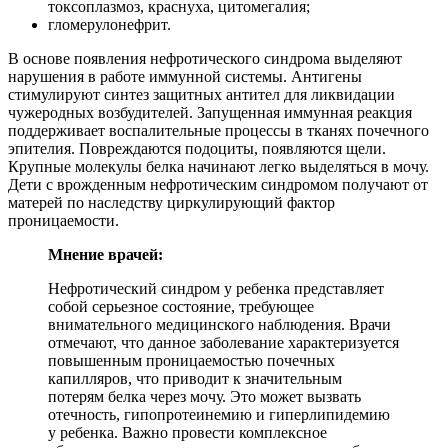
токсоплазмоз, краснуха, цитомегалия;
гломерулонефрит.
В основе появления нефротического синдрома выделяют
нарушения в работе иммунной системы. Антигены
стимулируют синтез защитных антител для ликвидации
чужеродных возбудителей. Запущенная иммунная реакция
поддерживает воспалительные процессы в тканях почечного
эпителия. Повреждаются подоциты, появляются щели.
Крупные молекулы белка начинают легко выделяться в мочу.
Дети с врожденным нефротическим синдромом получают от
матерей по наследству циркулирующий фактор
проницаемости.
Мнение врачей:
Нефротический синдром у ребенка представляет
собой серьезное состояние, требующее
внимательного медицинского наблюдения. Врачи
отмечают, что данное заболевание характеризуется
повышенным проницаемостью почечных
капилляров, что приводит к значительным
потерям белка через мочу. Это может вызвать
отечность, гипопротеинемию и гиперлипидемию
у ребенка. Важно провести комплексное