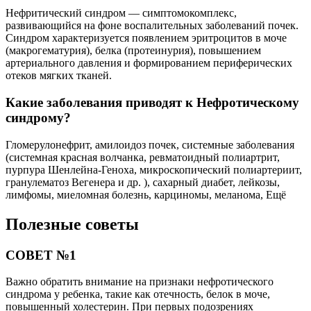
Нефритический синдром — симптомокомплекс,
развивающийся на фоне воспалительных заболеваний почек.
Синдром характеризуется появлением эритроцитов в моче
(макрогематурия), белка (протеинурия), повышением
артериального давления и формированием периферических
отеков мягких тканей.
Какие заболевания приводят к Нефротическому
синдрому?
Гломерулонефрит, амилоидоз почек, системные заболевания
(системная красная волчанка, ревматоидный полиартрит,
пурпура Шенлейна-Геноха, микроскопический полиартериит,
гранулематоз Вегенера и др. ), сахарный диабет, лейкозы,
лимфомы, миеломная болезнь, карциномы, меланома, Ещё
Полезные советы
СОВЕТ №1
Важно обратить внимание на признаки нефротического
синдрома у ребенка, такие как отечность, белок в моче,
повышенный холестерин. При первых подозрениях