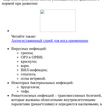
нормой при развитии:
Читайте также:
Антигистаминный спрей для носа применение
Вирусных инфекций:
гриппа;
ОРЗ и ОРВИ;
краснухи;
кори;
ВИЛ-инфекции;
гепатита;
оспы ветряной.
Некоторых бактериальных инфекций:
бруцеллеза;
тифа.
Риккетсиозных инфекций – трансмиссивных болезней,
которые вызваны облигатными внутриклеточными
паразитами (риккетсиями) и передаются насекомыми, к