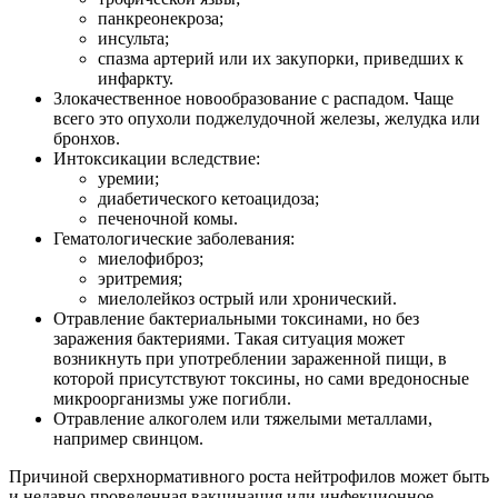
панкреонекроза;
инсульта;
спазма артерий или их закупорки, приведших к
инфаркту.
Злокачественное новообразование с распадом. Чаще
всего это опухоли поджелудочной железы, желудка или
бронхов.
Интоксикации вследствие:
уремии;
диабетического кетоацидоза;
печеночной комы.
Гематологические заболевания:
миелофиброз;
эритремия;
миелолейкоз острый или хронический.
Отравление бактериальными токсинами, но без
заражения бактериями. Такая ситуация может
возникнуть при употреблении зараженной пищи, в
которой присутствуют токсины, но сами вредоносные
микроорганизмы уже погибли.
Отравление алкоголем или тяжелыми металлами,
например свинцом.
Причиной сверхнормативного роста нейтрофилов может быть
и недавно проведенная вакцинация или инфекционное