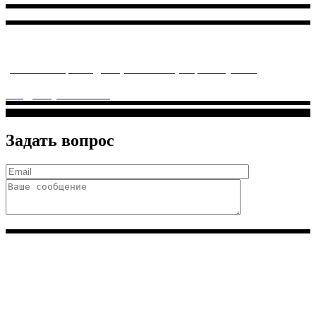
Многопрофильное медицинское учреждение, которое
заботится о детском здоровье и оказывает медицинские
услуги высочайшего качества.
ул. Святоозерская д. 15 (м. Выхино) мкр. Кожухово
(м. ул
Дмитриевского, м. Лухмановская)
info@solnyshkomed.ru
Задать вопрос