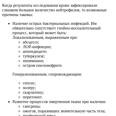
Когда результаты исследования крови зафиксировали
слишком большое количество нейтрофилов, то возможные
причины таковы:
Наличие острых бактериальных инфекций. Им
обязательно сопутствует гнойно-воспалительный
процесс, который может быть:
Локализованным, выраженным при:
абсцессе;
ЛОР-инфекции;
аппендиците;
туберкулезе;
пневмонии;
остром пиелонефрите.
Генерализованным, сопровождающим:
сепсис;
холеру;
скарлатину;
перитонит.
Развитие процессов омертвения ткани при наличии:
гангрены;
ожогов, поразивших значительную часть тела;
трофической язвы;