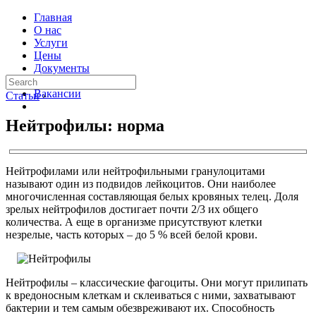
Главная
О нас
Услуги
Цены
Документы
Контакты
Вакансии
Статьи
›
Нейтрофилы: норма
Нейтрофилами или нейтрофильными гранулоцитами
называют один из подвидов лейкоцитов. Они наиболее
многочисленная составляющая белых кровяных телец. Доля
зрелых нейтрофилов достигает почти 2/3 их общего
количества. А еще в организме присутствуют клетки
незрелые, часть которых – до 5 % всей белой крови.
Нейтрофилы – классические фагоциты. Они могут прилипать
к вредоносным клеткам и склеиваться с ними, захватывают
бактерии и тем самым обезвреживают их. Способность