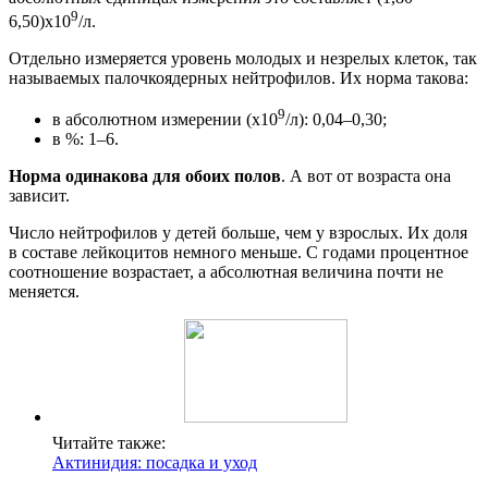
9
6,50)x10
/л.
Отдельно измеряется уровень молодых и незрелых клеток, так
называемых палочкоядерных нейтрофилов. Их норма такова:
9
в абсолютном измерении (x10
/л): 0,04–0,30;
в %: 1–6.
Норма одинакова для обоих полов
. А вот от возраста она
зависит.
Число нейтрофилов у детей больше, чем у взрослых. Их доля
в составе лейкоцитов немного меньше. С годами процентное
соотношение возрастает, а абсолютная величина почти не
меняется.
Читайте также:
Актинидия: посадка и уход