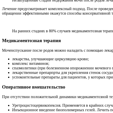
Незапущенные стадии недержания мочи после родов леча
Лечение предусматривает комплексный подход. После проведе
обращении эффективными окажутся способы консервативной тер
На ранних стадиях в 80% случаев медикаментозная терап
Медикаментозная терапия
Мочеиспускание после родов можно наладить с помощью лекар
лекарства, улучшающие циркуляцию крови;
комплекс витаминов;
спазмолитики (при болезненном опорожнении мочевого 
лекарственные препарпрты для укрепления стенок сосудо
успокоительные препараты для пациентов, у которых при
Оперативное вмешательство
При отсутствии положительной динамики медикаментозной тер
Уретроцистоцервикопексия. Применяется в крайних случа
Инъекционное введение биополимерных гелей. Лечить под