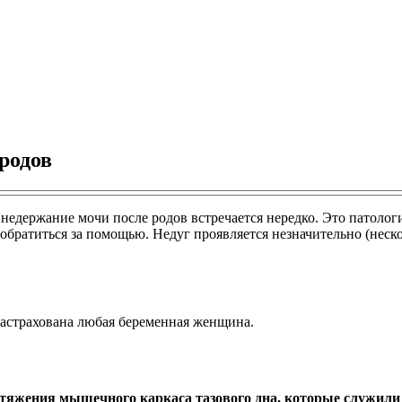
родов
 недержание мочи после родов встречается нередко. Это патол
братиться за помощью. Недуг проявляется незначительно (неск
 застрахована любая беременная женщина.
астяжения мышечного каркаса тазового дна, которые служи