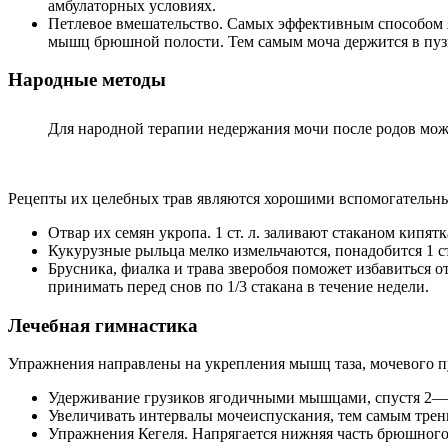
амбулаторных условиях.
Петлевое вмешательство. Самых эффективным способом я
мышц брюшной полости. Тем самым моча держится в пуз
Народные методы
Для народной терапии недержания мочи после родов мож
Рецепты их целебных трав являются хорошими вспомогательны
Отвар их семян укропа. 1 ст. л. заливают стаканом кипятк
Кукурузные рыльца мелко измельчаются, понадобится 1 ст.
Брусника, фиалка и трава зверобоя поможет избавиться от
принимать перед снов по 1/3 стакана в течение недели.
Лечебная гимнастика
Упражнения направлены на укрепления мышц таза, мочевого п
Удерживание грузиков ягодичными мышцами, спустя 2—3 д
Увеличивать интервалы мочеиспускания, тем самым тре
Упражнения Кегеля. Напрягается нижняя часть брюшного 