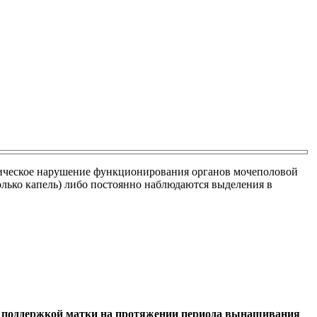
огическое нарушение функционирования органов мочеполовой
олько капель) либо постоянно наблюдаются выделения в
ли поддержкой матки на протяжении периода вынашивания