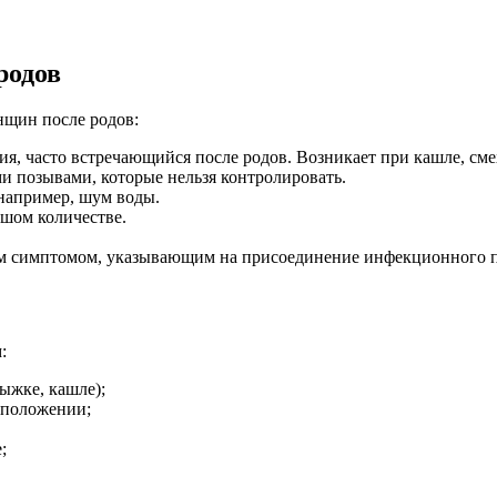
родов
нщин после родов:
я, часто встречающийся после родов. Возникает при кашле, сме
 позывами, которые нельзя контролировать.
например, шум воды.
шом количестве.
м симптомом, указывающим на присоединение инфекционного п
:
ыжке, кашле);
 положении;
;