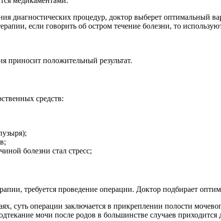
тся медикаментами.
ния диагностических процедур, доктор выберет оптимальный ва
апии, если говорить об остром течение болезни, то использую
ия приносит положительный результат.
ственных средств:
пузыря);
в;
чиной болезни стал стресс;
апии, требуется проведение операции. Доктор подбирает опти
ях, суть операции заключается в прикреплении полости мочевог
текание мочи после родов в большинстве случаев приходится д