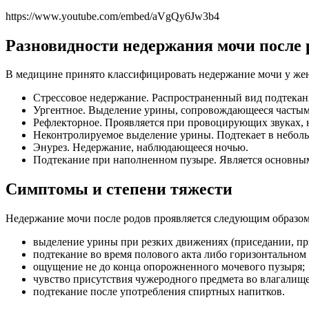
https://www.youtube.com/embed/aVgQy6Jw3b4
Разновидности недержания мочи после 
В медицине принято классифицировать недержание мочи у же
Стрессовое недержание. Распространенный вид подтекани
Ургентное. Выделение урины, сопровождающееся частыми
Рефлекторное. Проявляется при провоцирующих звуках, 
Неконтролируемое выделение урины. Подтекает в неболь
Энурез. Недержание, наблюдающееся ночью.
Подтекание при наполненном пузыре. Является основны
Симптомы и степени тяжести
Недержание мочи после родов проявляется следующим образом
выделение урины при резких движениях (приседании, пр
подтекание во время полового акта либо горизонтальном
ощущение не до конца опорожненного мочевого пузыря;
чувство присутствия чужеродного предмета во влагалище
подтекание после употребления спиртных напитков.