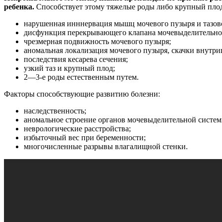
ребенка.
Способствует этому тяжелые роды либо крупный плод.
нарушенная инннервация мышц мочевого пузыря и тазово
дисфункция перекрывающего клапана мочевыделительног
чрезмерная подвижность мочевого пузыря;
аномальная локализация мочевого пузыря, скачки внутри
последствия кесарева сечения;
узкий таз и крупный плод;
2—3-е роды естественным путем.
Факторы способствующие развитию болезни:
наследственность;
аномальное строение органов мочевыделительной систем
неврологические расстройства;
избыточный вес при беременности;
многочисленные разрывы влагалищной стенки.