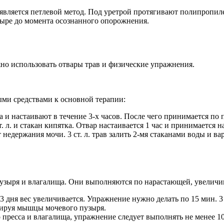
вляется петлевой метод. Под уретрой протягивают полипропил
ыре до момента осознанного опорожнения.
но использовать отвары трав и физические упражнения.
ми средствами к основной терапии:
а и настаивают в течение 3-х часов. После чего принимается по п
 л. и стакан кипятка. Отвар настаивается 1 час и принимается 
 недержания мочи. 3 ст. л. трав залить 2-мя стаканами воды и в
узыря и влагалища. Они выполняются по нарастающей, увеличив
ня вес увеличивается. Упражнение нужно делать по 15 мин. 3 р
нируя мышцы мочевого пузыря.
пресса и влагалища, упражнение следует выполнять не менее 100