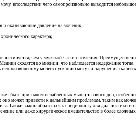
 мочу, впоследствии чего самопроизвольно выводится небольшо
я и оказывающие давление на мочевик;
хронического характера;
ностируется, чем у мужской части населения. Преимущественно
 Медики сходятся во мнении, что наблюдается недержание тогда,
ь непроизвольному мочеиспусканию могут и нарушения тканей м
жет быть признаком ослабленных мышц тазового дна, особенно 
ак оно может привести к дальнейшим проблемам, таким как моч
ля. Также важно обратиться к специалисту для диагностики и 
ечение или даже хирургическое вмешательство в более сложных 