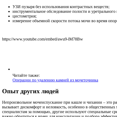
УЗИ пузыря без использования контрастных веществ;
инструментальное обследование полости и уретрального 
цистометрия;
измерение объемной скорости потока мочи во время опо
https://www.youtube.com/embed/awu9-lM78Bw
Читайте также:
Операции по удалению камней из мочеточника
Опыт других людей
Непроизвольное мочеиспускание при кашле и чихании – это ра
вызывает дискомфорт и неловкость, особенно в общественных м
специалистам за помощью, другие используют специальные сре
важно обратиться к врачу для консультации и подбора эффекти