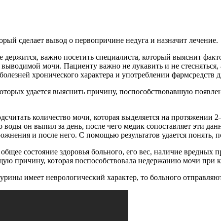
орый сделает вывод о первопричине недуга и назначит лечение.
е держится, важно посетить специалиста, который выяснит факт
выводимой мочи. Пациенту важно не лукавить и не стесняться, а
 болезней хронического характера и употреблении фармсредств д
 которых удается выяснить причину, поспособствовавшую появл
одсчитать количество мочи, которая выделяется на протяжении 2
о воды он выпил за день, после чего медик сопоставляет эти д
ожнения и после него. С помощью результатов удается понять,
 общее состояние здоровья больного, его вес, наличие вредных
ящую причину, которая поспособствовала недержанию мочи при 
 урины имеет неврологический характер, то больного отправляют