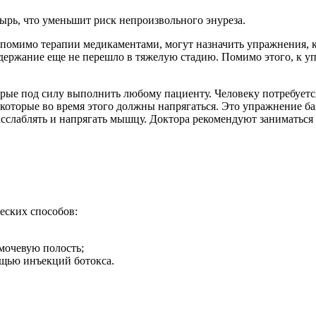
рь, что уменьшит риск непроизвольного энуреза.
, помимо терапии медикаментами, могут назначить упражнения,
едержание еще не перешло в тяжелую стадию. Помимо этого, к у
рые под силу выполнить любому пациенту. Человеку потребуется
оторые во время этого должны напрягаться. Это упражнение баз
сслаблять и напрягать мышцу. Доктора рекомендуют заниматься 
еских способов:
 мочевую полость;
ощью инъекций ботокса.