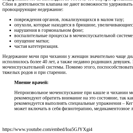
Сбои в деятельности клапана не дают возможности удерживать
провоцирующие недержание:
повреждения органов, локализующихся в малом тазу;
опухоли, которые находятся в брюшине, увеличивающиес
нарушения в гормональном фоне;
воспалительные процессы в мочеиспускательной системе 
опущение матки;
частая катетеризация.
Недержание мочи при чихании у женщин значительно чаще диаг
исполнилось более 40 лет, а также недавно родивших девушек.
мочеиспускательной системы. Помимо этого, поспособствоват
тяжелых родов и при старении.
Мнение врачей:
Непроизвольное мочеиспускание при кашле и чихании мо
рекомендуют обратить внимание на это состояние, так к
рекомендуется выполнять специальные упражнения – Кеге
может включать в себя физиотерапию, медикаментозное л
https://www.youtube.com/embed/Ioa5GJYXgi4