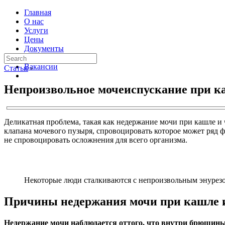
Главная
О нас
Услуги
Цены
Документы
Контакты
Вакансии
Статьи
›
Непроизвольное мочеиспускание при к
Деликатная проблема, такая как недержание мочи при кашле и 
клапана мочевого пузыря, спровоцировать которое может ряд 
не спровоцировать осложнения для всего организма.
Некоторые люди сталкиваются с непроизвольным энурезо
Причины недержания мочи при кашле 
Недержание мочи наблюдается оттого, что внутри брюшины 