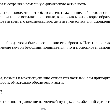
да и сохраняя нормальную физическую активность.
ольно, первое, что потребуется сделать женщине, чей возраст ст
 при кашле все-таки произошло, важно как можно скорее обрати
довать всем его рекомендациям, делать гимнастику для укреплен
та наблюдается избыток веса, важно его сбросить. Негативно вл
давление внутри брюшины поднимается, что и провоцирует само
ча, позывы к мочеиспусканию становятся частыми, вам приходит
ови, обязательно обратитесь к врачу.
и?
е повышают давление на мочевой пузырь, а ослабевший сфинкте