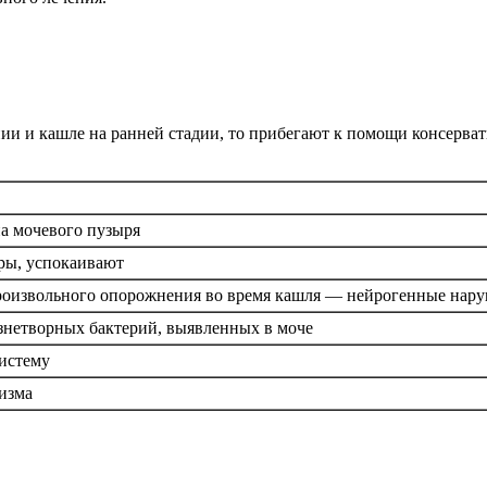
нии и кашле на ранней стадии, то прибегают к помощи консерв
а мочевого пузыря
ры, успокаивают
роизвольного опорожнения во время кашля — нейрогенные нар
знетворных бактерий, выявленных в моче
истему
изма