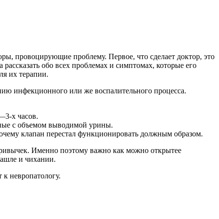
оры, провоцирующие проблему. Первое, что сделает доктор, это
 рассказать обо всех проблемах и симптомах, которые его
ля их терапии.
ению инфекционного или же воспалительного процесса.
—3-х часов.
анные с объемом выводимой урины.
 почему клапан перестал функционировать должным образом.
 привычек. Именно поэтому важно как можно открытее
кашле и чихании.
 к невропатологу.