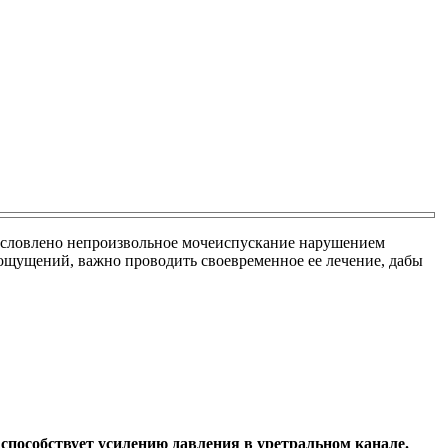
Обусловлено непроизвольное мочеиспускание нарушением
 ощущений, важно проводить своевременное ее лечение, дабы
способствует усилению давления в уретральном канале.